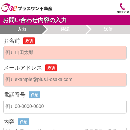
電話する
お問い合わせ内容の入力
入力
確認
送信
お名前
必須
メールアドレス
必須
電話番号
任意
内容
任意