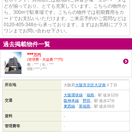
どが揃っており、とても充実しています。こちらの物件か
ら、300mで駐車場です。こちらの物件では初期費用をカ
ードでお支払いいただけます。ご来店予約やご質問などは
0120-405-348から承っております。まずはお気軽にプラス
ワンまでお問い合わせ下さい。
過去掲載物件一覧
***
万円
(管理費・共益費 ***円)
敷：***｜礼：***
8階 / *** / ***
所在地
大阪府
大阪市北区
大淀南
３丁目
大阪環状線
「
福島
」駅 徒歩12分
交通
阪神本線
「
野田
」駅 徒歩17分
東西線
「
新福島
」駅 徒歩16分
賃料
-
管理費等
-