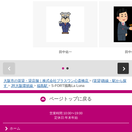
田中佑一
田中
前
大阪市の賃貸・貸店舗｜株式会社プラスワン心斎橋店
>
(賃貸)路線・駅から探
す
>
JR大阪環状線
>
福島駅
>
S-FORT福島La Luna
ページトップに戻る
営業時間:10:00〜19:00
定休日:年末年始
ホーム