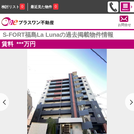
0
0
検討リスト
最近見た物件
お問合せ
S-FORT福島La Lunaの過去掲載物件情報
賃料
***
万円