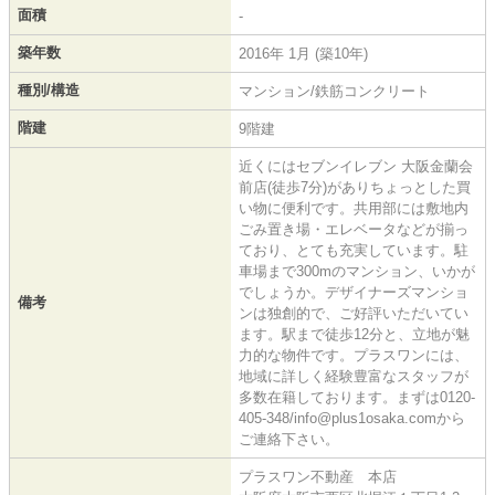
面積
-
築年数
2016年 1月 (築10年)
種別/構造
マンション/鉄筋コンクリート
階建
9階建
近くにはセブンイレブン 大阪金蘭会
前店(徒歩7分)がありちょっとした買
い物に便利です。共用部には敷地内
ごみ置き場・エレベータなどが揃っ
ており、とても充実しています。駐
車場まで300mのマンション、いかが
でしょうか。デザイナーズマンショ
備考
ンは独創的で、ご好評いただいてい
ます。駅まで徒歩12分と、立地が魅
力的な物件です。プラスワンには、
地域に詳しく経験豊富なスタッフが
多数在籍しております。まずは0120-
405-348/info@plus1osaka.comから
ご連絡下さい。
プラスワン不動産 本店