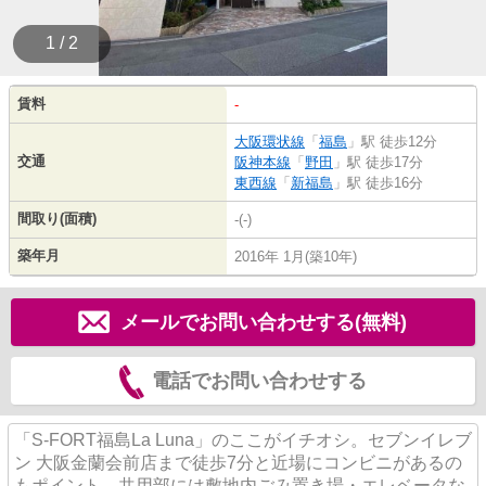
1 / 2
賃料
-
大阪環状線
「
福島
」駅 徒歩12分
交通
阪神本線
「
野田
」駅 徒歩17分
東西線
「
新福島
」駅 徒歩16分
間取り(面積)
-(-)
築年月
2016年 1月(築10年)
メールでお問い合わせする(無料)
電話でお問い合わせする
「S-FORT福島La Luna」のここがイチオシ。セブンイレブ
ン 大阪金蘭会前店まで徒歩7分と近場にコンビニがあるの
もポイント。共用部には敷地内ごみ置き場・エレベータな