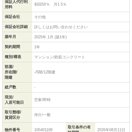
保証人代行利
初回50％ 月1.5％
用料
保証会社
その他
保証会社詳細
詳しくはお問い合わせください
築年月
2025年 1月 (築1年)
契約期間
1年
種別/構造
マンション/鉄筋コンクリート
部屋/
所在階/
-/5階/12階建
階建
総戸数
-
現況/
空家/即時
入居可能日
取引態様/
仲介/一般
賃貸区分
取引条件の有
物件番号
105401108
2026年08月11日