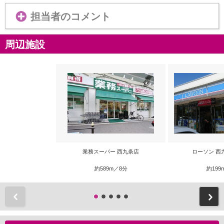
担当者のコメント
周辺施設
業務スーパー 西九条店
ローソン 西
約589m／8分
約199
前