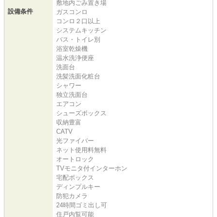
敷地内ごみ置き場
設備条件
ガスコンロ
コンロ２口以上
システムキッチン
バス・トイレ別
浴室乾燥機
温水洗浄便座
洗面台
洗髪洗面化粧台
シャワー
独立洗面台
エアコン
シューズボックス
収納豊富
CATV
光ファイバー
ネット使用料無料
オートロック
TVモニタ付インターホン
宅配ボックス
ディンプルキー
防犯カメラ
24時間ゴミ出し可
住戸内覧可能