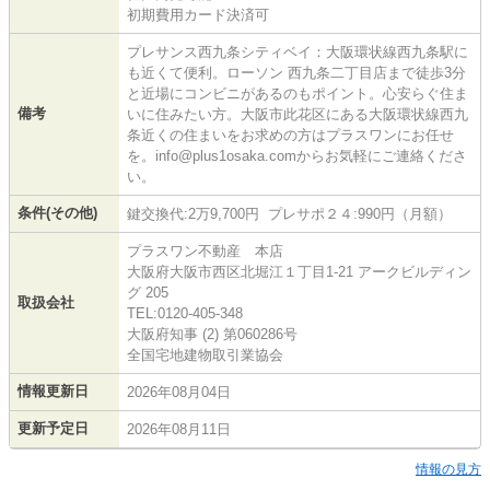
初期費用カード決済可
プレサンス西九条シティベイ：大阪環状線西九条駅に
も近くて便利。ローソン 西九条二丁目店まで徒歩3分
と近場にコンビニがあるのもポイント。心安らぐ住ま
備考
いに住みたい方。大阪市此花区にある大阪環状線西九
条近くの住まいをお求めの方はプラスワンにお任せ
を。info@plus1osaka.comからお気軽にご連絡くださ
い。
条件(その他)
鍵交換代:2万9,700円 プレサポ２４:990円（月額）
プラスワン不動産 本店
大阪府大阪市西区北堀江１丁目1-21 アークビルディン
グ 205
取扱会社
TEL:0120-405-348
大阪府知事 (2) 第060286号
全国宅地建物取引業協会
情報更新日
2026年08月04日
更新予定日
2026年08月11日
情報の見方