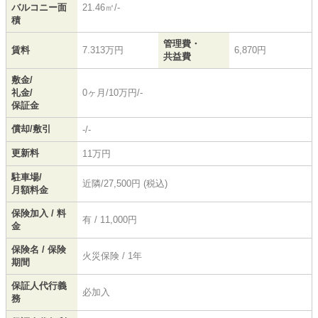
バルコニー面
21.46㎡/-
積
管理費・
賃料
7.313万円
6,870円
共益費
敷金/
礼金/
0ヶ月/10万円/-
保証金
償却/敷引
-/-
更新料
11万円
駐車場/
近隣/27,500円 (税込)
月額料金
保険加入 / 料
有 / 11,000円
金
保険名 / 保険
火災保険 / 1年
期間
保証人代行義
必加入
務