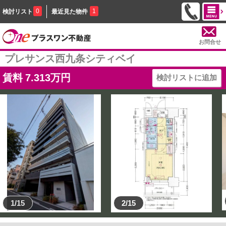
0
1
検討リスト
最近見た物件
お問合せ
プレサンス西九条シティベイ
賃料
7.313
万円
検討リストに追加
1/15
2/15