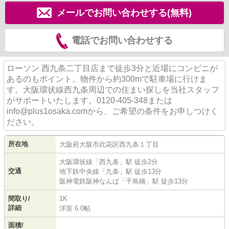
メールでお問い合わせする(無料)
電話でお問い合わせする
ローソン 西九条二丁目店まで徒歩3分と近場にコンビニが
あるのもポイント。物件から約300mで駐車場に行けま
す。大阪環状線西九条周辺での住まい探しを当社スタッフ
がサポートいたします。0120-405-348または
info@plus1osaka.comから、ご希望の条件をお申しつけく
ださい。
所在地
大阪府
大阪市此花区
西九条
１丁目
大阪環状線
「
西九条
」駅 徒歩2分
交通
地下鉄中央線
「
九条
」駅 徒歩13分
阪神電鉄阪神なんば
「
千鳥橋
」駅 徒歩13分
間取り/
1K
詳細
洋室 6.0帖
面積/