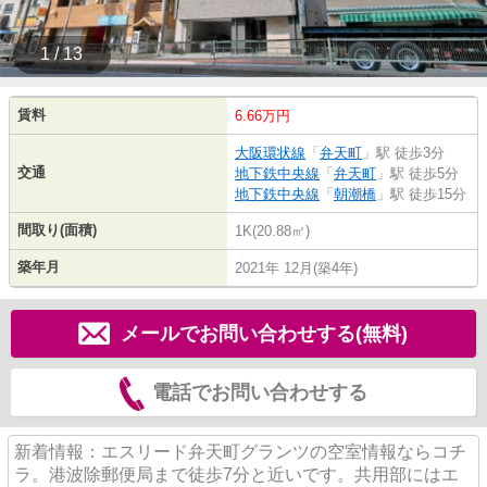
1 / 13
賃料
6.66万円
大阪環状線
「
弁天町
」駅 徒歩3分
交通
地下鉄中央線
「
弁天町
」駅 徒歩5分
地下鉄中央線
「
朝潮橋
」駅 徒歩15分
間取り(面積)
1K(20.88㎡)
築年月
2021年 12月(築4年)
メールでお問い合わせする(無料)
電話でお問い合わせする
新着情報：エスリード弁天町グランツの空室情報ならコチ
ラ。港波除郵便局まで徒歩7分と近いです。共用部にはエ