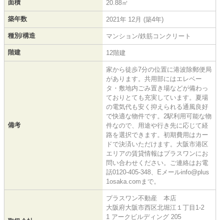
面積
20.88㎡
築年数
2021年 12月 (築4年)
種別/構造
マンション/鉄筋コンクリート
階建
12階建
家から徒歩7分の位置に港波除郵便局
があります。共用部にはエレベー
タ・敷地内ごみ置き場などが備わっ
ておりとても充実しています。夏場
の電気代も安く抑えられる通風良好
で快適な物件です。2駅利用可能な物
備考
件なので、用途や行き先に応じて経
路を選択できます。初期費用はカー
ドで決済いただけます。大阪市港区
エリアの賃貸情報はプラスワンにお
問い合わせください。ご連絡はお電
話0120-405-348、Eメールinfo@plus
1osaka.comまで。
プラスワン不動産 本店
大阪府大阪市西区北堀江１丁目1-2
1 アークビルディング 205