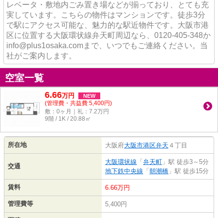
レベータ・敷地内ごみ置き場などが揃っており、とても充
実しています。こちらの物件はマンションです。徒歩3分
で駅にアクセス可能な、魅力的な駅近物件です。大阪市港
区に位置する大阪環状線弁天町周辺なら、0120-405-348か
info@plus1osaka.comまで、いつでもご連絡ください。当
社がご案内します。
空室一覧
6.66
万
円
NEW
(管理費・共益費 5,400円)
敷：0ヶ月｜礼：7.2万円
9階 / 1K / 20.88㎡
所在地
大阪府
大阪市港区
弁天
４丁目
大阪環状線
「
弁天町
」駅 徒歩3～5分
交通
地下鉄中央線
「
朝潮橋
」駅 徒歩15分
賃料
6.66万円
管理費等
5,400円