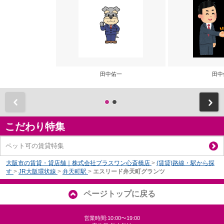
田中佑一
田中
前
こだわり特集
ペット可の賃貸特集
大阪市の賃貸・貸店舗｜株式会社プラスワン心斎橋店
>
(賃貸)路線・駅から探
す
>
JR大阪環状線
>
弁天町駅
>
エスリード弁天町グランツ
ページトップに戻る
営業時間:10:00〜19:00