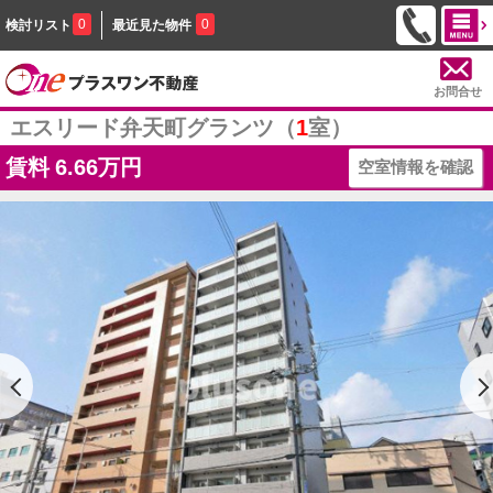
0
0
検討リスト
最近見た物件
お問合せ
エスリード弁天町グランツ（
1
室）
賃料
6.66万円
空室情報を確認