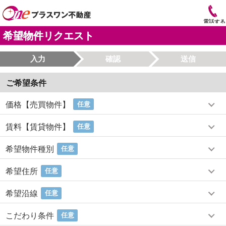
電話する
希望物件リクエスト
入力
確認
送信
ご希望条件
価格【売買物件】
任意
賃料【賃貸物件】
任意
希望物件種別
任意
希望住所
任意
希望沿線
任意
こだわり条件
任意