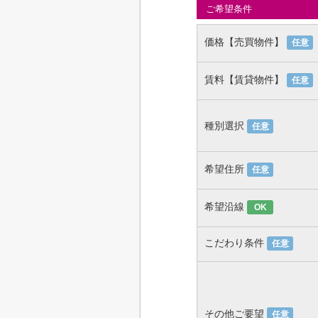
ご希望条件
価格【売買物件】
任意
賃料【賃貸物件】
任意
種別選択
任意
希望住所
任意
希望沿線
OK
こだわり条件
任意
その他ご要望
任意