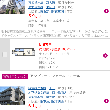
東海道本線
「
新大阪
」駅 徒歩14分
東海道本線
「
東淀川
」駅 徒歩15分
大阪府
大阪市淀川区
東三国
４丁目
5.9
万円
築年数：築13年 ｜募集中：
1室
階数：12階建
地下鉄御堂筋線東三国駅周辺物件：エスリード新大阪NORTH。家から徒歩5分に
ドラッグストア「スギドラッグ 東三国駅前店」があります。共用部にはエレベー
タ・敷地内ごみ置き場など様々...
5.9
万
円
(管理費・共益費 10,000円)
敷：0ヶ月｜礼：1ヶ月
所在階：2階
間取り：1K
面積：21.75㎡
アンプルール フェール ドミール
賃貸｜マンション
阪急神戸本線
「
十三
」駅 徒歩13分
地下鉄御堂筋線
「
西中島南方
」駅 徒歩15分
東海道本線
「
新大阪
」駅 徒歩24分
大阪府
大阪市淀川区
木川西
２丁目
6.1
万円