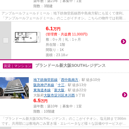
築年数：築23年 ｜募集中：
1室
階数：3階建
アンプルールフェールドミール：地下鉄御堂筋線西中島南方駅にも近くて便利。
「アンプルールフェールドミール」のここがイチオシ。こちらの物件では初期費
用をカードでお支払いいただ...
6.1
万
円
(管理費・共益費 11,000円)
敷：0ヶ月｜礼：1ヶ月
所在階：1階
間取り：1K
面積：23.18㎡
プランドール新大阪SOUTHレジデンス
賃貸｜マンション
地下鉄御堂筋線
「
西中島南方
」駅 徒歩10分
阪急神戸本線
「
十三
」駅 徒歩13分
東海道本線
「
新大阪
」駅 徒歩22分
大阪府
大阪市淀川区
木川西
３丁目
6.5
万円
築年数：築10年 ｜募集中：
1室
階数：10階建
「プランドール新大阪SOUTHレジデンス」のここがイチオシ。塩元帥まで366m
です。共用部には敷地内ごみ置き場・エレベータなど様々な設備やサービスが揃
っているので便利です。クレジッ...