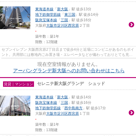
東海道本線
「
新大阪
」駅 徒歩13分
地下鉄御堂筋線
「
東三国
」駅 徒歩14分
阪急宝塚本線
「
三国
」駅 徒歩16分
大阪府
大阪市淀川区
西宮原
２丁目
-
築年数：築1年
階数：12階建
セブンイレブン 大阪西宮原2丁目店まで徒歩4分と近場にコンビニがあるのもポイ
ント。共用部には敷地内ごみ置き場・エレベータなどが備わっておりとても充実
しています。デザイナーズマ...
現在空室情報がありません。
アーバングランデ新大阪へのお問い合わせはこちら
セレニテ新大阪グランデ シュッド
賃貸｜マンション
東海道本線
「
新大阪
」駅 徒歩14分
阪急宝塚本線
「
三国
」駅 徒歩16分
地下鉄御堂筋線
「
西中島南方
」駅 徒歩17分
大阪府
大阪市淀川区
西宮原
１丁目
-
築年数：築1年
階数：13階建