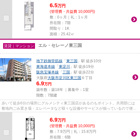
6.5
万
円
(管理費・共益費 10,000円)
敷：0ヶ月｜礼：1ヶ月
所在階：7階
間取り：1K
面積：25.42㎡
エル・セレーノ東三国
賃貸｜マンション
地下鉄御堂筋線
「
東三国
」駅 徒歩10分
東海道本線
「
東淀川
」駅 徒歩19分
阪急宝塚本線
「
三国
」駅 徒歩22分
大阪府
大阪市淀川区
東三国
６丁目
6.9
万円
築年数：築18年 ｜募集中：
1室
階数：7階建
歩いて徒歩6分の場所にグルメシティ東三国店があるのもポイント。共用部には
敷地内ごみ置き場・エレベータなど様々な設備やサービスが揃っているので便利
です。マンションの陽当りも良...
6.9
万
円
(管理費・共益費 10,000円)
敷：7.9万円｜礼：15.8万円
所在階：6階