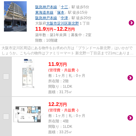
阪急神戸本線
「
十三
」駅 徒歩5分
東海道本線
「
塚本
」駅 徒歩15分
阪急神戸本線
「
中津
」駅 徒歩20分
大阪府
大阪市淀川区
新北野
１丁目
11.9
12.2
万円～
万円
築年数：築1年未満 ｜募集中：
2室
階数：10階建
大阪市淀川区周辺にある物件をお求めの方は「プランドール新北野」はいかがで
しょうか。こちらの物件はファミリーマート 新北野一丁目店まで21mにありま
す。共用部にはエレベータ・敷...
11.9
万
円
(管理費・共益費 -)
敷：1ヶ月｜礼：0ヶ月
所在階：2階
間取り：1LDK
面積：31.75㎡
12.2
万
円
(管理費・共益費 -)
敷：1ヶ月｜礼：0ヶ月
所在階：4階
間取り：1LDK
面積：33.25㎡