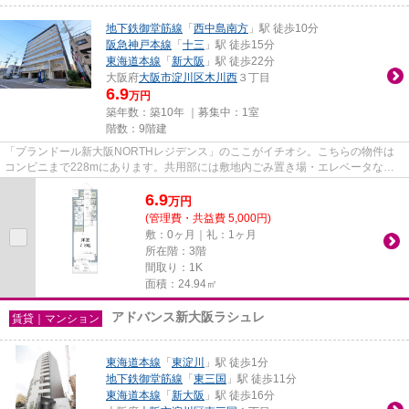
地下鉄御堂筋線
「
西中島南方
」駅 徒歩10分
阪急神戸本線
「
十三
」駅 徒歩15分
東海道本線
「
新大阪
」駅 徒歩22分
大阪府
大阪市淀川区
木川西
３丁目
6.9
万円
築年数：築10年 ｜募集中：
1室
階数：9階建
「プランドール新大阪NORTHレジデンス」のここがイチオシ。こちらの物件は
コンビニまで228mにあります。共用部には敷地内ごみ置き場・エレベータなど
が備わっておりとても充実していま...
6.9
万
円
(管理費・共益費 5,000円)
敷：0ヶ月｜礼：1ヶ月
所在階：3階
間取り：1K
面積：24.94㎡
アドバンス新大阪ラシュレ
賃貸｜マンション
東海道本線
「
東淀川
」駅 徒歩1分
地下鉄御堂筋線
「
東三国
」駅 徒歩11分
東海道本線
「
新大阪
」駅 徒歩16分