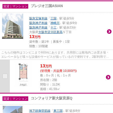
プレジオ三国ASIAN
賃貸｜マンション
阪急宝塚本線
「
三国
」駅 徒歩5分
阪急神戸本線
「
神崎川
」駅 徒歩9分
阪急神戸本線
「
十三
」駅 徒歩23分
大阪府
大阪市淀川区
新高
５丁目
13
万円
築年数：築1年 ｜募集中：
1室
階数：10階建
こちらの物件はコンビニまで460mにあります。共用部には敷地内ごみ置き場・
エレベータなど様々な設備やサービスが揃っているので便利です。2駅利用でき
る場所にあり、行き先に合わせて...
13
万
円
(管理費・共益費 10,000円)
敷：0ヶ月｜礼：1ヶ月
所在階：2階
間取り：1LDK
面積：41.59㎡
コンフォリア新大阪宮原Q
賃貸｜マンション
地下鉄御堂筋線
「
東三国
」駅 徒歩8分