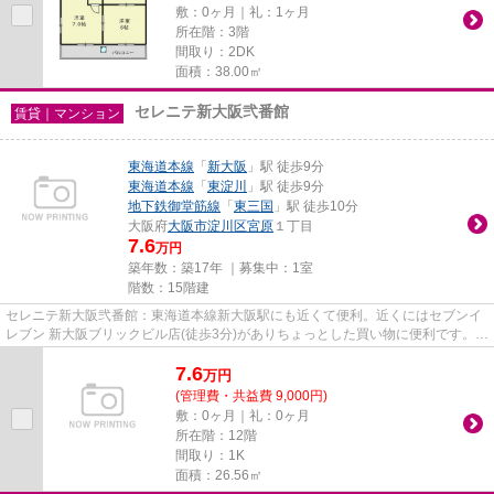
敷：0ヶ月｜礼：1ヶ月
所在階：3階
間取り：2DK
面積：38.00㎡
セレニテ新大阪弐番館
賃貸｜マンション
東海道本線
「
新大阪
」駅 徒歩9分
東海道本線
「
東淀川
」駅 徒歩9分
地下鉄御堂筋線
「
東三国
」駅 徒歩10分
大阪府
大阪市淀川区
宮原
１丁目
7.6
万円
築年数：築17年 ｜募集中：
1室
階数：15階建
セレニテ新大阪弐番館：東海道本線新大阪駅にも近くて便利。近くにはセブンイ
レブン 新大阪ブリックビル店(徒歩3分)がありちょっとした買い物に便利です。共
用部にはエレベータ・敷地...
7.6
万
円
(管理費・共益費 9,000円)
敷：0ヶ月｜礼：0ヶ月
所在階：12階
間取り：1K
面積：26.56㎡