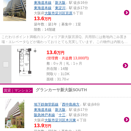
東海道本線
「
新大阪
」駅 徒歩16分
東海道本線
「
東淀川
」駅 徒歩17分
大阪府
大阪市淀川区
宮原
５丁目
13.6
万円
築年数：築1年 ｜募集中：
1室
階数：14階建
こだわりポイント満載のコンフォリア新大阪宮原Q。共用部には敷地内ごみ置き
場・エレベータなどが備わっておりとても充実しています。この物件は内観も綺
麗で設備も充実した、2025年築...
13.6
万
円
(管理費・共益費 13,000円)
敷：0ヶ月｜礼：1ヶ月
所在階：14階
間取り：1LDK
面積：31.70㎡
グランカーサ新大阪SOUTH
賃貸｜マンション
地下鉄御堂筋線
「
西中島南方
」駅 徒歩8分
東海道本線
「
新大阪
」駅 徒歩17分
阪急神戸本線
「
十三
」駅 徒歩19分
大阪府
大阪市淀川区
木川東
４丁目
13.9
万円