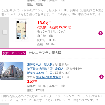
築年数：築5年 ｜募集中：
1室
階数：9階建
こだわりポイント満載のグランカーサ新大阪SOUTH。共用部には敷地内ごみ置き
場・エレベータなどが揃っております。ニーズの高い、2021年築の物件で、オシ
ャレな室内が魅力的。こちらは...
13.9
万
円
(管理費・共益費 15,000円)
敷：0ヶ月｜礼：0ヶ月
所在階：4階
間取り：1LDK
面積：40.68㎡
セレニテフラン新大阪
賃貸｜マンション
東海道本線
「
新大阪
」駅 徒歩9分
地下鉄御堂筋線
「
西中島南方
」駅 徒歩14分
阪急宝塚本線
「
三国
」駅 徒歩15分
大阪府
大阪市淀川区
西宮原
１丁目
15
万円
築年数：築1年 ｜募集中：
1室
階数：12階建
日用品を揃えるのに便利なホームセンター「ホームセンターコーナン 新大阪セン
イシティー店」まで、290mです。こちらはエレベーター付きの物件です。クレ
ジットカードで初期費用をお支...