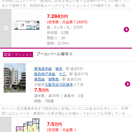
共用部にはエレベータ・敷地内ごみ置き場など様々な設備やサービスが揃ってい
るので便利です。防犯対策もバッチリなマンションタイプの物件です。朝に慌て
ることなく行動するために駅...
7.284
万
円
(管理費・共益費 7,160円)
敷：0ヶ月｜礼：5万円
所在階：12階
間取り：1K
面積：22.04㎡
ブールバール塚本Ⅱ
賃貸｜マンション
東海道本線
「
塚本
」駅 徒歩5分
阪急神戸本線
「
十三
」駅 徒歩17分
東西線
「
御幣島
」駅 徒歩21分
大阪府
大阪市淀川区
塚本
４丁目
7.5
万円
築年数：築35年 ｜募集中：
1室
階数：7階建
ローソン 淀川通塚本店まで徒歩3分と近場にコンビニがあるのもポイント。共用
部にはエレベータ・敷地内ごみ置き場などが備わっておりとても充実していま
す。最上階の物件です。駅まで...
7.5
万
円
(管理費・共益費 -)