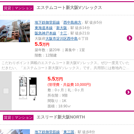
エステムコート新大阪Vソレックス
賃貸｜マンション
地下鉄御堂筋線
「
西中島南方
」駅 徒歩5分
東海道本線
「
新大阪
」駅 徒歩14分
阪急神戸本線
「
十三
」駅 徒歩21分
大阪府
大阪市淀川区
西中島
６丁目
5.5
万円
築年数：築20年 ｜募集中：
1室
階数：12階建
こだわりポイント満載のエステムコート新大阪Vソレックス。ぜひ一度見ていた
だきたい、「エステムコート新大阪Vソレックス」です。共用部には敷地内ごみ
置き場・エレベータなどが揃っ...
5.5
万
円
(管理費・共益費 10,000円)
敷：0ヶ月｜礼：0ヶ月
所在階：9階
間取り：1K
面積：18.90㎡
エスリード新大阪NORTH
賃貸｜マンション
地下鉄御堂筋線
「
東三国
」駅 徒歩8分