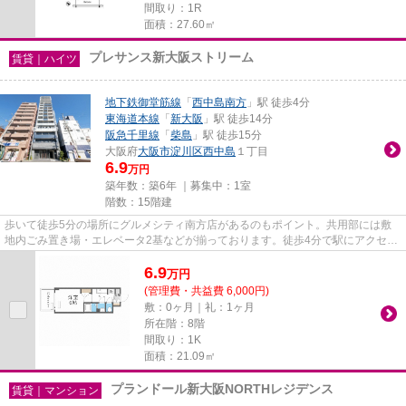
間取り：1R
面積：27.60㎡
プレサンス新大阪ストリーム
賃貸｜ハイツ
地下鉄御堂筋線
「
西中島南方
」駅 徒歩4分
東海道本線
「
新大阪
」駅 徒歩14分
阪急千里線
「
柴島
」駅 徒歩15分
大阪府
大阪市淀川区
西中島
１丁目
6.9
万円
築年数：築6年 ｜募集中：
1室
階数：15階建
歩いて徒歩5分の場所にグルメシティ南方店があるのもポイント。共用部には敷
地内ごみ置き場・エレベータ2基などが揃っております。徒歩4分で駅にアクセス
できる物件です。こちらの物件...
6.9
万
円
(管理費・共益費 6,000円)
敷：0ヶ月｜礼：1ヶ月
所在階：8階
間取り：1K
面積：21.09㎡
プランドール新大阪NORTHレジデンス
賃貸｜マンション