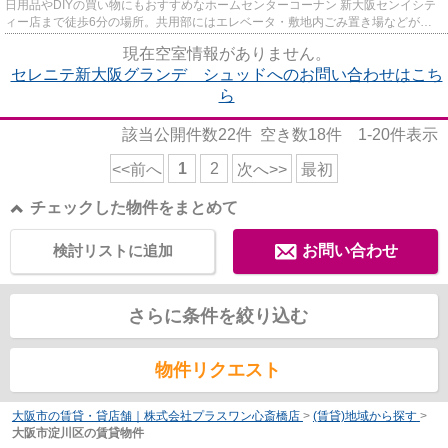
日用品やDIYの買い物にもおすすめなホームセンターコーナン 新大阪センイシテ
ィー店まで徒歩6分の場所。共用部にはエレベータ・敷地内ごみ置き場などが揃
っており、とても充実していま...
現在空室情報がありません。
セレニテ新大阪グランデ シュッドへのお問い合わせはこち
ら
該当公開件数
22
件 空き数
18
件
1-20
件表示
1
2
<<前へ
次へ>>
最初
チェックした物件をまとめて
検討リストに追加
お問い合わせ
さらに条件を絞り込む
物件リクエスト
大阪市の賃貸・貸店舗｜株式会社プラスワン心斎橋店
>
(賃貸)地域から探す
>
大阪市淀川区の賃貸物件