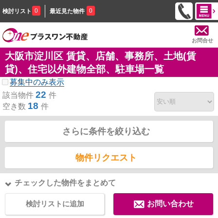
0
0
検討リスト
最近見た物件
お問合せ
大阪市淀川区 賃貸、店舗、事務所、土地(賃
貸)、住宅以外建物全部、駐車場一覧
募集中のみ表示
22
該当物件
件
18
空き数
件
さらに条件を絞り込む
物件リクエスト
チェックした物件をまとめて
検討リストに追加
お問い合わせ