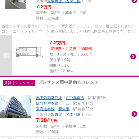
大阪府
大阪市淀川区
東三国
１丁目
7.2
万円
築年数：築7年 ｜募集中：
1室
階数：13階建
当社イチオシの物件の「アドバンス新大阪ラシュレ」。ぜひ一度ご覧ください。
コンビニ「ファミリーマート 東淀川駅北店」が446m以内にある物件です。共用
部には敷地内ごみ置き場・エレ...
7.2
万
円
(管理費・共益費 4,500円)
敷：0ヶ月｜礼：7.65万円
所在階：9階
間取り：1K
面積：22.98㎡
プレサンス西中島南方セレスト
賃貸｜マンション
地下鉄御堂筋線
「
西中島南方
」駅 徒歩7分
阪急神戸本線
「
十三
」駅 徒歩14分
東海道本線
「
新大阪
」駅 徒歩22分
大阪府
大阪市淀川区
木川東
１丁目
7.284
万円
築年数：築4年 ｜募集中：
1室
階数：12階建