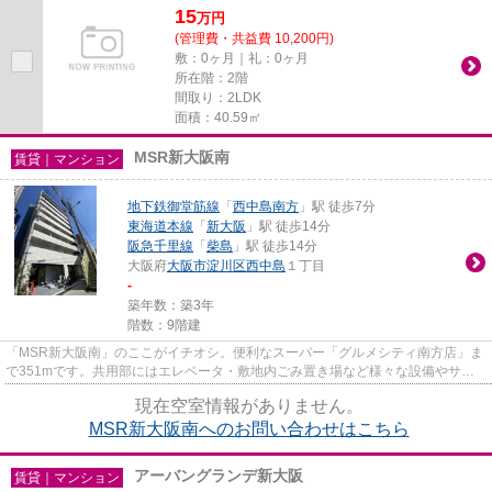
15
万
円
(管理費・共益費 10,200円)
敷：0ヶ月｜礼：0ヶ月
所在階：2階
間取り：2LDK
面積：40.59㎡
MSR新大阪南
賃貸｜マンション
地下鉄御堂筋線
「
西中島南方
」駅 徒歩7分
東海道本線
「
新大阪
」駅 徒歩14分
阪急千里線
「
柴島
」駅 徒歩14分
大阪府
大阪市淀川区
西中島
１丁目
-
築年数：築3年
階数：9階建
「MSR新大阪南」のここがイチオシ。便利なスーパー「グルメシティ南方店」ま
で351mです。共用部にはエレベータ・敷地内ごみ置き場など様々な設備やサー
ビスが揃っているので便利です。...
現在空室情報がありません。
MSR新大阪南へのお問い合わせはこちら
アーバングランデ新大阪
賃貸｜マンション