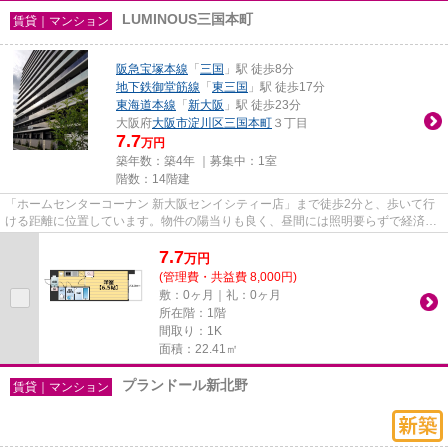
LUMINOUS三国本町
賃貸｜マンション
阪急宝塚本線
「
三国
」駅 徒歩8分
地下鉄御堂筋線
「
東三国
」駅 徒歩17分
東海道本線
「
新大阪
」駅 徒歩23分
大阪府
大阪市淀川区
三国本町
３丁目
7.7
万円
築年数：築4年 ｜募集中：
1室
階数：14階建
「ホームセンターコーナン 新大阪センイシティー店」まで徒歩2分と、歩いて行
ける距離に位置しています。物件の陽当りも良く、昼間には照明要らずで経済的
です。この物件は内観も綺麗...
7.7
万
円
(管理費・共益費 8,000円)
敷：0ヶ月｜礼：0ヶ月
所在階：1階
間取り：1K
面積：22.41㎡
プランドール新北野
賃貸｜マンション