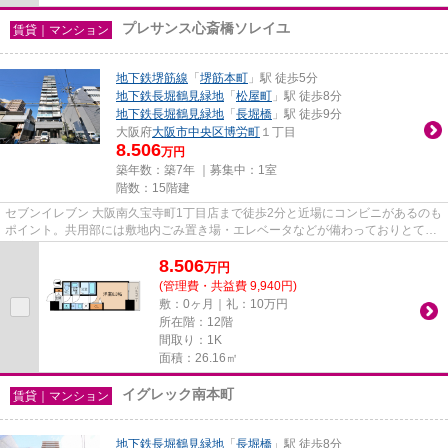
プレサンス心斎橋ソレイユ
賃貸｜マンション
地下鉄堺筋線
「
堺筋本町
」駅 徒歩5分
地下鉄長堀鶴見緑地
「
松屋町
」駅 徒歩8分
地下鉄長堀鶴見緑地
「
長堀橋
」駅 徒歩9分
大阪府
大阪市中央区
博労町
１丁目
8.506
万円
築年数：築7年 ｜募集中：
1室
階数：15階建
セブンイレブン 大阪南久宝寺町1丁目店まで徒歩2分と近場にコンビニがあるのも
ポイント。共用部には敷地内ごみ置き場・エレベータなどが備わっておりとても
充実しています。通風良好な...
8.506
万
円
(管理費・共益費 9,940円)
敷：0ヶ月｜礼：10万円
所在階：12階
間取り：1K
面積：26.16㎡
イグレック南本町
賃貸｜マンション
地下鉄長堀鶴見緑地
「
長堀橋
」駅 徒歩8分