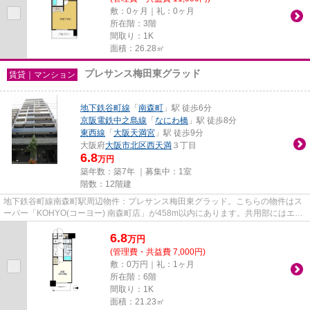
敷：0ヶ月｜礼：0ヶ月
所在階：3階
間取り：1K
面積：26.28㎡
プレサンス梅田東グラッド
賃貸｜マンション
地下鉄谷町線
「
南森町
」駅 徒歩6分
京阪電鉄中之島線
「
なにわ橋
」駅 徒歩8分
東西線
「
大阪天満宮
」駅 徒歩9分
大阪府
大阪市北区
西天満
３丁目
6.8
万円
築年数：築7年 ｜募集中：
1室
階数：12階建
地下鉄谷町線南森町駅周辺物件：プレサンス梅田東グラッド。こちらの物件はス
ーパー「KOHYO(コーヨー) 南森町店」が458m以内にあります。共用部にはエレ
ベータ・敷地内ごみ置き場など...
6.8
万
円
(管理費・共益費 7,000円)
敷：0万円｜礼：1ヶ月
所在階：6階
間取り：1K
面積：21.23㎡