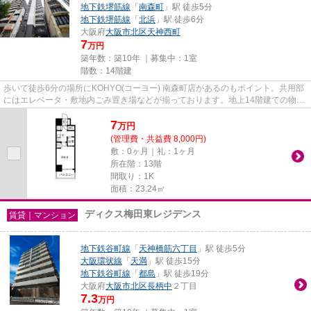
地下鉄堺筋線
「
南森町
」駅 徒歩5分
地下鉄堺筋線
「
北浜
」駅 徒歩6分
大阪府
大阪市北区
天神西町
7
万円
築年数：築10年 ｜募集中：
1室
階数：14階建
歩いて徒歩6分の場所にKOHYO(コーヨー) 南森町店があるのもポイント。共用部
にはエレベータ・敷地内ごみ置き場などが揃っております。地上14階建ての物
件。徒歩5分に駅がある物件です...
7
万
円
(管理費・共益費 8,000円)
敷：0ヶ月｜礼：1ヶ月
所在階：13階
間取り：1K
面積：23.24㎡
ディクス梅田東レジデンス
賃貸｜マンション
地下鉄谷町線
「
天神橋筋六丁目
」駅 徒歩5分
大阪環状線
「
天満
」駅 徒歩15分
地下鉄谷町線
「
都島
」駅 徒歩19分
大阪府
大阪市北区
長柄中
２丁目
7.3
万円