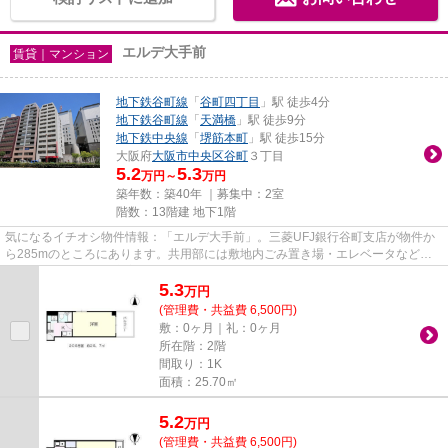
エルデ大手前
賃貸｜マンション
地下鉄谷町線
「
谷町四丁目
」駅 徒歩4分
地下鉄谷町線
「
天満橋
」駅 徒歩9分
地下鉄中央線
「
堺筋本町
」駅 徒歩15分
大阪府
大阪市中央区
谷町
３丁目
5.2
5.3
万円～
万円
築年数：築40年 ｜募集中：
2室
階数：13階建 地下1階
気になるイチオシ物件情報：「エルデ大手前」。三菱UFJ銀行谷町支店が物件か
ら285mのところにあります。共用部には敷地内ごみ置き場・エレベータなどが
揃っており、とても充実していま...
5.3
万
円
(管理費・共益費 6,500円)
敷：0ヶ月｜礼：0ヶ月
所在階：2階
間取り：1K
面積：25.70㎡
5.2
万
円
(管理費・共益費 6,500円)