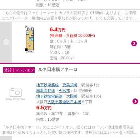
階数：11階建
こちらの物件はファミリーマート カツラギ瓦町店まで166mにあります。共用部
にはエレベータ・敷地内ごみ置き場などが揃っており、とても充実しています。
ご紹介するのは2018年3月竣工...
6.4
万
円
(管理費・共益費 10,000円)
敷：0ヶ月｜礼：1ヶ月
所在階：3階
間取り：1K
面積：20.80㎡
ルネ日本橋アネーロ
賃貸｜マンション
地下鉄堺筋線
「
恵美須町
」駅 徒歩1分
南海高野線
「
今宮戎
」駅 徒歩8分
地下鉄御堂筋線
「
大国町
」駅 徒歩10分
大阪府
大阪市浪速区
日本橋
５丁目
6.5
万円
築年数：築17年 ｜募集中：
1室
階数：15階建
「ルネ日本橋アネーロ」のここがイチオシ。近くにはローソン 浪速警察署前店
(徒歩2分)がありちょっとした買い物に便利です。共用部にはエレベータ・敷地内
ごみ置き場などが揃っており...