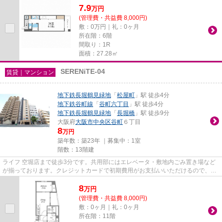
7.9
万
円
(管理費・共益費 8,000円)
敷：0万円｜礼：0ヶ月
所在階：6階
間取り：1R
面積：27.28㎡
SERENiTE-04
賃貸｜マンション
地下鉄長堀鶴見緑地
「
松屋町
」駅 徒歩4分
地下鉄谷町線
「
谷町六丁目
」駅 徒歩4分
地下鉄長堀鶴見緑地
「
長堀橋
」駅 徒歩9分
大阪府
大阪市中央区
谷町
６丁目
8
万円
築年数：築23年 ｜募集中：
1室
階数：13階建
ライフ 空堀店まで徒歩3分です。共用部にはエレベータ・敷地内ごみ置き場など
が揃っております。クレジットカードで初期費用がお支払いいただけるので、決
済の手間が軽減できます。高...
8
万
円
(管理費・共益費 8,000円)
敷：0ヶ月｜礼：0ヶ月
所在階：11階