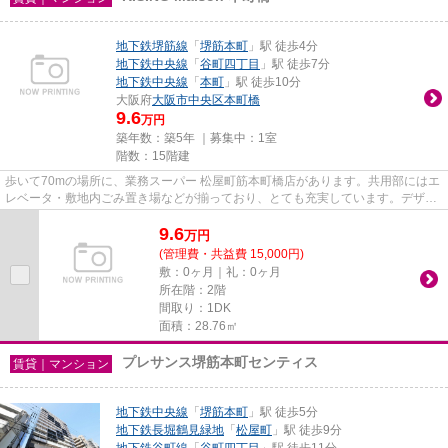
地下鉄堺筋線
「
堺筋本町
」駅 徒歩4分
地下鉄中央線
「
谷町四丁目
」駅 徒歩7分
地下鉄中央線
「
本町
」駅 徒歩10分
大阪府
大阪市中央区
本町橋
9.6
万円
築年数：築5年 ｜募集中：
1室
階数：15階建
歩いて70mの場所に、業務スーパー 松屋町筋本町橋店があります。共用部にはエ
レベータ・敷地内ごみ置き場などが揃っており、とても充実しています。デザイ
ナーズ物件は独創的で、ご好...
9.6
万
円
(管理費・共益費 15,000円)
敷：0ヶ月｜礼：0ヶ月
所在階：2階
間取り：1DK
面積：28.76㎡
プレサンス堺筋本町センティス
賃貸｜マンション
地下鉄中央線
「
堺筋本町
」駅 徒歩5分
地下鉄長堀鶴見緑地
「
松屋町
」駅 徒歩9分
地下鉄谷町線
「
谷町四丁目
」駅 徒歩11分