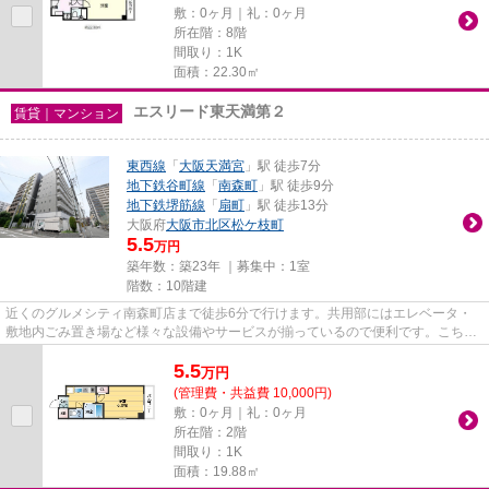
敷：0ヶ月｜礼：0ヶ月
所在階：8階
間取り：1K
面積：22.30㎡
エスリード東天満第２
賃貸｜マンション
東西線
「
大阪天満宮
」駅 徒歩7分
地下鉄谷町線
「
南森町
」駅 徒歩9分
地下鉄堺筋線
「
扇町
」駅 徒歩13分
大阪府
大阪市北区
松ケ枝町
5.5
万円
築年数：築23年 ｜募集中：
1室
階数：10階建
近くのグルメシティ南森町店まで徒歩6分で行けます。共用部にはエレベータ・
敷地内ごみ置き場など様々な設備やサービスが揃っているので便利です。こちら
の物件はマンションです。駅か...
5.5
万
円
(管理費・共益費 10,000円)
敷：0ヶ月｜礼：0ヶ月
所在階：2階
間取り：1K
面積：19.88㎡