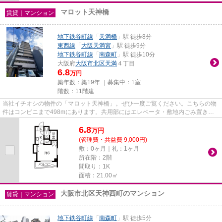
マロット天神橋
賃貸｜マンション
地下鉄谷町線
「
天満橋
」駅 徒歩8分
東西線
「
大阪天満宮
」駅 徒歩9分
地下鉄谷町線
「
南森町
」駅 徒歩10分
大阪府
大阪市北区
天満
４丁目
6.8
万円
築年数：築19年 ｜募集中：
1室
階数：11階建
当社イチオシの物件の「マロット天神橋」。ぜひ一度ご覧ください。こちらの物
件はコンビニまで498mにあります。共用部にはエレベータ・敷地内ごみ置き場
などが揃っております。防犯対...
6.8
万
円
(管理費・共益費 9,000円)
敷：0ヶ月｜礼：1ヶ月
所在階：2階
間取り：1K
面積：21.00㎡
大阪市北区天神西町のマンション
賃貸｜マンション
地下鉄谷町線
「
南森町
」駅 徒歩5分