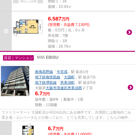
間取り：1K
面積：22.04㎡
6.587
万
円
(管理費・共益費 7,130円)
敷：0万円｜礼：0ヶ月
所在階：7階
間取り：1R
面積：26.79㎡
ViVi EBISU
賃貸｜マンション
南海高野線
「
今宮戎
」駅 徒歩1分
地下鉄御堂筋線
「
大国町
」駅 徒歩7分
地下鉄堺筋線
「
恵美須町
」駅 徒歩5分
大阪府
大阪市浪速区
恵美須西
２丁目
6.7
万円
築年数：築8年 ｜募集中：
1室
階数：11階建
ファミリーマート 大国町店が402m以内にある物件です。共用部には敷地内ごみ
置き場・エレベータなどが揃っており、とても充実しています。こちらの物件か
ら、300mの距離に駐車場があり...
6.7
万
円
(管理費・共益費 11,000円)