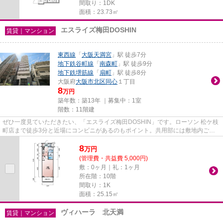
間取り：1DK
面積：23.73㎡
エスライズ梅田DOSHIN
賃貸｜マンション
東西線
「
大阪天満宮
」駅 徒歩7分
地下鉄谷町線
「
南森町
」駅 徒歩9分
地下鉄堺筋線
「
扇町
」駅 徒歩8分
大阪府
大阪市北区
同心
１丁目
8
万円
築年数：築13年 ｜募集中：
1室
階数：11階建
ぜひ一度見ていただきたい、「エスライズ梅田DOSHIN」です。ローソン 松ケ枝
町店まで徒歩3分と近場にコンビニがあるのもポイント。共用部には敷地内ごみ
置き場・エレベータなどが揃っ...
8
万
円
(管理費・共益費 5,000円)
敷：0ヶ月｜礼：1ヶ月
所在階：10階
間取り：1K
面積：25.15㎡
ヴィハーラ 北天満
賃貸｜マンション