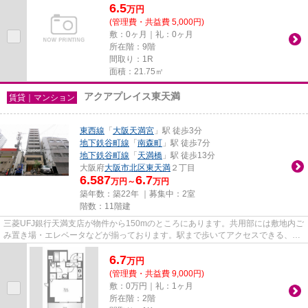
6.5
万
円
(管理費・共益費 5,000円)
敷：0ヶ月｜礼：0ヶ月
所在階：9階
間取り：1R
面積：21.75㎡
アクアプレイス東天満
賃貸｜マンション
東西線
「
大阪天満宮
」駅 徒歩3分
地下鉄谷町線
「
南森町
」駅 徒歩7分
地下鉄谷町線
「
天満橋
」駅 徒歩13分
大阪府
大阪市北区
東天満
２丁目
6.587
6.7
万円～
万円
築年数：築22年 ｜募集中：
2室
階数：11階建
三菱UFJ銀行天満支店が物件から150mのところにあります。共用部には敷地内ご
み置き場・エレベータなどが揃っております。駅まで歩いてアクセスできる、徒
歩3分の距離に立地する物件で...
6.7
万
円
(管理費・共益費 9,000円)
敷：0万円｜礼：1ヶ月
所在階：2階