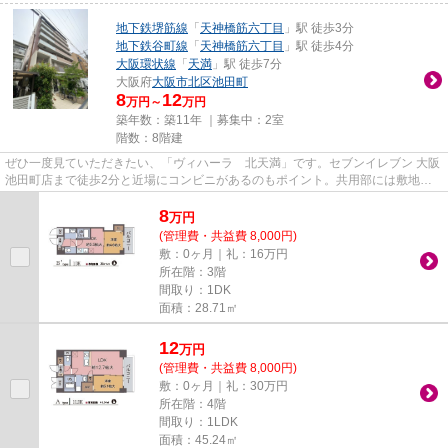
地下鉄堺筋線
「
天神橋筋六丁目
」駅 徒歩3分
地下鉄谷町線
「
天神橋筋六丁目
」駅 徒歩4分
大阪環状線
「
天満
」駅 徒歩7分
大阪府
大阪市北区
池田町
8
12
万円～
万円
築年数：築11年 ｜募集中：
2室
階数：8階建
ぜひ一度見ていただきたい、「ヴィハーラ 北天満」です。セブンイレブン 大阪
池田町店まで徒歩2分と近場にコンビニがあるのもポイント。共用部には敷地内
ごみ置き場・エレベータなど...
8
万
円
(管理費・共益費 8,000円)
敷：0ヶ月｜礼：16万円
所在階：3階
間取り：1DK
面積：28.71㎡
12
万
円
(管理費・共益費 8,000円)
敷：0ヶ月｜礼：30万円
所在階：4階
間取り：1LDK
面積：45.24㎡