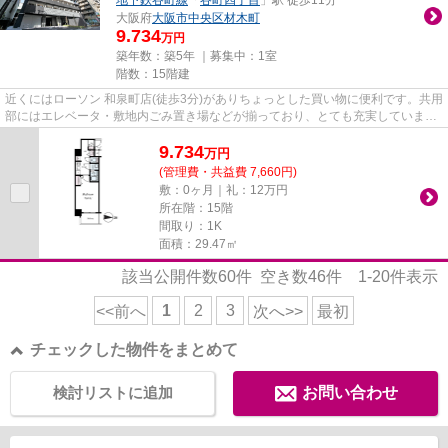
大阪府
大阪市中央区
材木町
9.734
万円
築年数：築5年 ｜募集中：
1室
階数：15階建
近くにはローソン 和泉町店(徒歩3分)がありちょっとした買い物に便利です。共用
部にはエレベータ・敷地内ごみ置き場などが揃っており、とても充実していま
す。周辺に2駅あるので電車通...
9.734
万
円
(管理費・共益費 7,660円)
敷：0ヶ月｜礼：12万円
所在階：15階
間取り：1K
面積：29.47㎡
該当公開件数
60
件 空き数
46
件
1-20
件表示
1
2
3
<<前へ
次へ>>
最初
チェックした物件をまとめて
検討リストに追加
お問い合わせ