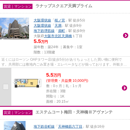
ラナップスクエア天満プライム
賃貸｜マンション
大阪環状線
「
桜ノ宮
」駅 徒歩5分
大阪環状線
「
天満
」駅 徒歩9分
地下鉄堺筋線
「
扇町
」駅 徒歩9分
大阪府
大阪市北区
天満橋
１丁目
5.5
万円
築年数：築24年 ｜募集中：
1室
階数：13階建
近くにはローソン OAPタワー店(徒歩5分)がありちょっとした買い物に便利で
す。共用部には敷地内ごみ置き場・エレベータなどが揃っております。外観タイ
ル張りは、雨風の侵入を防ぎ骨組...
5.5
万
円
(管理費・共益費 10,000円)
敷：0ヶ月｜礼：1ヶ月
所在階：3階
間取り：1K
面積：20.15㎡
エステムコート梅田・天神橋Ⅲアヴァンテ
賃貸｜マンション
地下鉄谷町線
「
天神橋筋六丁目
」駅 徒歩16分