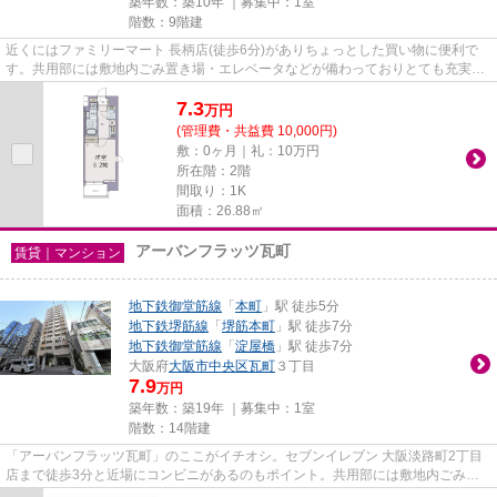
築年数：築10年 ｜募集中：
1室
階数：9階建
近くにはファミリーマート 長柄店(徒歩6分)がありちょっとした買い物に便利で
す。共用部には敷地内ごみ置き場・エレベータなどが備わっておりとても充実し
ています。駅から徒歩5分とい...
7.3
万
円
(管理費・共益費 10,000円)
敷：0ヶ月｜礼：10万円
所在階：2階
間取り：1K
面積：26.88㎡
アーバンフラッツ瓦町
賃貸｜マンション
地下鉄御堂筋線
「
本町
」駅 徒歩5分
地下鉄堺筋線
「
堺筋本町
」駅 徒歩7分
地下鉄御堂筋線
「
淀屋橋
」駅 徒歩7分
大阪府
大阪市中央区
瓦町
３丁目
7.9
万円
築年数：築19年 ｜募集中：
1室
階数：14階建
「アーバンフラッツ瓦町」のここがイチオシ。セブンイレブン 大阪淡路町2丁目
店まで徒歩3分と近場にコンビニがあるのもポイント。共用部には敷地内ごみ置
き場・エレベータ2基など様々...