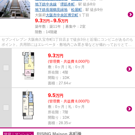
地下鉄中央線
「
堺筋本町
」駅 徒歩8分
地下鉄長堀鶴見緑地
「
松屋町
」駅 徒歩9分
大阪府
大阪市中央区
博労町
１丁目
9.3
9.5
万円～
万円
築年数：築11年 ｜募集中：
2室
階数：14階建
セブンイレブン 大阪南久宝寺町1丁目店まで徒歩3分と近場にコンビニがあるのも
ポイント。共用部にはエレベータ・敷地内ごみ置き場などが備わっておりとても
充実しています。陽当りも良...
9.3
万
円
(管理費・共益費 8,000円)
敷：0ヶ月｜礼：0ヶ月
所在階：4階
間取り：1DK
面積：27.64㎡
9.5
万
円
(管理費・共益費 8,000円)
敷：0ヶ月｜礼：0ヶ月
所在階：7階
間取り：1DK
面積：28.35㎡
RISING Maison 本町橋
賃貸｜マンション