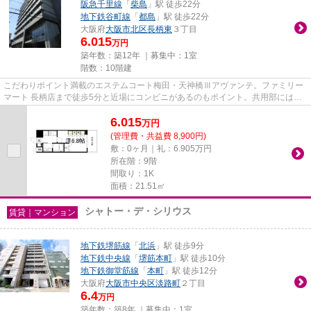
阪急千里線
「
柴島
」駅 徒歩22分
地下鉄谷町線
「
都島
」駅 徒歩22分
大阪府
大阪市北区
長柄東
３丁目
6.015
万円
築年数：築12年 ｜募集中：
1室
階数：10階建
こだわりポイント満載のエステムコート梅田・天神橋Ⅲアヴァンテ。ファミリー
マート 長柄店まで徒歩5分と近場にコンビニがあるのもポイント。共用部にはエ
レベータ・敷地内ごみ置き場な...
6.015
万
円
(管理費・共益費 8,900円)
敷：0ヶ月｜礼：6.905万円
所在階：9階
間取り：1K
面積：21.51㎡
シャトー・デ・シリウス
賃貸｜マンション
地下鉄堺筋線
「
北浜
」駅 徒歩9分
地下鉄中央線
「
堺筋本町
」駅 徒歩10分
地下鉄御堂筋線
「
本町
」駅 徒歩12分
大阪府
大阪市中央区
淡路町
２丁目
6.4
万円
築年数：築8年 ｜募集中：
1室