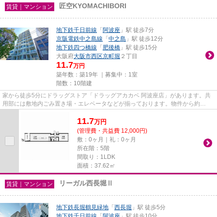
匠空KYOMACHIBORI
賃貸｜マンション
地下鉄千日前線
「
阿波座
」駅 徒歩7分
京阪電鉄中之島線
「
中之島
」駅 徒歩12分
地下鉄四つ橋線
「
肥後橋
」駅 徒歩15分
大阪府
大阪市西区
京町堀
２丁目
11.7
万円
築年数：築19年 ｜募集中：
1室
階数：10階建
家から徒歩5分にドラッグストア「ドラッグアカカベ 阿波座店」があります。共
用部には敷地内ごみ置き場・エレベータなどが揃っております。物件から約
300mで駐車場に行けます。風通し...
11.7
万
円
(管理費・共益費 12,000円)
敷：0ヶ月｜礼：0ヶ月
所在階：5階
間取り：1LDK
面積：37.62㎡
リーガル西長堀Ⅱ
賃貸｜マンション
地下鉄長堀鶴見緑地
「
西長堀
」駅 徒歩5分
地下鉄千日前線
「
阿波座
」駅 徒歩10分