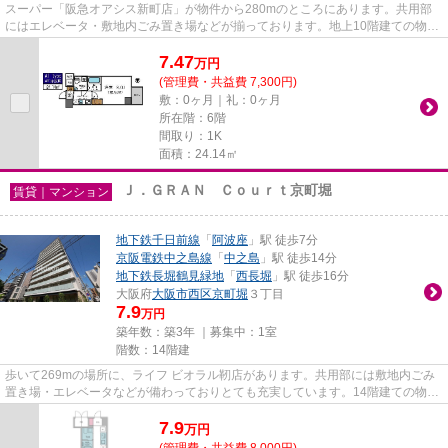
スーパー「阪急オアシス新町店」が物件から280mのところにあります。共用部
にはエレベータ・敷地内ごみ置き場などが揃っております。地上10階建ての物件
です。空気の入れ替えも簡単に...
7.47
万
円
(管理費・共益費 7,300円)
敷：0ヶ月｜礼：0ヶ月
所在階：6階
間取り：1K
面積：24.14㎡
Ｊ．ＧＲＡＮ Ｃｏｕｒｔ京町堀
賃貸｜マンション
地下鉄千日前線
「
阿波座
」駅 徒歩7分
京阪電鉄中之島線
「
中之島
」駅 徒歩14分
地下鉄長堀鶴見緑地
「
西長堀
」駅 徒歩16分
大阪府
大阪市西区
京町堀
３丁目
7.9
万円
築年数：築3年 ｜募集中：
1室
階数：14階建
歩いて269mの場所に、ライフ ビオラル靭店があります。共用部には敷地内ごみ
置き場・エレベータなどが備わっておりとても充実しています。14階建ての物件
です。徒歩7分に駅のある、ニ...
7.9
万
円
(管理費・共益費 8,000円)