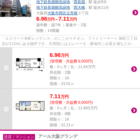
地下鉄長堀鶴見緑地
「
西長堀
」駅 徒歩9分
地下鉄長堀鶴見緑地
「
西大橋
」駅 徒歩11分
大阪府
大阪市西区
立売堀
３丁目
6.96
7.11
万円～
万円
築年数：築7年 ｜募集中：
2室
階数：14階建
「エスリード本町レジデンス」のここがイチオシ。ファミリーマート 新町三丁目
店が212mにある物件です。共用部にはエレベータ・敷地内ごみ置き場などが揃
っており、とても充実していま...
6.96
万
円
(管理費・共益費 8,000円)
敷：0ヶ月｜礼：11.64万円
所在階：2階
間取り：1K
面積：23.01㎡
7.11
万
円
(管理費・共益費 8,000円)
敷：0ヶ月｜礼：11.865万円
所在階：8階
間取り：1K
面積：22.21㎡
アール大阪グランデ
賃貸｜マンション