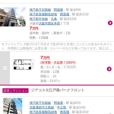
地下鉄千日前線
「
阿波座
」駅 徒歩8分
地下鉄長堀鶴見緑地
「
西長堀
」駅 徒歩11分
地下鉄中央線
「
九条
」駅 徒歩12分
大阪府
大阪市西区
本田
１丁目
7
万円
築年数：築8年 ｜募集中：
1室
階数：11階建
セブンイレブン 大阪川口2丁目店まで徒歩5分と近場にコンビニがあるのもポイン
ト。共用部には敷地内ごみ置き場・エレベータなどが揃っております。地上11階
建てで景色も良く、多数のお...
7
万
円
(管理費・共益費 7,500円)
敷：0ヶ月｜礼：7.75万円
所在階：11階
間取り：1K
面積：25.67㎡
ジアコスモ江戸堀パークフロント
賃貸｜マンション
地下鉄千日前線
「
阿波座
」駅 徒歩5分
京阪電鉄中之島線
「
中之島
」駅 徒歩14分
地下鉄長堀鶴見緑地
「
西長堀
」駅 徒歩15分