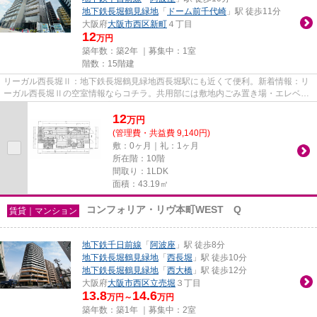
地下鉄長堀鶴見緑地
「
ドーム前千代崎
」駅 徒歩11分
大阪府
大阪市西区
新町
４丁目
12
万円
築年数：築2年 ｜募集中：
1室
階数：15階建
リーガル西長堀Ⅱ：地下鉄長堀鶴見緑地西長堀駅にも近くて便利。新着情報：リ
ーガル西長堀Ⅱの空室情報ならコチラ。共用部には敷地内ごみ置き場・エレベー
タなどが揃っております。高層...
12
万
円
(管理費・共益費 9,140円)
敷：0ヶ月｜礼：1ヶ月
所在階：10階
間取り：1LDK
面積：43.19㎡
コンフォリア・リヴ本町WEST Q
賃貸｜マンション
地下鉄千日前線
「
阿波座
」駅 徒歩8分
地下鉄長堀鶴見緑地
「
西長堀
」駅 徒歩10分
地下鉄長堀鶴見緑地
「
西大橋
」駅 徒歩12分
大阪府
大阪市西区
立売堀
３丁目
13.8
14.6
万円～
万円
築年数：築1年 ｜募集中：
2室