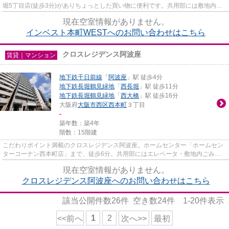
堀5丁目店(徒歩3分)がありちょっとした買い物に便利です。共用部には敷地内ご
み置き場・エレベータなど様々...
現在空室情報がありません。
インベスト本町WESTへのお問い合わせはこちら
クロスレジデンス阿波座
賃貸｜マンション
地下鉄千日前線
「
阿波座
」駅 徒歩4分
地下鉄長堀鶴見緑地
「
西長堀
」駅 徒歩11分
地下鉄長堀鶴見緑地
「
西大橋
」駅 徒歩16分
大阪府
大阪市西区
西本町
３丁目
-
築年数：築4年
階数：15階建
こだわりポイント満載のクロスレジデンス阿波座。ホームセンター「ホームセン
ターコーナン西本町店」まで、徒歩6分。共用部にはエレベータ・敷地内ごみ置
き場などが揃っております。地...
現在空室情報がありません。
クロスレジデンス阿波座へのお問い合わせはこちら
該当公開件数
26
件 空き数
24
件
1-20
件表示
1
2
<<前へ
次へ>>
最初