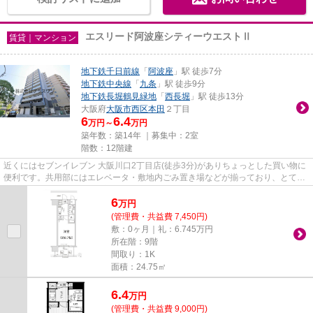
エスリード阿波座シティーウエストⅡ
賃貸｜マンション
地下鉄千日前線
「
阿波座
」駅 徒歩7分
地下鉄中央線
「
九条
」駅 徒歩9分
地下鉄長堀鶴見緑地
「
西長堀
」駅 徒歩13分
大阪府
大阪市西区
本田
２丁目
6
6.4
万円～
万円
築年数：築14年 ｜募集中：
2室
階数：12階建
近くにはセブンイレブン 大阪川口2丁目店(徒歩3分)がありちょっとした買い物に
便利です。共用部にはエレベータ・敷地内ごみ置き場などが揃っており、とても
充実しています。こちらは初...
6
万
円
(管理費・共益費 7,450円)
敷：0ヶ月｜礼：6.745万円
所在階：9階
間取り：1K
面積：24.75㎡
6.4
万
円
(管理費・共益費 9,000円)