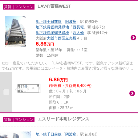
LAV心斎橋WEST
賃貸｜マンション
地下鉄千日前線
「
阿波座
」駅 徒歩3分
地下鉄長堀鶴見緑地
「
西長堀
」駅 徒歩7分
地下鉄長堀鶴見緑地
「
西大橋
」駅 徒歩12分
大阪府
大阪市西区
立売堀
４丁目
6.86
万円
築年数：築16年 ｜募集中：
1室
階数：15階建
ぜひ一度見ていただきたい、「LAV心斎橋WEST」です。阪急オアシス新町店ま
で422mです。共用部にはエレベータ・敷地内ごみ置き場など様々な設備やサー
ビスが揃っているので便利です。2...
6.86
万
円
(管理費・共益費 6,400円)
敷：0ヶ月｜礼：0ヶ月
所在階：2階
間取り：1K
面積：25.73㎡
エスリード本町レジデンス
賃貸｜マンション
地下鉄千日前線
「
阿波座
」駅 徒歩8分