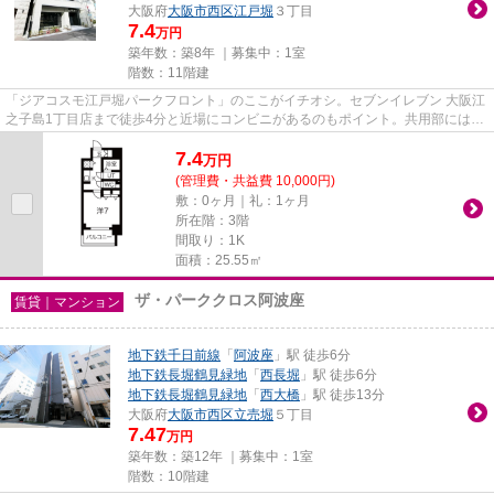
大阪府
大阪市西区
江戸堀
３丁目
7.4
万円
築年数：築8年 ｜募集中：
1室
階数：11階建
「ジアコスモ江戸堀パークフロント」のここがイチオシ。セブンイレブン 大阪江
之子島1丁目店まで徒歩4分と近場にコンビニがあるのもポイント。共用部にはエ
レベータ・敷地内ごみ置き場...
7.4
万
円
(管理費・共益費 10,000円)
敷：0ヶ月｜礼：1ヶ月
所在階：3階
間取り：1K
面積：25.55㎡
ザ・パーククロス阿波座
賃貸｜マンション
地下鉄千日前線
「
阿波座
」駅 徒歩6分
地下鉄長堀鶴見緑地
「
西長堀
」駅 徒歩6分
地下鉄長堀鶴見緑地
「
西大橋
」駅 徒歩13分
大阪府
大阪市西区
立売堀
５丁目
7.47
万円
築年数：築12年 ｜募集中：
1室
階数：10階建