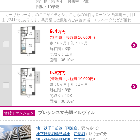
築年数：築19年 ｜募集中：
2室
階数：10階建
「カーサセレーネ」のここがイチオシ。こちらの物件はローソン 西本町三丁目店
まで341mにあります。共用部には敷地内ごみ置き場・エレベータなどが備わっ
ておりとても充実しています。...
9.4
万
円
(管理費・共益費 10,000円)
敷：0ヶ月｜礼：1ヶ月
所在階：3階
間取り：1DK
面積：36.10㎡
9.8
万
円
(管理費・共益費 10,000円)
敷：0ヶ月｜礼：1ヶ月
所在階：8階
間取り：1DK
面積：36.10㎡
プレサンス立売堀ベルヴィル
賃貸｜マンション
地下鉄千日前線
「
阿波座
」駅 徒歩5分
地下鉄長堀鶴見緑地
「
西長堀
」駅 徒歩7分
地下鉄長堀鶴見緑地
「
西大橋
」駅 徒歩11分