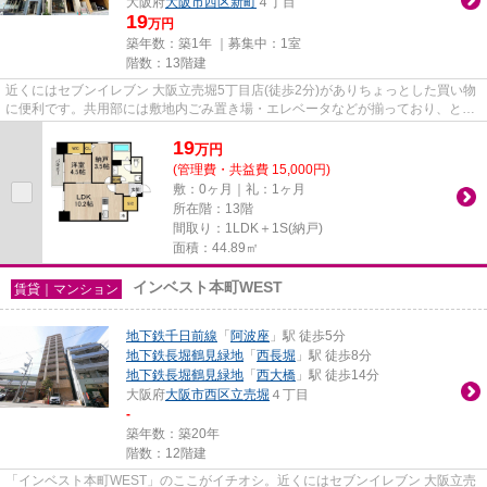
大阪府
大阪市西区
新町
４丁目
19
万円
築年数：築1年 ｜募集中：
1室
階数：13階建
近くにはセブンイレブン 大阪立売堀5丁目店(徒歩2分)がありちょっとした買い物
に便利です。共用部には敷地内ごみ置き場・エレベータなどが揃っており、とて
も充実しています。初期費用...
19
万
円
(管理費・共益費 15,000円)
敷：0ヶ月｜礼：1ヶ月
所在階：13階
間取り：1LDK＋1S(納戸)
面積：44.89㎡
インベスト本町WEST
賃貸｜マンション
地下鉄千日前線
「
阿波座
」駅 徒歩5分
地下鉄長堀鶴見緑地
「
西長堀
」駅 徒歩8分
地下鉄長堀鶴見緑地
「
西大橋
」駅 徒歩14分
大阪府
大阪市西区
立売堀
４丁目
-
築年数：築20年
階数：12階建
「インベスト本町WEST」のここがイチオシ。近くにはセブンイレブン 大阪立売