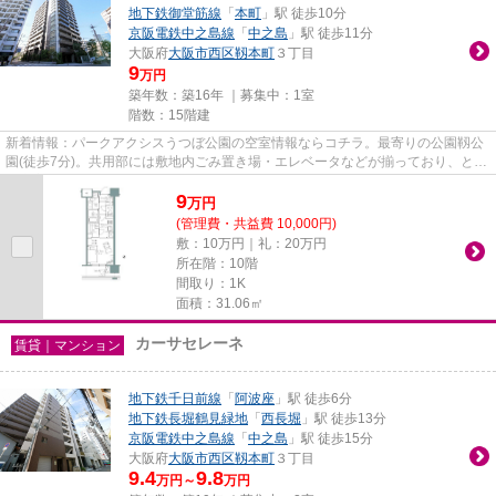
地下鉄御堂筋線
「
本町
」駅 徒歩10分
京阪電鉄中之島線
「
中之島
」駅 徒歩11分
大阪府
大阪市西区
靱本町
３丁目
9
万円
築年数：築16年 ｜募集中：
1室
階数：15階建
新着情報：パークアクシスうつぼ公園の空室情報ならコチラ。最寄りの公園靱公
園(徒歩7分)。共用部には敷地内ごみ置き場・エレベータなどが揃っており、とて
も充実しています。こちらの...
9
万
円
(管理費・共益費 10,000円)
敷：10万円｜礼：20万円
所在階：10階
間取り：1K
面積：31.06㎡
カーサセレーネ
賃貸｜マンション
地下鉄千日前線
「
阿波座
」駅 徒歩6分
地下鉄長堀鶴見緑地
「
西長堀
」駅 徒歩13分
京阪電鉄中之島線
「
中之島
」駅 徒歩15分
大阪府
大阪市西区
靱本町
３丁目
9.4
9.8
万円～
万円