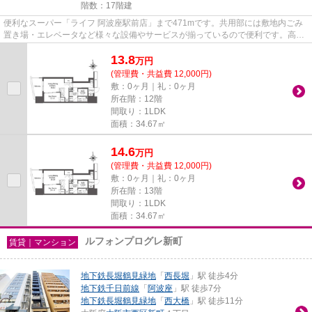
階数：17階建
便利なスーパー「ライフ 阿波座駅前店」まで471mです。共用部には敷地内ごみ
置き場・エレベータなど様々な設備やサービスが揃っているので便利です。高層
階なら景色を眺めながら休日も...
13.8
万
円
(管理費・共益費 12,000円)
敷：0ヶ月｜礼：0ヶ月
所在階：12階
間取り：1LDK
面積：34.67㎡
14.6
万
円
(管理費・共益費 12,000円)
敷：0ヶ月｜礼：0ヶ月
所在階：13階
間取り：1LDK
面積：34.67㎡
ルフォンプログレ新町
賃貸｜マンション
地下鉄長堀鶴見緑地
「
西長堀
」駅 徒歩4分
地下鉄千日前線
「
阿波座
」駅 徒歩7分
地下鉄長堀鶴見緑地
「
西大橋
」駅 徒歩11分