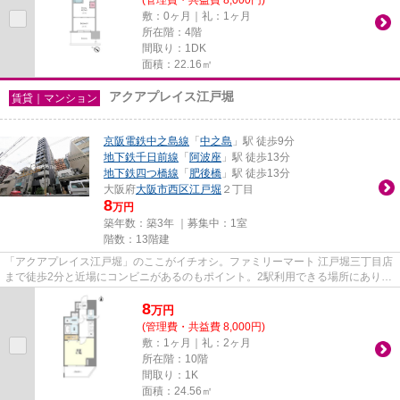
敷：0ヶ月｜礼：1ヶ月
所在階：4階
間取り：1DK
面積：22.16㎡
アクアプレイス江戸堀
賃貸｜マンション
京阪電鉄中之島線
「
中之島
」駅 徒歩9分
地下鉄千日前線
「
阿波座
」駅 徒歩13分
地下鉄四つ橋線
「
肥後橋
」駅 徒歩13分
大阪府
大阪市西区
江戸堀
２丁目
8
万円
築年数：築3年 ｜募集中：
1室
階数：13階建
「アクアプレイス江戸堀」のここがイチオシ。ファミリーマート 江戸堀三丁目店
まで徒歩2分と近場にコンビニがあるのもポイント。2駅利用できる場所にあり、
行き先に合わせて使い分けが...
8
万
円
(管理費・共益費 8,000円)
敷：1ヶ月｜礼：2ヶ月
所在階：10階
間取り：1K
面積：24.56㎡