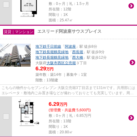
敷：0ヶ月｜礼：1.5ヶ月
所在階：12階
間取り：1K
面積：25.47㎡
エスリード阿波座サウスプレイス
賃貸｜マンション
地下鉄千日前線
「
阿波座
」駅 徒歩8分
地下鉄長堀鶴見緑地
「
西長堀
」駅 徒歩9分
地下鉄長堀鶴見緑地
「
西大橋
」駅 徒歩12分
大阪府
大阪市西区
立売堀
３丁目
6.29
万円
築年数：築14年 ｜募集中：
1室
階数：13階建
こちらの物件からセブンイレブン 大阪立売堀3丁目店まで131mです。共用部には
エレベータ・敷地内ごみ置き場などが備わっておりとても充実しています。周辺
に駅が二つあり、交通の利便...
6.29
万
円
(管理費・共益費 5,600円)
敷：0ヶ月｜礼：6.85万円
所在階：13階
間取り：1K
面積：20.80㎡