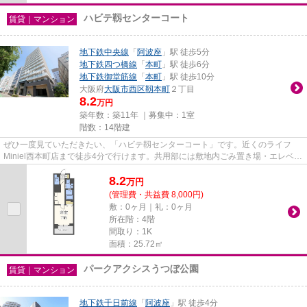
ハビテ靱センターコート
賃貸｜マンション
地下鉄中央線
「
阿波座
」駅 徒歩5分
地下鉄四つ橋線
「
本町
」駅 徒歩6分
地下鉄御堂筋線
「
本町
」駅 徒歩10分
大阪府
大阪市西区
靱本町
２丁目
8.2
万円
築年数：築11年 ｜募集中：
1室
階数：14階建
ぜひ一度見ていただきたい、「ハビテ靱センターコート」です。近くのライフ
Miniel西本町店まで徒歩4分で行けます。共用部には敷地内ごみ置き場・エレベー
タなどが備わっておりとても...
8.2
万
円
(管理費・共益費 8,000円)
敷：0ヶ月｜礼：0ヶ月
所在階：4階
間取り：1K
面積：25.72㎡
パークアクシスうつぼ公園
賃貸｜マンション
地下鉄千日前線
「
阿波座
」駅 徒歩4分