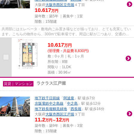
大阪府
大阪市西区
立売堀
４丁目
10.617
万円
築年数：築5年 ｜募集中：
1室
階数：15階建
共用部にはエレベータ・敷地内ごみ置き場などが揃っており、とても充実してい
ます。こちらの物件から、300mで駐車場です。周辺に駅が二つあり、交通の利
便性が高いです。こちらはマン...
10.617
万
円
(管理費・共益費 8,830円)
敷：0ヶ月｜礼：1ヶ月
所在階：8階
間取り：1LDK
面積：30.96㎡
ラクラス江戸堀
賃貸｜マンション
地下鉄千日前線
「
阿波座
」駅 徒歩7分
京阪電鉄中之島線
「
中之島
」駅 徒歩12分
地下鉄長堀鶴見緑地
「
西長堀
」駅 徒歩16分
大阪府
大阪市西区
江戸堀
３丁目
11.2
12
万円～
万円
築年数：築9年 ｜募集中：
3室
階数：15階建