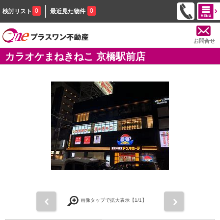
0
0
検討リスト
最近見た物件
お問合せ
カラオケまねきねこ 京橋駅前店
前
次
画像タップで拡大表示【
1
/1】