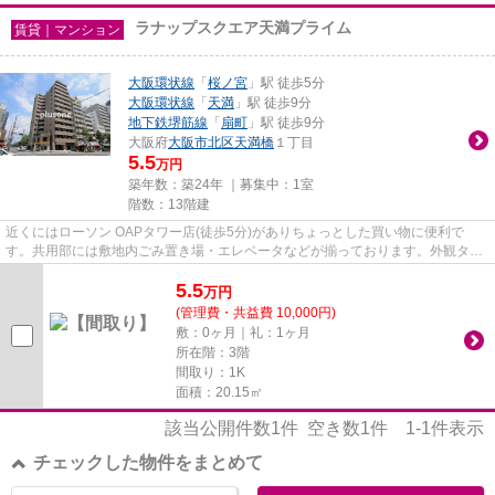
ラナップスクエア天満プライム
賃貸｜マンション
大阪環状線
「
桜ノ宮
」駅 徒歩5分
大阪環状線
「
天満
」駅 徒歩9分
地下鉄堺筋線
「
扇町
」駅 徒歩9分
大阪府
大阪市北区
天満橋
１丁目
5.5
万円
築年数：築24年 ｜募集中：
1室
階数：13階建
近くにはローソン OAPタワー店(徒歩5分)がありちょっとした買い物に便利で
す。共用部には敷地内ごみ置き場・エレベータなどが揃っております。外観タイ
ル張りは、雨風の侵入を防ぎ骨組...
5.5
万
円
(管理費・共益費 10,000円)
敷：0ヶ月｜礼：1ヶ月
所在階：3階
間取り：1K
面積：20.15㎡
該当公開件数
1
件 空き数
1
件
1-1
件表示
チェックした物件をまとめて