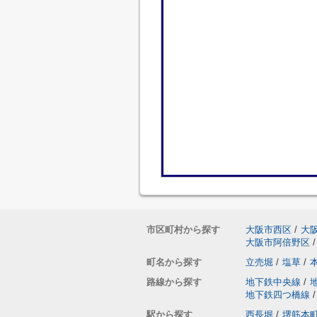
市区町村から探す
大阪市西区
/
大
大阪市阿倍野区
/
町名から探す
立売堀
/
塩草
/
路線から探す
地下鉄中央線
/
地下鉄四つ橋線
/
駅から探す
西長堀
/
堺筋本