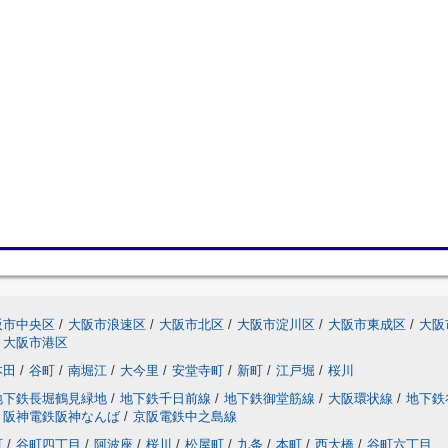
阪市中央区
/
大阪市浪速区
/
大阪市北区
/
大阪市淀川区
/
大阪市東成区
/
大阪
大阪市港区
本田
/
谷町
/
南堀江
/
大今里
/
安堂寺町
/
新町
/
江戸堀
/
桜川
地下鉄長堀鶴見緑地
/
地下鉄千日前線
/
地下鉄御堂筋線
/
大阪環状線
/
地下鉄
阪神電鉄阪神なんば
/
京阪電鉄中之島線
町
/
谷町四丁目
/
阿波座
/
桜川
/
松屋町
/
九条
/
本町
/
西大橋
/
谷町六丁目