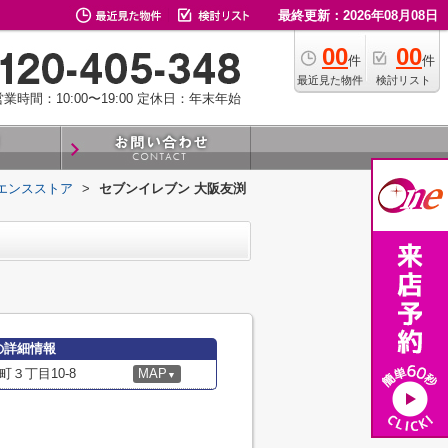
最終更新：2026年08月08日
00
00
件
件
最近見た物件
検討リスト
業時間：10:00〜19:00
定休日：年末年始
エンスストア
>
セブンイレブン 大阪友渕
の詳細情報
３丁目10-8
MAP
▼