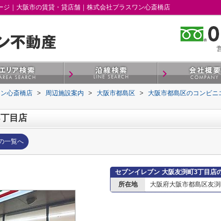
ページ｜大阪市の賃貸・貸店舗｜株式会社プラスワン心斎橋店
営
ワン心斎橋店
>
周辺施設案内
>
大阪市都島区
>
大阪市都島区のコンビニ
3丁目店
の一覧へ
セブンイレブン 大阪友渕町3丁目店
所在地
大阪府大阪市都島区友渕町