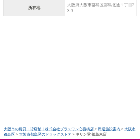
大阪府大阪市都島区都島北通１丁目2
所在地
3-9
大阪市の賃貸・貸店舗｜株式会社プラスワン心斎橋店
>
周辺施設案内
>
大阪市
都島区
>
大阪市都島区のドラッグストア
>
キリン堂 都島東店