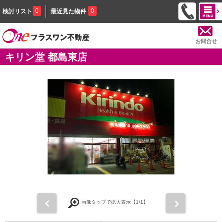
0
0
検討リスト
最近見た物件
お問合せ
キリン堂 都島東店
前
次
画像タップで拡大表示【
1
/1】