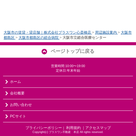
大阪市の賃貸・貸店舗｜株式会社プラスワン心斎橋店
>
周辺施設案内
>
大阪市
都島区
>
大阪市都島区の総合病院
>
大阪市立総合医療センター
ページトップに戻る
営業時間:10:00〜19:00
定休日:年末年始
ホーム
会社概要
お問い合わせ
PCサイト
プライバシーポリシー
利用規約
｜アクセスマップ
｜
Copyright(c) プラスワン不動産 本店 All rights reserved.