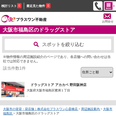
0
0
検討リスト
最近見た物件
お問合せ
大阪市福島区のドラッグストア
スポットを絞り込む
※物件情報の周辺施設紹介のページであり、各店舗への問い合わせは当
社では対応できません。
該当件数
1
件
ドラッグストア アカカベ 野田阪神店
大阪府大阪市福島区鷺洲１丁目
-
大阪市の賃貸・貸店舗｜株式会社プラスワン心斎橋店
>
周辺施設案内
>
大阪市
福島区
>
大阪市福島区のドラッグストア