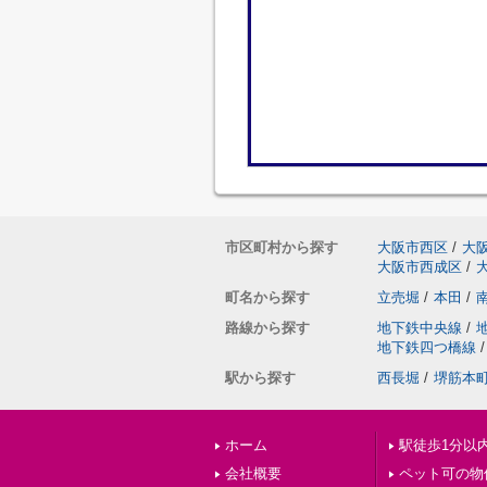
市区町村から探す
大阪市西区
/
大
大阪市西成区
/
町名から探す
立売堀
/
本田
/
路線から探す
地下鉄中央線
/
地下鉄四つ橋線
/
駅から探す
西長堀
/
堺筋本
ホーム
駅徒歩1分以
会社概要
ペット可の物