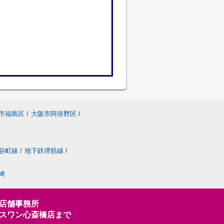
市福島区
/
大阪市阿倍野区
/
谷町線
/
地下鉄堺筋線
/
崎
店舗事務所
スワン心斎橋店まで