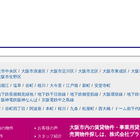
阪市中央区
/
大阪市浪速区
/
大阪市淀川区
/
大阪市北区
/
大阪市東成区
/
大阪
大阪市生野区
南堀江
/
塩草
/
谷町
/
桜川
/
大今里
/
江戸堀
/
新町
/
安堂寺町
地下鉄長堀鶴見緑地
/
地下鉄千日前線
/
地下鉄御堂筋線
/
大阪環状線
/
地下鉄
阪神電鉄阪神なんば
/
京阪電鉄中之島線
町
/
谷町四丁目
/
阿波座
/
本町
/
桜川
/
九条
/
松屋町
/
西大橋
/
ドーム前千代
大阪市内の賃貸物件・事業用貸
内の物件
お客様の声
売買物件探しは、株式会社プラ
件
スタッフ紹介