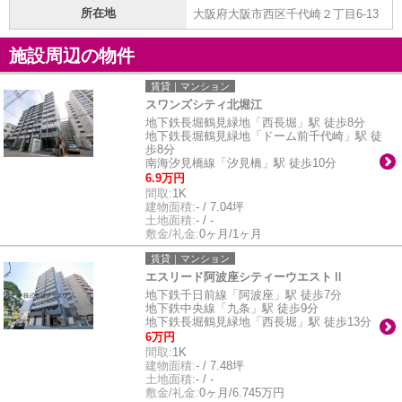
所在地
大阪府大阪市西区千代崎２丁目6-13
施設周辺の物件
賃貸｜マンション
スワンズシティ北堀江
地下鉄長堀鶴見緑地「西長堀」駅 徒歩8分
地下鉄長堀鶴見緑地「ドーム前千代崎」駅 徒
歩8分
南海汐見橋線「汐見橋」駅 徒歩10分
6.9万円
間取:
1K
建物面積:
- / 7.04坪
土地面積:
- / -
敷金/礼金:
0ヶ月/1ヶ月
賃貸｜マンション
エスリード阿波座シティーウエストⅡ
地下鉄千日前線「阿波座」駅 徒歩7分
地下鉄中央線「九条」駅 徒歩9分
地下鉄長堀鶴見緑地「西長堀」駅 徒歩13分
6万円
間取:
1K
建物面積:
- / 7.48坪
土地面積:
- / -
敷金/礼金:
0ヶ月/6.745万円