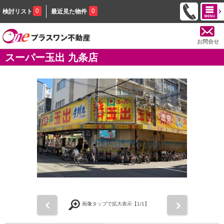
0
0
検討リスト
最近見た物件
お問合せ
スーパー玉出 九条店
前
次
画像タップで拡大表示【
1
/1】