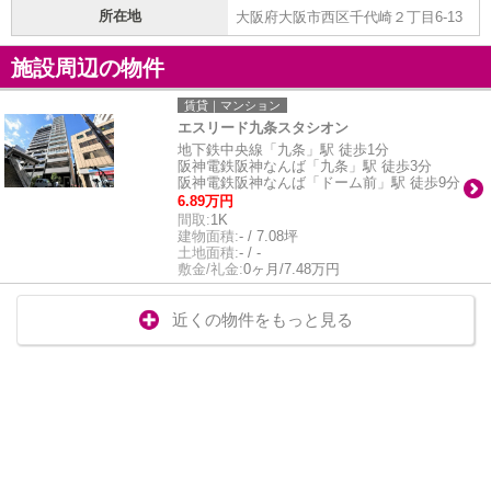
所在地
大阪府大阪市西区千代崎２丁目6-13
施設周辺の物件
賃貸｜マンション
エスリード九条スタシオン
地下鉄中央線「九条」駅 徒歩1分
阪神電鉄阪神なんば「九条」駅 徒歩3分
阪神電鉄阪神なんば「ドーム前」駅 徒歩9分
6.89万円
間取:
1K
建物面積:
- / 7.08坪
土地面積:
- / -
敷金/礼金:
0ヶ月/7.48万円
近くの物件をもっと見る