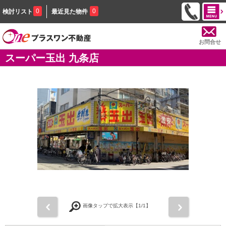
0
0
検討リスト
最近見た物件
お問合せ
スーパー玉出 九条店
前
次
画像タップで拡大表示【
1
/1】