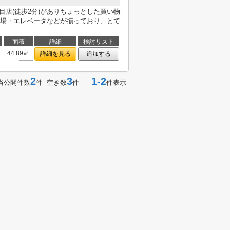
目店(徒歩2分)がありちょっとした買い物
場・エレベータなどが揃っており、とて
面積
詳細
検討リスト
44.89㎡
詳細を見る
追加する
2
3
1-2
当公開件数
件 空き数
件
件表示