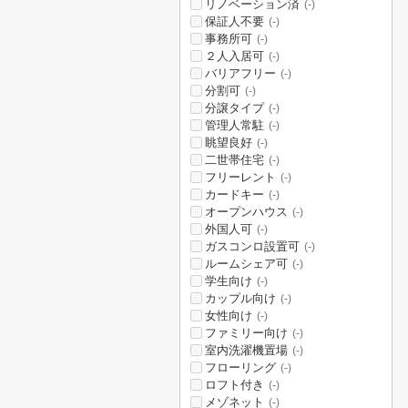
リノベーション済
(-)
保証人不要
(-)
事務所可
(-)
２人入居可
(-)
バリアフリー
(-)
分割可
(-)
分譲タイプ
(-)
管理人常駐
(-)
眺望良好
(-)
二世帯住宅
(-)
フリーレント
(-)
カードキー
(-)
オープンハウス
(-)
外国人可
(-)
ガスコンロ設置可
(-)
ルームシェア可
(-)
学生向け
(-)
カップル向け
(-)
女性向け
(-)
ファミリー向け
(-)
室内洗濯機置場
(-)
フローリング
(-)
ロフト付き
(-)
メゾネット
(-)