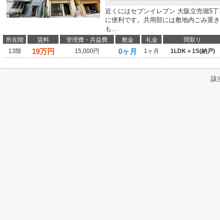
近くにはセブンイレブン 大阪立売堀5丁
に便利です。共用部には敷地内ごみ置き
も...
所在階
賃料
管理費・共益費
敷金
礼金
間取り
19
万円
0ヶ月
13階
15,000円
1ヶ月
1LDK＋1S(納戸)
該