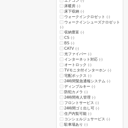
エアコン
(-)
床暖房
(-)
床下収納
(-)
ウォークインクロゼット
(-)
ウォークインシューズクロゼット
(-)
収納豊富
(-)
CS
(-)
BS
(-)
CATV
(-)
光ファイバー
(-)
インターネット対応
(-)
オートロック
(-)
TVモニタ付インターホン
(-)
宅配ボックス
(-)
24時間緊急通報システム
(-)
ディンプルキー
(-)
防犯カメラ
(-)
24時間有人管理
(-)
フロントサービス
(-)
24時間ゴミ出し可
(-)
住戸内覧可能
(-)
コンシェルジュサービス
(-)
駐車場あり
(-)