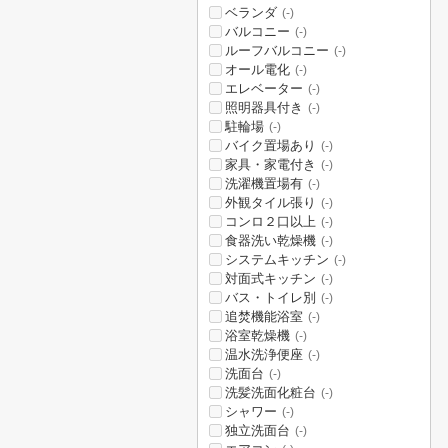
ベランダ
(-)
バルコニー
(-)
ルーフバルコニー
(-)
オール電化
(-)
エレベーター
(-)
照明器具付き
(-)
駐輪場
(-)
バイク置場あり
(-)
家具・家電付き
(-)
洗濯機置場有
(-)
外観タイル張り
(-)
コンロ２口以上
(-)
食器洗い乾燥機
(-)
システムキッチン
(-)
対面式キッチン
(-)
バス・トイレ別
(-)
追焚機能浴室
(-)
浴室乾燥機
(-)
温水洗浄便座
(-)
洗面台
(-)
洗髪洗面化粧台
(-)
シャワー
(-)
独立洗面台
(-)