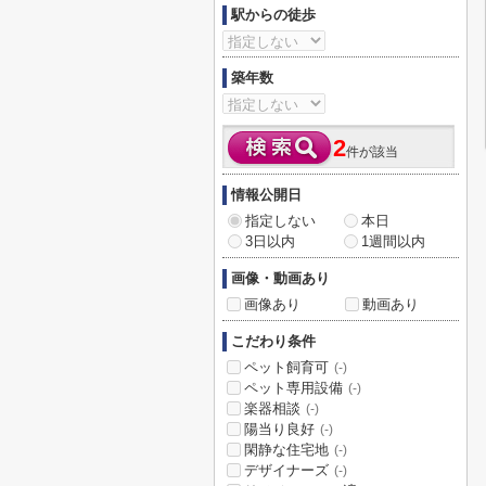
駅からの徒歩
築年数
2
件が該当
情報公開日
指定しない
本日
3日以内
1週間以内
画像・動画あり
画像あり
動画あり
こだわり条件
ペット飼育可
(-)
ペット専用設備
(-)
楽器相談
(-)
陽当り良好
(-)
閑静な住宅地
(-)
デザイナーズ
(-)