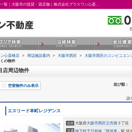
ファミリーマート 新町三丁目店周辺の物件一覧｜大阪市の賃貸・貸店舗｜株式会社プラスワン心斎橋店
営
ワン心斎橋店
>
周辺施設案内
>
大阪市西区
>
大阪市西区のコンビニエン
近くの物件
目店周辺物件
並び順：
空室物件のみ表示
該
エスリード本町レジデンス
大阪府
大阪市西区
立売堀
３丁目
住所
交通
地下鉄千日前線
「
阿波座
」駅 徒