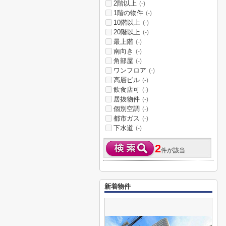
2階以上
(-)
1階の物件
(-)
10階以上
(-)
20階以上
(-)
最上階
(-)
南向き
(-)
角部屋
(-)
ワンフロア
(-)
高層ビル
(-)
飲食店可
(-)
居抜物件
(-)
個別空調
(-)
都市ガス
(-)
下水道
(-)
2
件が該当
新着物件