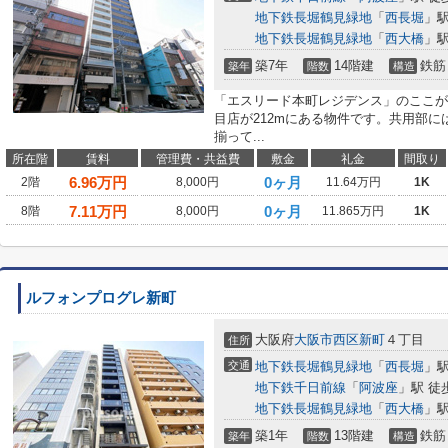
地下鉄長堀鶴見緑地
「
西長堀
」駅
地下鉄長堀鶴見緑地
「
西大橋
」駅
築7年
14階建
鉄筋
築年
階数
構造
「エスリード本町レジデンス」のここが
目店が212mにある物件です。共用部
揃って...
所在階
賃料
管理費・共益費
敷金
礼金
間取り
6.96
万円
0ヶ月
2階
8,000円
11.64万円
1K
7.11
万円
0ヶ月
8階
8,000円
11.865万円
1K
ルフォンプログレ新町
大阪府
大阪市西区
新町
４丁目
住所
交通
地下鉄長堀鶴見緑地
「
西長堀
」駅
地下鉄千日前線
「
阿波座
」駅 徒
地下鉄長堀鶴見緑地
「
西大橋
」駅
築1年
13階建
鉄筋
築年
階数
構造