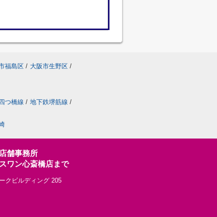
市福島区
/
大阪市生野区
/
四つ橋線
/
地下鉄堺筋線
/
崎
店舗事務所
スワン心斎橋店まで
ークビルディング 205