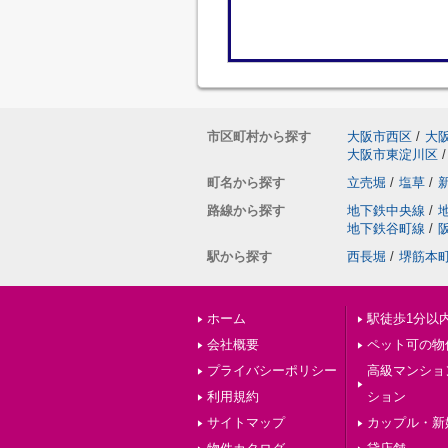
市区町村から探す
大阪市西区
/
大
大阪市東淀川区
/
町名から探す
立売堀
/
塩草
/
路線から探す
地下鉄中央線
/
地下鉄谷町線
/
駅から探す
西長堀
/
堺筋本
ホーム
駅徒歩1分以
会社概要
ペット可の物
プライバシーポリシー
高級マンショ
利用規約
ション
サイトマップ
カップル・新