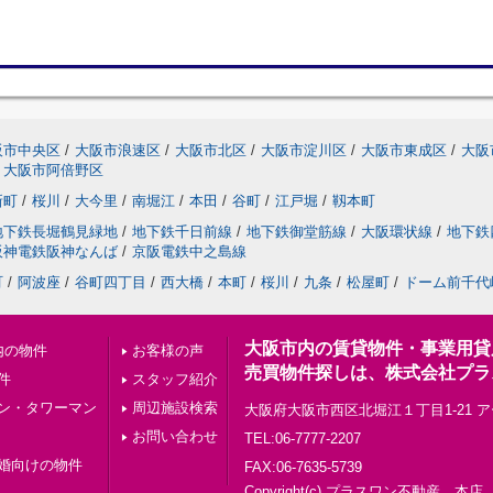
阪市中央区
/
大阪市浪速区
/
大阪市北区
/
大阪市淀川区
/
大阪市東成区
/
大阪
大阪市阿倍野区
新町
/
桜川
/
大今里
/
南堀江
/
本田
/
谷町
/
江戸堀
/
靱本町
地下鉄長堀鶴見緑地
/
地下鉄千日前線
/
地下鉄御堂筋線
/
大阪環状線
/
地下鉄
阪神電鉄阪神なんば
/
京阪電鉄中之島線
町
/
阿波座
/
谷町四丁目
/
西大橋
/
本町
/
桜川
/
九条
/
松屋町
/
ドーム前千代
大阪市内の賃貸物件・事業用貸
内の物件
お客様の声
売買物件探しは、株式会社プラ
件
スタッフ紹介
ン・タワーマン
周辺施設検索
大阪府大阪市西区北堀江１丁目1-21 ア
お問い合わせ
TEL:06-7777-2207
婚向けの物件
FAX:06-7635-5739
Copyright(c) プラスワン不動産 本店