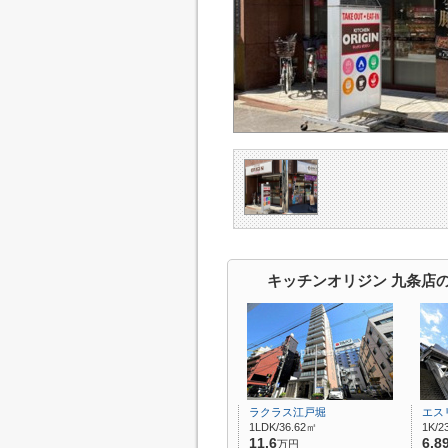
キッチンオリジン 九条店
ラクラス江戸堀
エス
1LDK/36.62㎡
1K/2
11.6
6.8
万円