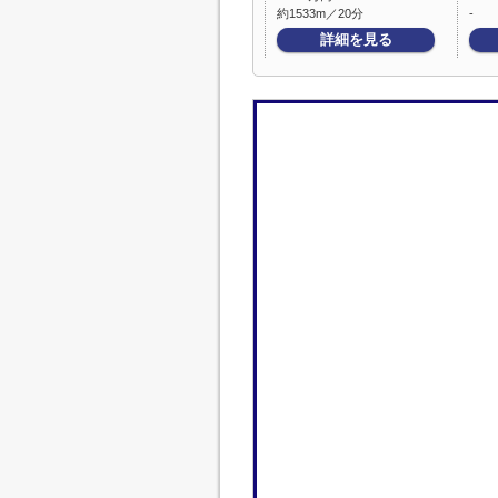
約1533m／20分
-
詳細を見る