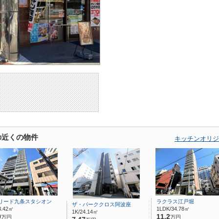
の近くの物件
キッチンオリジ
リード九条スタシオン
ラクラス江戸堀
ザ・パーククロス阿波座
3.42㎡
1LDK/34.78㎡
1K/24.14㎡
9
11.2
万円
万円