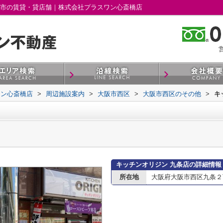
阪市の賃貸・貸店舗｜株式会社プラスワン心斎橋店
営
ワン心斎橋店
>
周辺施設案内
>
大阪市西区
>
大阪市西区のその他
>
キ
キッチンオリジン 九条店の詳細情報
所在地
大阪府大阪市西区九条２丁