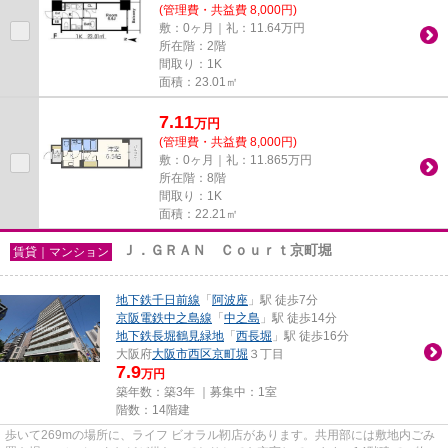
(管理費・共益費 8,000円)
敷：0ヶ月｜礼：11.64万円
所在階：2階
間取り：1K
面積：23.01㎡
7.11
万
円
(管理費・共益費 8,000円)
敷：0ヶ月｜礼：11.865万円
所在階：8階
間取り：1K
面積：22.21㎡
Ｊ．ＧＲＡＮ Ｃｏｕｒｔ京町堀
賃貸｜マンション
地下鉄千日前線
「
阿波座
」駅 徒歩7分
京阪電鉄中之島線
「
中之島
」駅 徒歩14分
地下鉄長堀鶴見緑地
「
西長堀
」駅 徒歩16分
大阪府
大阪市西区
京町堀
３丁目
7.9
万円
築年数：築3年 ｜募集中：
1室
階数：14階建
歩いて269mの場所に、ライフ ビオラル靭店があります。共用部には敷地内ごみ