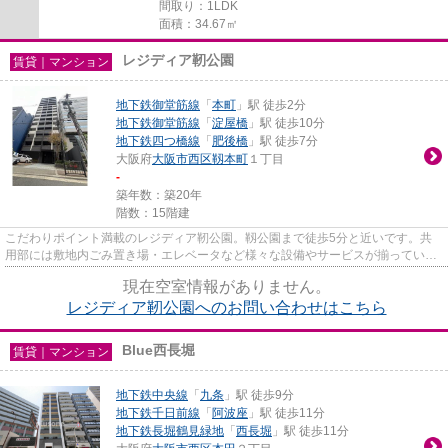
間取り：1LDK
面積：34.67㎡
レジディア靭公園
賃貸｜マンション
地下鉄御堂筋線
「
本町
」駅 徒歩2分
地下鉄御堂筋線
「
淀屋橋
」駅 徒歩10分
地下鉄四つ橋線
「
肥後橋
」駅 徒歩7分
大阪府
大阪市西区
靱本町
１丁目
-
築年数：築20年
階数：15階建
こだわりポイント満載のレジディア靭公園。靱公園まで徒歩5分と近いです。共
用部には敷地内ごみ置き場・エレベータなど様々な設備やサービスが揃っている
ので便利です。駅まで徒歩2分...
現在空室情報がありません。
レジディア靭公園へのお問い合わせはこちら
Blue西長堀
賃貸｜マンション
地下鉄中央線
「
九条
」駅 徒歩9分
地下鉄千日前線
「
阿波座
」駅 徒歩11分
地下鉄長堀鶴見緑地
「
西長堀
」駅 徒歩11分