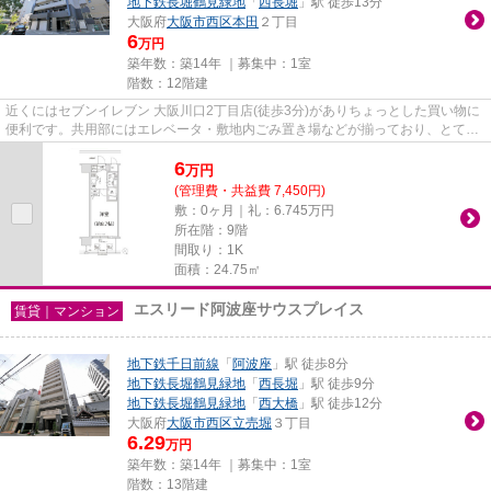
地下鉄長堀鶴見緑地
「
西長堀
」駅 徒歩13分
大阪府
大阪市西区
本田
２丁目
6
万円
築年数：築14年 ｜募集中：
1室
階数：12階建
近くにはセブンイレブン 大阪川口2丁目店(徒歩3分)がありちょっとした買い物に
便利です。共用部にはエレベータ・敷地内ごみ置き場などが揃っており、とても
充実しています。こちらは初...
6
万
円
(管理費・共益費 7,450円)
敷：0ヶ月｜礼：6.745万円
所在階：9階
間取り：1K
面積：24.75㎡
エスリード阿波座サウスプレイス
賃貸｜マンション
地下鉄千日前線
「
阿波座
」駅 徒歩8分
地下鉄長堀鶴見緑地
「
西長堀
」駅 徒歩9分
地下鉄長堀鶴見緑地
「
西大橋
」駅 徒歩12分
大阪府
大阪市西区
立売堀
３丁目
6.29
万円
築年数：築14年 ｜募集中：
1室
階数：13階建