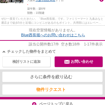
大阪府
大阪市西区
本田
２丁目
-
築年数：築6年
階数：10階建
ぜひ一度見ていただきたい、「Blue西長堀」です。ファミリーマート 九条みなと
通店まで徒歩5分と近場にコンビニがあるのもポイント。共用部にはエレベー
タ・敷地内ごみ置き場などが備...
現在空室情報がありません。
Blue西長堀へのお問い合わせはこちら
該当公開件数
17
件 空き数
18
件
1-17
件表示
チェックした物件をまとめて
検討リストに追加
お問い合わせ
さらに条件を絞り込む
物件リクエスト
ページトップに戻る