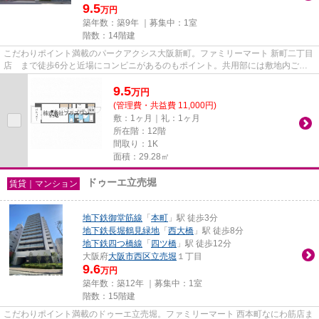
9.5
万円
築年数：築9年 ｜募集中：
1室
階数：14階建
こだわりポイント満載のパークアクシス大阪新町。ファミリーマート 新町二丁目
店 まで徒歩6分と近場にコンビニがあるのもポイント。共用部には敷地内ごみ
置き場・エレベータなどが揃...
9.5
万
円
(管理費・共益費 11,000円)
敷：1ヶ月｜礼：1ヶ月
所在階：12階
間取り：1K
面積：29.28㎡
ドゥーエ立売堀
賃貸｜マンション
地下鉄御堂筋線
「
本町
」駅 徒歩3分
地下鉄長堀鶴見緑地
「
西大橋
」駅 徒歩8分
地下鉄四つ橋線
「
四ツ橋
」駅 徒歩12分
大阪府
大阪市西区
立売堀
１丁目
9.6
万円
築年数：築12年 ｜募集中：
1室
階数：15階建
こだわりポイント満載のドゥーエ立売堀。ファミリーマート 西本町なにわ筋店ま