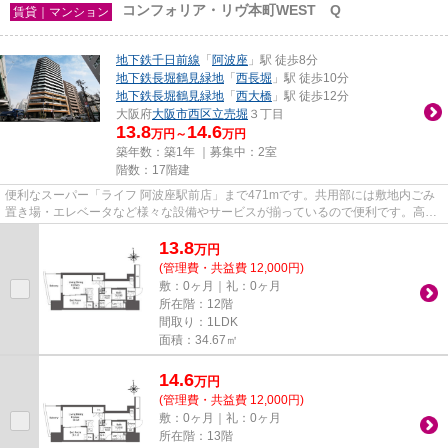
コンフォリア・リヴ本町WEST Q
賃貸｜マンション
地下鉄千日前線
「
阿波座
」駅 徒歩8分
地下鉄長堀鶴見緑地
「
西長堀
」駅 徒歩10分
地下鉄長堀鶴見緑地
「
西大橋
」駅 徒歩12分
大阪府
大阪市西区
立売堀
３丁目
13.8
14.6
万円～
万円
築年数：築1年 ｜募集中：
2室
階数：17階建
便利なスーパー「ライフ 阿波座駅前店」まで471mです。共用部には敷地内ごみ
置き場・エレベータなど様々な設備やサービスが揃っているので便利です。高層
階なら景色を眺めながら休日も...
13.8
万
円
(管理費・共益費 12,000円)
敷：0ヶ月｜礼：0ヶ月
所在階：12階
間取り：1LDK
面積：34.67㎡
14.6
万
円
(管理費・共益費 12,000円)
敷：0ヶ月｜礼：0ヶ月
所在階：13階