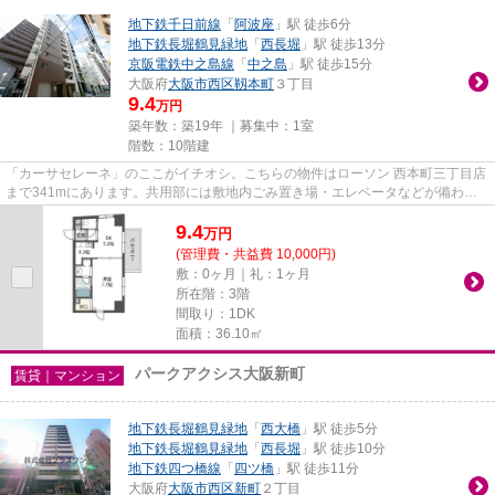
地下鉄千日前線
「
阿波座
」駅 徒歩6分
地下鉄長堀鶴見緑地
「
西長堀
」駅 徒歩13分
京阪電鉄中之島線
「
中之島
」駅 徒歩15分
大阪府
大阪市西区
靱本町
３丁目
9.4
万円
築年数：築19年 ｜募集中：
1室
階数：10階建
「カーサセレーネ」のここがイチオシ。こちらの物件はローソン 西本町三丁目店
まで341mにあります。共用部には敷地内ごみ置き場・エレベータなどが備わっ
ておりとても充実しています。...
9.4
万
円
(管理費・共益費 10,000円)
敷：0ヶ月｜礼：1ヶ月
所在階：3階
間取り：1DK
面積：36.10㎡
パークアクシス大阪新町
賃貸｜マンション
地下鉄長堀鶴見緑地
「
西大橋
」駅 徒歩5分
地下鉄長堀鶴見緑地
「
西長堀
」駅 徒歩10分
地下鉄四つ橋線
「
四ツ橋
」駅 徒歩11分
大阪府
大阪市西区
新町
２丁目