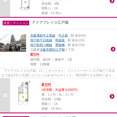
所在階：3階
間取り：1K
面積：21.90㎡
アクアプレイス江戸堀
賃貸｜マンション
京阪電鉄中之島線
「
中之島
」駅 徒歩9分
地下鉄千日前線
「
阿波座
」駅 徒歩13分
地下鉄四つ橋線
「
肥後橋
」駅 徒歩13分
大阪府
大阪市西区
江戸堀
２丁目
8
万円
築年数：築3年 ｜募集中：
1室
階数：13階建
「アクアプレイス江戸堀」のここがイチオシ。ファミリーマート 江戸堀三丁目店
まで徒歩2分と近場にコンビニがあるのもポイント。2駅利用できる場所にあり、
行き先に合わせて使い分けが...
8
万
円
(管理費・共益費 8,000円)
敷：1ヶ月｜礼：2ヶ月
所在階：10階
間取り：1K
面積：24.56㎡