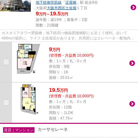
地下鉄御堂筋線
「
淀屋橋
」駅 徒歩9分
大阪府
大阪市西区
土佐堀
１丁目
9
19.5
万円～
万円
築年数：築19年 ｜募集中：
2室
階数：21階建
カスタリアタワー肥後橋：地下鉄四つ橋線肥後橋駅にも近くて便利。歩いて
488mの場所に、ライフ 土佐堀店があります。共用部にはエレベータ・敷地内ご
み置き場などが揃っております。こ...
9
万
円
(管理費・共益費 10,000円)
敷：1ヶ月｜礼：0ヶ月
所在階：9階
間取り：1K
面積：25.01㎡
19.5
万
円
(管理費・共益費 10,000円)
敷：1ヶ月｜礼：0ヶ月
所在階：12階
間取り：1LDK
面積：47.79㎡
カーサセレーネ
賃貸｜マンション