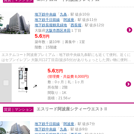
地下鉄中央線
「
九条
」駅 徒歩10分
地下鉄千日前線
「
阿波座
」駅 徒歩11分
地下鉄長堀鶴見緑地
「
西長堀
」駅 徒歩12分
大阪府
大阪市西区
本田
１丁目
5.6
万円
築年数：築10年 ｜募集中：
1室
階数：15階建
エステムコート阿波座プレミアム：地下鉄中央線九条駅にも近くて便利。近くに
はセブンイレブン 大阪川口2丁目店(徒歩5分)がありちょっとした買い物に便利で
す。共用部には敷地内ごみ置...
5.6
万
円
(管理費・共益費 8,000円)
敷：0ヶ月｜礼：1ヶ月
所在階：2階
間取り：1K
面積：21.56㎡
エスリード阿波座シティーウエストⅡ
賃貸｜マンション
地下鉄千日前線
「
阿波座
」駅 徒歩7分
地下鉄中央線
「
九条
」駅 徒歩9分