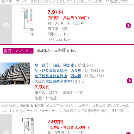
置き場・エレベータなどが備わっておりとても充実しています。14階建ての物件
です。徒歩7分に駅のある、ニ...
7.9
万
円
(管理費・共益費 8,000円)
敷：0ヶ月｜礼：1ヶ月
所在階：4階
間取り：1DK
面積：22.16㎡
SERENiTE本町reflet
賃貸｜マンション
地下鉄千日前線
「
阿波座
」駅 徒歩4分
地下鉄長堀鶴見緑地
「
西長堀
」駅 徒歩11分
地下鉄長堀鶴見緑地
「
西大橋
」駅 徒歩16分
大阪府
大阪市西区
西本町
３丁目
7.9
万円
築年数：築7年 ｜募集中：
1室
階数：15階建
新着情報：SERENiTE本町refletの空室情報ならコチラ。日用品やDIYの買い物に
もおすすめなホームセンターコーナン西本町店まで徒歩6分の場所。共用部には
敷地内ごみ置き場・エレベータ...
7.9
万
円
(管理費・共益費 8,500円)
敷：0万円｜礼：1ヶ月