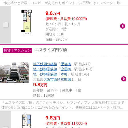
で徒歩5分と近場にコンビニがあるのもポイント。共用部にはエレベータ・敷地
内ごみ置き場などが揃ってお...
9.6
万
円
(管理費・共益費 10,000円)
敷：0ヶ月｜礼：1ヶ月
所在階：12階
間取り：1K
面積：29.06㎡
エスライズ四ツ橋
賃貸｜マンション
地下鉄四つ橋線
「
肥後橋
」駅 徒歩4分
地下鉄御堂筋線
「
淀屋橋
」駅 徒歩10分
地下鉄御堂筋線
「
本町
」駅 徒歩14分
大阪府
大阪市西区
京町堀
１丁目
9.8
万円
築年数：築19年 ｜募集中：
1室
階数：13階建
「エスライズ四ツ橋」のここがイチオシ。セブンイレブン 大阪瓦町4丁目店まで
徒歩6分と近場にコンビニがあるのもポイント。共用部にはエレベータ・敷地内
ごみ置き場など様々な設備やサ...
9.8
万
円
(管理費・共益費 11,000円)