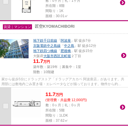
敷：0ヶ月｜礼：1ヶ月
所在階：8階
間取り：1K
面積：30.01㎡
匠空KYOMACHIBORI
賃貸｜マンション
地下鉄千日前線
「
阿波座
」駅 徒歩7分
京阪電鉄中之島線
「
中之島
」駅 徒歩12分
地下鉄四つ橋線
「
肥後橋
」駅 徒歩15分
大阪府
大阪市西区
京町堀
２丁目
11.7
万円
築年数：築19年 ｜募集中：
1室
階数：10階建
家から徒歩5分にドラッグストア「ドラッグアカカベ 阿波座店」があります。共
用部には敷地内ごみ置き場・エレベータなどが揃っております。物件から約
300mで駐車場に行けます。風通し...
11.7
万
円
(管理費・共益費 12,000円)
敷：0ヶ月｜礼：0ヶ月
所在階：5階
間取り：1LDK
面積：37.62㎡