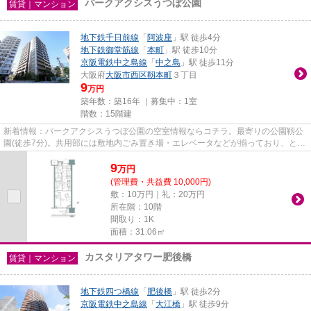
パークアクシスうつぼ公園
賃貸｜マンション
地下鉄千日前線
「
阿波座
」駅 徒歩4分
地下鉄御堂筋線
「
本町
」駅 徒歩10分
京阪電鉄中之島線
「
中之島
」駅 徒歩11分
大阪府
大阪市西区
靱本町
３丁目
9
万円
築年数：築16年 ｜募集中：
1室
階数：15階建
新着情報：パークアクシスうつぼ公園の空室情報ならコチラ。最寄りの公園靱公
園(徒歩7分)。共用部には敷地内ごみ置き場・エレベータなどが揃っており、とて
も充実しています。こちらの...
9
万
円
(管理費・共益費 10,000円)
敷：10万円｜礼：20万円
所在階：10階
間取り：1K
面積：31.06㎡
カスタリアタワー肥後橋
賃貸｜マンション
地下鉄四つ橋線
「
肥後橋
」駅 徒歩2分
京阪電鉄中之島線
「
大江橋
」駅 徒歩9分