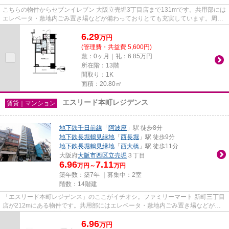
こちらの物件からセブンイレブン 大阪立売堀3丁目店まで131mです。共用部には
エレベータ・敷地内ごみ置き場などが備わっておりとても充実しています。周辺
に駅が二つあり、交通の利便...
6.29
万
円
(管理費・共益費 5,600円)
敷：0ヶ月｜礼：6.85万円
所在階：13階
間取り：1K
面積：20.80㎡
エスリード本町レジデンス
賃貸｜マンション
地下鉄千日前線
「
阿波座
」駅 徒歩8分
地下鉄長堀鶴見緑地
「
西長堀
」駅 徒歩9分
地下鉄長堀鶴見緑地
「
西大橋
」駅 徒歩11分
大阪府
大阪市西区
立売堀
３丁目
6.96
7.11
万円～
万円
築年数：築7年 ｜募集中：
2室
階数：14階建
「エスリード本町レジデンス」のここがイチオシ。ファミリーマート 新町三丁目
店が212mにある物件です。共用部にはエレベータ・敷地内ごみ置き場などが揃
っており、とても充実していま...
6.96
万
円