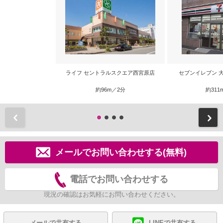
ライフ セントラルスクエア西宮原店
セブンイレブン 
約96m／2分
約311
前
メールでお問い合わせする(無料)
電話でお問い合わせする
現況の確認はお気軽にお問い合わせください。
メールで共有する
LINEで共有する