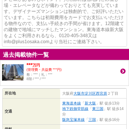
場・エレベータなどが備わっておりとても充実していま
す。デザイナーズマンションは独創的で、ご好評いただい
ています。こちらは初期費用をカードでお支払いいただけ
る物件なので、支払い手続きの手間が省けます。12階建て
の建物で地域にマッチしたマンション。東海道本線新大阪
をよくご利用されるなら、0120-405-348又は
info@plus1osaka.comより当社にご連絡下さい。
過去掲載物件一覧
***
万円
(管理費・共益費 ***円)
敷：***｜礼：***
8階 / *** / ***
所在地
大阪府
大阪市淀川区
西宮原
２丁目
東海道本線
「
新大阪
」駅 徒歩13分
地下鉄御堂筋線
「
東三国
」駅 徒歩14
交通
分
阪急宝塚本線
「
三国
」駅 徒歩16分