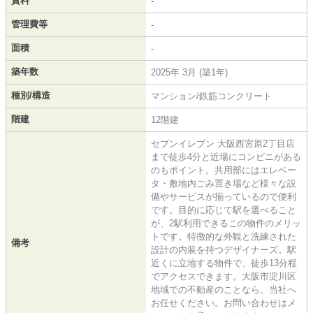
賃料
-
管理費等
-
面積
-
築年数
2025年 3月 (築1年)
種別/構造
マンション/鉄筋コンクリート
階建
12階建
セブンイレブン 大阪西宮原2丁目店
まで徒歩4分と近場にコンビニがある
のもポイント。共用部にはエレベー
タ・敷地内ごみ置き場など様々な設
備やサービスが揃っているので便利
です。目的に応じて駅を選べること
が、2駅利用できるこの物件のメリッ
トです。特徴的な外観と洗練された
備考
設計の内装を持つデザイナーズ。駅
近くに立地する物件で、徒歩13分程
でアクセスできます。大阪市淀川区
地域での不動産のことなら、当社へ
お任せください。お問い合わせはメ