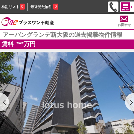
0
0
検討リスト
最近見た物件
お問合せ
アーバングランデ新大阪の過去掲載物件情報
賃料
***
万円