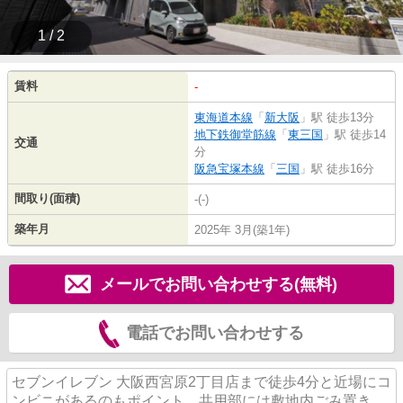
1 / 2
賃料
-
東海道本線
「
新大阪
」駅 徒歩13分
地下鉄御堂筋線
「
東三国
」駅 徒歩14
交通
分
阪急宝塚本線
「
三国
」駅 徒歩16分
間取り(面積)
-(-)
築年月
2025年 3月(築1年)
メールでお問い合わせする(無料)
電話でお問い合わせする
セブンイレブン 大阪西宮原2丁目店まで徒歩4分と近場にコ
ンビニがあるのもポイント。共用部には敷地内ごみ置き