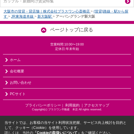
カップル・新婚向け賃貸特集
大阪市の賃貸・貸店舗｜株式会社プラスワン心斎橋店
>
(賃貸)路線・駅から探
す
>
JR東海道本線
>
新大阪駅
>
アーバングランデ新大阪
ページトップに戻る
営業時間:10:00〜19:00
定休日:年末年始
ホーム
会社概要
お問い合わせ
PCサイト
プライバシーポリシー
利用規約
｜アクセスマップ
｜
Copyright(c) プラスワン不動産 本店 All rights reserved.
当サイトでは、お客様の当サイト利用状況把握、サービス向上検討を目的と
して、クッキー（Cookie）を使用しています。
詳しくは、当社の
「Cookieの取扱いについて」
をご確認ください。