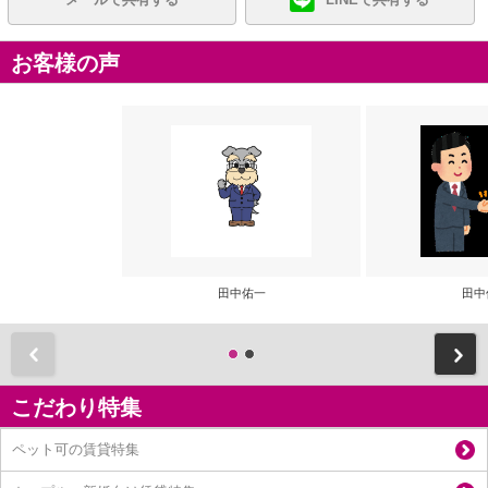
お客様の声
田中佑一
田中
前
こだわり特集
ペット可の賃貸特集