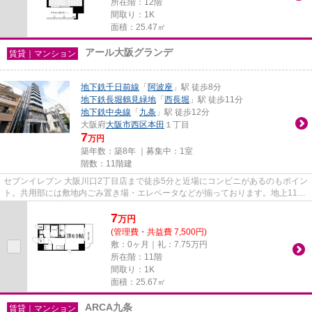
所在階：12階
間取り：1K
面積：25.47㎡
アール大阪グランデ
賃貸｜マンション
地下鉄千日前線
「
阿波座
」駅 徒歩8分
地下鉄長堀鶴見緑地
「
西長堀
」駅 徒歩11分
地下鉄中央線
「
九条
」駅 徒歩12分
大阪府
大阪市西区
本田
１丁目
7
万円
築年数：築8年 ｜募集中：
1室
階数：11階建
セブンイレブン 大阪川口2丁目店まで徒歩5分と近場にコンビニがあるのもポイン
ト。共用部には敷地内ごみ置き場・エレベータなどが揃っております。地上11階
建てで景色も良く、多数のお...
7
万
円
(管理費・共益費 7,500円)
敷：0ヶ月｜礼：7.75万円
所在階：11階
間取り：1K
面積：25.67㎡
ARCA九条
賃貸｜マンション