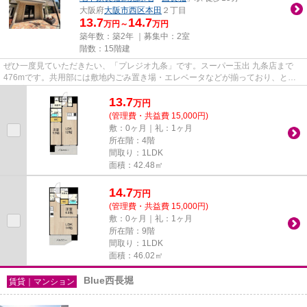
大阪府
大阪市西区
本田
２丁目
13.7
14.7
万円～
万円
築年数：築2年 ｜募集中：
2室
階数：15階建
ぜひ一度見ていただきたい、「プレジオ九条」です。スーパー玉出 九条店まで
476mです。共用部には敷地内ごみ置き場・エレベータなどが揃っており、とて
も充実しています。陽が当たる物...
13.7
万
円
(管理費・共益費 15,000円)
敷：0ヶ月｜礼：1ヶ月
所在階：4階
間取り：1LDK
面積：42.48㎡
14.7
万
円
(管理費・共益費 15,000円)
敷：0ヶ月｜礼：1ヶ月
所在階：9階
間取り：1LDK
面積：46.02㎡
Blue西長堀
賃貸｜マンション