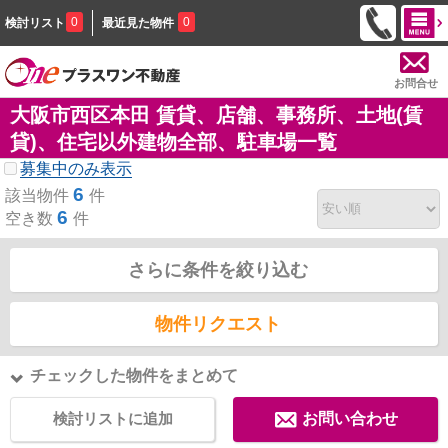
0
0
検討リスト
最近見た物件
お問合せ
大阪市西区本田 賃貸、店舗、事務所、土地(賃
貸)、住宅以外建物全部、駐車場一覧
募集中のみ表示
6
該当物件
件
6
空き数
件
さらに条件を絞り込む
物件リクエスト
チェックした物件をまとめて
検討リストに追加
お問い合わせ