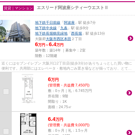
エスリード阿波座シティーウエストⅡ
賃貸｜マンション
地下鉄千日前線
「
阿波座
」駅 徒歩7分
地下鉄中央線
「
九条
」駅 徒歩9分
地下鉄長堀鶴見緑地
「
西長堀
」駅 徒歩13分
大阪府
大阪市西区
本田
２丁目
6
6.4
万円～
万円
築年数：築14年 ｜募集中：
2室
階数：12階建
近くにはセブンイレブン 大阪川口2丁目店(徒歩3分)がありちょっとした買い物に
便利です。共用部にはエレベータ・敷地内ごみ置き場などが揃っており、とても
充実しています。こちらは初...
6
万
円
(管理費・共益費 7,450円)
敷：0ヶ月｜礼：6.745万円
所在階：9階
間取り：1K
面積：24.75㎡
6.4
万
円
(管理費・共益費 9,000円)
敷：0ヶ月｜礼：1.5ヶ月