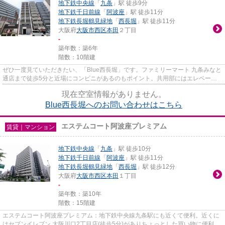
地下鉄中央線
「
九条
」駅 徒歩9分
地下鉄千日前線
「
阿波座
」駅 徒歩11分
地下鉄長堀鶴見緑地
「
西長堀
」駅 徒歩11分
大阪府
大阪市西区
本田
２丁目
-
築年数：築6年
階数：10階建
ぜひ一度見ていただきたい、「Blue西長堀」です。ファミリーマート 九条みなと
通店まで徒歩5分と近場にコンビニがあるのもポイント。共用部にはエレベー
タ・敷地内ごみ置き場などが備...
現在空室情報がありません。
Blue西長堀へのお問い合わせはこちら
エステムコート阿波座プレミアム
賃貸｜マンション
地下鉄中央線
「
九条
」駅 徒歩10分
地下鉄千日前線
「
阿波座
」駅 徒歩11分
地下鉄長堀鶴見緑地
「
西長堀
」駅 徒歩12分
大阪府
大阪市西区
本田
１丁目
-
築年数：築10年
階数：15階建
エステムコート阿波座プレミアム：地下鉄中央線九条駅にも近くて便利。近くに
はセブンイレブン 大阪川口2丁目店(徒歩5分)がありちょっとした買い物に便利で