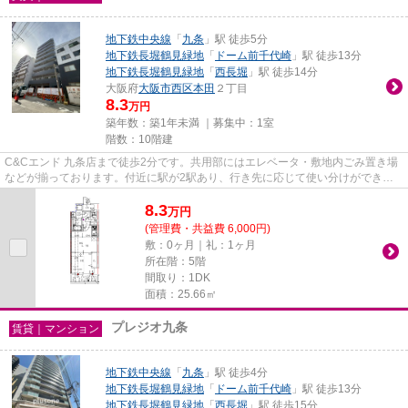
地下鉄中央線
「
九条
」駅 徒歩5分
地下鉄長堀鶴見緑地
「
ドーム前千代崎
」駅 徒歩13分
地下鉄長堀鶴見緑地
「
西長堀
」駅 徒歩14分
大阪府
大阪市西区
本田
２丁目
8.3
万円
築年数：築1年未満 ｜募集中：
1室
階数：10階建
C&Cエンド 九条店まで徒歩2分です。共用部にはエレベータ・敷地内ごみ置き場
などが揃っております。付近に駅が2駅あり、行き先に応じて使い分けができま
す。10階建ての物件です。...
8.3
万
円
(管理費・共益費 6,000円)
敷：0ヶ月｜礼：1ヶ月
所在階：5階
間取り：1DK
面積：25.66㎡
プレジオ九条
賃貸｜マンション
地下鉄中央線
「
九条
」駅 徒歩4分
地下鉄長堀鶴見緑地
「
ドーム前千代崎
」駅 徒歩13分
地下鉄長堀鶴見緑地
「
西長堀
」駅 徒歩15分