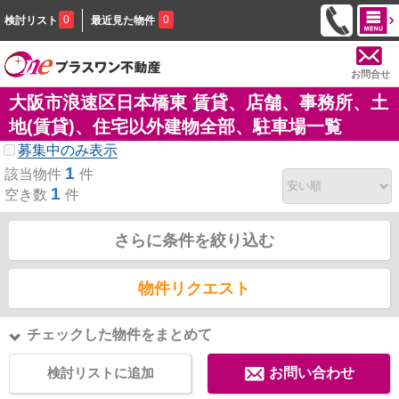
0
0
検討リスト
最近見た物件
お問合せ
大阪市浪速区日本橋東 賃貸、店舗、事務所、土
地(賃貸)、住宅以外建物全部、駐車場一覧
募集中のみ表示
1
該当物件
件
1
空き数
件
さらに条件を絞り込む
物件リクエスト
チェックした物件をまとめて
検討リストに追加
お問い合わせ