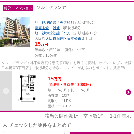
ソル グランデ
賃貸｜マンション
地下鉄堺筋線
「
恵美須町
」駅 徒歩6分
南海本線
「
難波
」駅 徒歩8分
地下鉄御堂筋線
「
なんば
」駅 徒歩12分
大阪府
大阪市浪速区
日本橋東
２丁目
15
万円
築年数：築11年 ｜募集中：
1室
階数：10階建
ソル グランデ：地下鉄堺筋線恵美須町駅にも近くて便利。セブンイレブン 大阪
日本橋東3丁目店まで徒歩5分と近場にコンビニがあるのもポイント。共用部には
エレベータ・敷地内ごみ置き...
15
万
円
(管理費・共益費 10,000円)
敷：1.5ヶ月｜礼：1.5ヶ月
所在階：10階
間取り：1LDK
面積：55.81㎡
該当公開件数
1
件 空き数
1
件
1-1
件表示
チェックした物件をまとめて