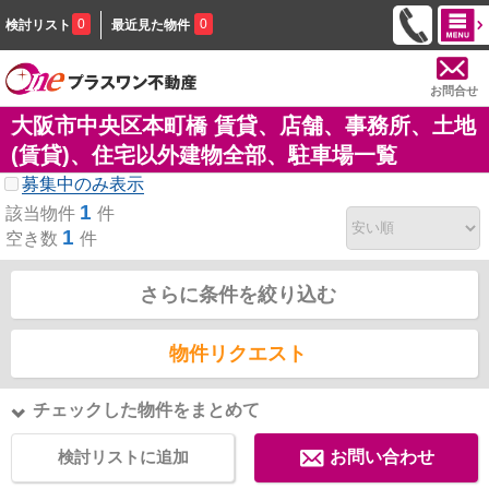
0
0
検討リスト
最近見た物件
お問合せ
大阪市中央区本町橋 賃貸、店舗、事務所、土地
(賃貸)、住宅以外建物全部、駐車場一覧
募集中のみ表示
1
該当物件
件
1
空き数
件
さらに条件を絞り込む
物件リクエスト
チェックした物件をまとめて
検討リストに追加
お問い合わせ