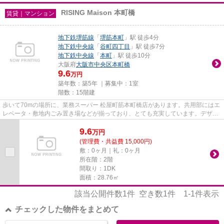
RISING Maison 本町橋
賃貸｜マンション
地下鉄堺筋線
「
堺筋本町
」駅 徒歩4分
地下鉄中央線
「
谷町四丁目
」駅 徒歩7分
地下鉄中央線
「
本町
」駅 徒歩10分
大阪府
大阪市中央区
本町橋
9.6
万円
築年数：築5年 ｜募集中：
1室
階数：15階建
歩いて70mの場所に、業務スーパー 松屋町筋本町橋店があります。共用部にはエ
レベータ・敷地内ごみ置き場などが揃っており、とても充実しています。デザイ
ナーズ物件は独創的で、ご好...
9.6
万
円
(管理費・共益費 15,000円)
敷：0ヶ月｜礼：0ヶ月
所在階：2階
間取り：1DK
面積：28.76㎡
該当公開件数
1
件 空き数
1
件
1-1
件表示
チェックした物件をまとめて