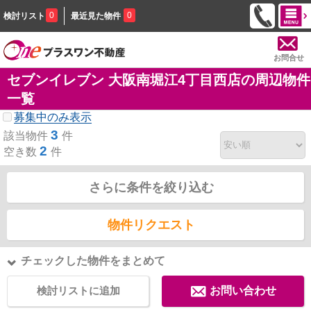
0
0
検討リスト
最近見た物件
お問合せ
セブンイレブン 大阪南堀江4丁目西店の周辺物件
一覧
募集中のみ表示
3
該当物件
件
2
空き数
件
さらに条件を絞り込む
物件リクエスト
チェックした物件をまとめて
検討リストに追加
お問い合わせ