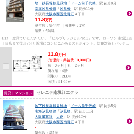
地下鉄長堀鶴見緑地
「
ドーム前千代崎
」駅 徒歩9分
南海汐見橋線
「
汐見橋
」駅 徒歩11分
大阪府
大阪市西区
北堀江
４丁目
11.8
万円
築年数：築44年 ｜募集中：
1室
階数：6階建
ぜひ一度見ていただきたい、「ヒルブリッジヒルNo.1」です。ローソン 南堀江四
丁目店まで徒歩7分と近場にコンビニがあるのもポイント。防犯対策もバッチリ
なマンションタイプの物件で...
11.8
万
円
(管理費・共益費 10,000円)
敷：0ヶ月｜礼：2ヶ月
所在階：4階
間取り：2LDK
面積：51.65㎡
セレニテ南堀江エクラ
賃貸｜マンション
地下鉄長堀鶴見緑地
「
ドーム前千代崎
」駅 徒歩5分
南海汐見橋線
「
汐見橋
」駅 徒歩11分
大阪環状線
「
大正
」駅 徒歩12分
大阪府
大阪市西区
南堀江
４丁目
-
築年数：築1年