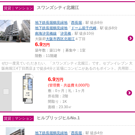
スワンズシティ北堀江
賃貸｜マンション
地下鉄長堀鶴見緑地
「
西長堀
」駅 徒歩8分
地下鉄長堀鶴見緑地
「
ドーム前千代崎
」駅 徒歩8分
南海汐見橋線
「
汐見橋
」駅 徒歩10分
大阪府
大阪市西区
北堀江
４丁目
6.9
万円
築年数：築11年 ｜募集中：
1室
階数：11階建
ぜひ一度見ていただきたい、「スワンズシティ北堀江」です。セブンイレブン 大
阪南堀江4丁目西店まで徒歩4分と近場にコンビニがあるのもポイント。共用部に
はエレベータ・敷地内ごみ置...
6.9
万
円
(管理費・共益費 8,000円)
敷：0ヶ月｜礼：1ヶ月
所在階：2階
間取り：1K
面積：23.30㎡
ヒルブリッジヒルNo.1
賃貸｜マンション
地下鉄長堀鶴見緑地
「
西長堀
」駅 徒歩4分