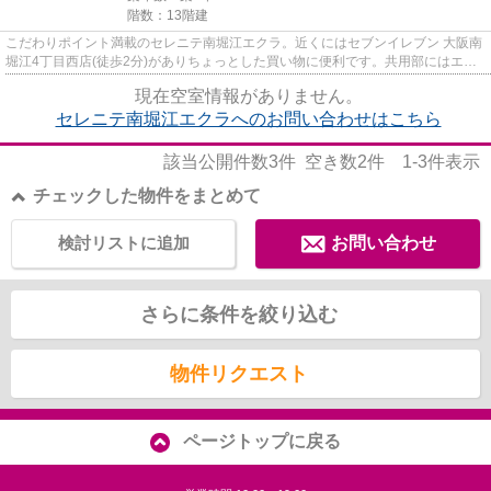
階数：13階建
こだわりポイント満載のセレニテ南堀江エクラ。近くにはセブンイレブン 大阪南
堀江4丁目西店(徒歩2分)がありちょっとした買い物に便利です。共用部にはエレ
ベータ・敷地内ごみ置き場な...
現在空室情報がありません。
セレニテ南堀江エクラへのお問い合わせはこちら
該当公開件数
3
件 空き数
2
件
1-3
件表示
チェックした物件をまとめて
検討リストに追加
お問い合わせ
さらに条件を絞り込む
物件リクエスト
ページトップに戻る