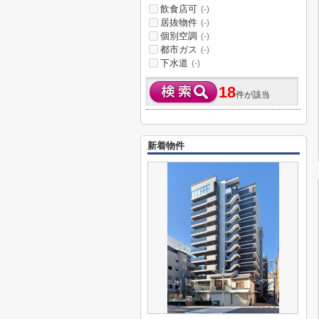
飲食店可
(-)
居抜物件
(-)
個別空調
(-)
都市ガス
(-)
下水道
(-)
18
件が該当
新着物件