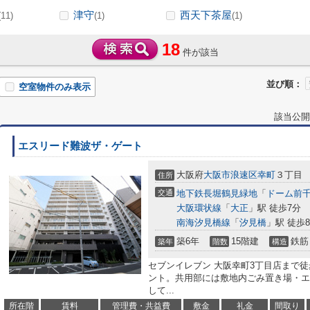
津守
西天下茶屋
(11)
(1)
(1)
18
件が該当
並び順：
空室物件のみ表示
該当公開
エスリード難波ザ・ゲート
大阪府
大阪市浪速区
幸町
３丁目
住所
交通
地下鉄長堀鶴見緑地
「
ドーム前
大阪環状線
「
大正
」駅 徒歩7分
南海汐見橋線
「
汐見橋
」駅 徒歩
築6年
15階建
鉄筋
築年
階数
構造
セブンイレブン 大阪幸町3丁目店まで
ント。共用部には敷地内ごみ置き場・エ
して...
所在階
賃料
管理費・共益費
敷金
礼金
間取り