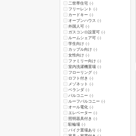
二世帯住宅
(-)
フリーレント
(-)
カードキー
(-)
オープンハウス
(-)
外国人可
(-)
ガスコンロ設置可
(-)
ルームシェア可
(-)
学生向け
(-)
カップル向け
(-)
女性向け
(-)
ファミリー向け
(-)
室内洗濯機置場
(-)
フローリング
(-)
ロフト付き
(-)
メゾネット
(-)
ベランダ
(-)
バルコニー
(-)
ルーフバルコニー
(-)
オール電化
(-)
エレベーター
(-)
照明器具付き
(-)
駐輪場
(-)
バイク置場あり
(-)
家具・家電付き