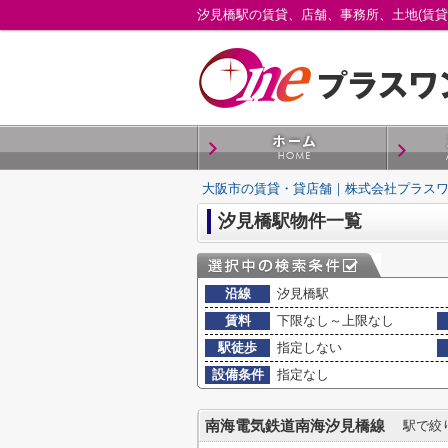
大阪市の賃貸・貸店舗｜株式会社プラス
汐見橋駅物件一覧
沿線
汐見橋駅
賃料
下限なし～上限なし
駅徒歩
指定しない
設備条件
指定なし
南海電気鉄道南海汐見橋線
駅で絞