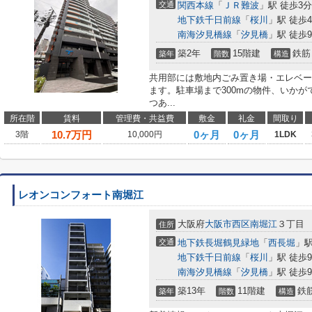
交通
関西本線
「
ＪＲ難波
」駅 徒歩3分
地下鉄千日前線
「
桜川
」駅 徒歩
南海汐見橋線
「
汐見橋
」駅 徒歩
築2年
15階建
鉄筋
築年
階数
構造
共用部には敷地内ごみ置き場・エレベー
ます。駐車場まで300mの物件、いかが
つあ...
所在階
賃料
管理費・共益費
敷金
礼金
間取り
10.7
万円
0ヶ月
0ヶ月
3階
10,000円
1LDK
レオンコンフォート南堀江
大阪府
大阪市西区
南堀江
３丁目
住所
交通
地下鉄長堀鶴見緑地
「
西長堀
」駅
地下鉄千日前線
「
桜川
」駅 徒歩
南海汐見橋線
「
汐見橋
」駅 徒歩
築13年
11階建
鉄
築年
階数
構造