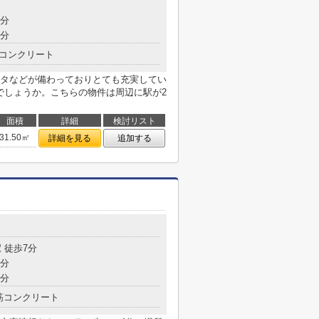
4分
9分
コンクリート
タなどが備わっておりとても充実してい
でしょうか。こちらの物件は周辺に駅が2
面積
詳細
検討リスト
31.50㎡
詳細を見る
追加する
 徒歩7分
9分
9分
筋コンクリート