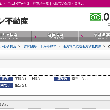
汐見橋駅の賃貸、店舗、事務所、土地(賃貸)、住宅以外建物全部、駐車場一覧｜大阪市の賃貸・貸店舗｜株式会社プラスワン心斎橋店
営
ワン心斎橋店
>
(賃貸)路線・駅から探す
>
南海電気鉄道南海汐見橋線
>
面積
下限なし～上限なし
築年数
指定しない
間取り
指定なし
り込む