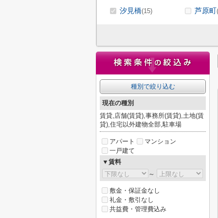
汐見橋
芦原町
(15)
種別で絞り込む
現在の種別
賃貸,店舗(賃貸),事務所(賃貸),土地(賃
貸),住宅以外建物全部,駐車場
アパート
マンション
一戸建て
▼賃料
～
敷金・保証金なし
礼金・敷引なし
共益費・管理費込み