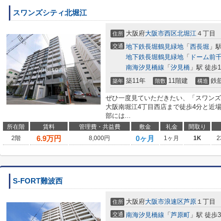
スワンズシティ北堀江
大阪府
大阪市西区
北堀江
４丁目
住所
交通
地下鉄長堀鶴見緑地
「
西長堀
」駅
地下鉄長堀鶴見緑地
「
ドーム前
南海汐見橋線
「
汐見橋
」駅 徒歩1
築11年
11階建
鉄
築年
階数
構造
ぜひ一度見ていただきたい、「スワンズ
大阪南堀江4丁目西店まで徒歩4分と近
部には...
所在階
賃料
管理費・共益費
敷金
礼金
間取り
6.9
万円
0ヶ月
2階
8,000円
1ヶ月
1K
2
S-FORT難波西
大阪府
大阪市浪速区
芦原
１丁目
住所
交通
南海汐見橋線
「
芦原町
」駅 徒歩