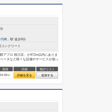
3分
千代崎
」駅 徒歩9分
筋コンクリート
アプロ 桜川店」が472m以内にありま
ベータなど様々な設備やサービスが揃っ
面積
詳細
検討リスト
34.99㎡
詳細を見る
追加する