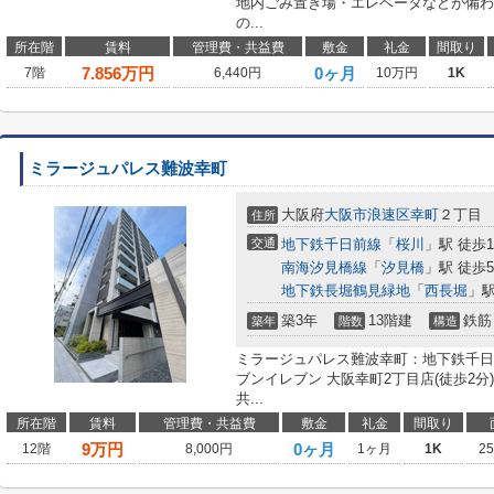
地内ごみ置き場・エレベータなどが備わ
の...
所在階
賃料
管理費・共益費
敷金
礼金
間取り
7.856
万円
0ヶ月
7階
6,440円
10万円
1K
ミラージュパレス難波幸町
大阪府
大阪市浪速区
幸町
２丁目
住所
交通
地下鉄千日前線
「
桜川
」駅 徒歩
南海汐見橋線
「
汐見橋
」駅 徒歩
地下鉄長堀鶴見緑地
「
西長堀
」駅
築3年
13階建
鉄筋
築年
階数
構造
ミラージュパレス難波幸町：地下鉄千日
ブンイレブン 大阪幸町2丁目店(徒歩2
共...
所在階
賃料
管理費・共益費
敷金
礼金
間取り
9
万円
0ヶ月
12階
8,000円
1ヶ月
1K
2