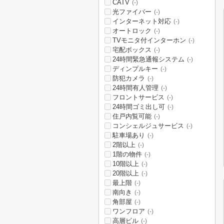
CATV
(-)
光ファイバー
(-)
インターネット対応
(-)
オートロック
(-)
TVモニタ付インターホン
(-)
宅配ボックス
(-)
24時間緊急通報システム
(-)
ディンプルキー
(-)
防犯カメラ
(-)
24時間有人管理
(-)
フロントサービス
(-)
24時間ゴミ出し可
(-)
住戸内覧可能
(-)
コンシェルジュサービス
(-)
駐車場あり
(-)
2階以上
(-)
1階の物件
(-)
10階以上
(-)
20階以上
(-)
最上階
(-)
南向き
(-)
角部屋
(-)
ワンフロア
(-)
高層ビル
(-)