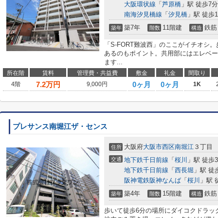
大阪環状線
「
芦原橋
」駅 徒歩7分
南海汐見橋線
「
汐見橋
」駅 徒歩1
築7年
11階建
鉄筋
築年
階数
構造
「S-FORT難波西」のここがイチオシ
あるのもポイント。共用部にはエレベー
ます...
所在階
賃料
管理費・共益費
敷金
礼金
間取り
7.2
万円
0ヶ月
0ヶ月
4階
9,000円
1K
プレサンス南堀江ザ・センス
大阪府
大阪市西区
南堀江
３丁目
住所
交通
地下鉄千日前線
「
桜川
」駅 徒歩
地下鉄千日前線
「
西長堀
」駅 徒
阪神電鉄阪神なんば
「
桜川
」駅 
築4年
15階建
鉄筋
築年
階数
構造
歩いて徒歩6分の場所にダイコクドラッ