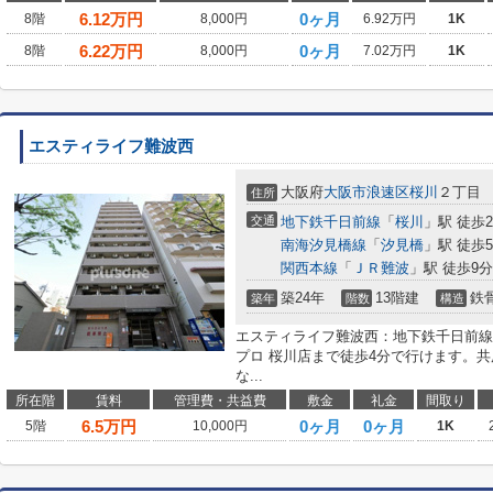
6.12
万円
0ヶ月
8階
8,000円
6.92万円
1K
6.22
万円
0ヶ月
8階
8,000円
7.02万円
1K
エスティライフ難波西
大阪府
大阪市浪速区
桜川
２丁目
住所
交通
地下鉄千日前線
「
桜川
」駅 徒歩
南海汐見橋線
「
汐見橋
」駅 徒歩
関西本線
「
ＪＲ難波
」駅 徒歩9分
築24年
13階建
鉄
築年
階数
構造
エスティライフ難波西：地下鉄千日前線
プロ 桜川店まで徒歩4分で行けます。
な...
所在階
賃料
管理費・共益費
敷金
礼金
間取り
6.5
万円
0ヶ月
0ヶ月
5階
10,000円
1K