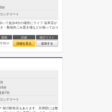
0分
コンクリート
。歩いて徒歩4分の場所にライフ 塩草店が
タ・敷地内ごみ置き場などが揃っており
面積
詳細
検討リスト
22.61㎡
詳細を見る
追加する
3分
歩5分
徒歩7分
コンクリート
グ 桜川駅前店もあります。共用部には敷