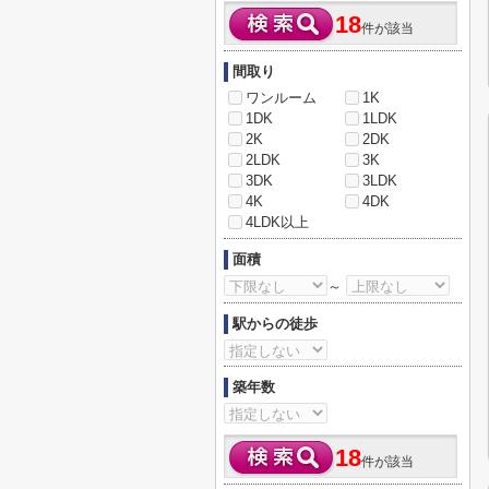
18
件が該当
間取り
ワンルーム
1K
1DK
1LDK
2K
2DK
2LDK
3K
3DK
3LDK
4K
4DK
4LDK以上
面積
～
駅からの徒歩
築年数
18
件が該当