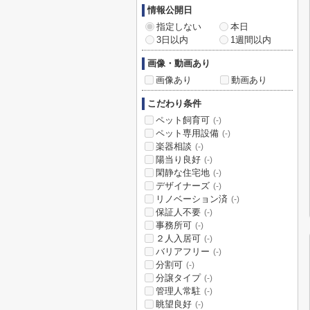
情報公開日
指定しない
本日
3日以内
1週間以内
画像・動画あり
画像あり
動画あり
こだわり条件
ペット飼育可
(-)
ペット専用設備
(-)
楽器相談
(-)
陽当り良好
(-)
閑静な住宅地
(-)
デザイナーズ
(-)
リノベーション済
(-)
保証人不要
(-)
事務所可
(-)
２人入居可
(-)
バリアフリー
(-)
分割可
(-)
分譲タイプ
(-)
管理人常駐
(-)
眺望良好
(-)