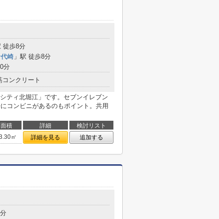
 徒歩8分
千代崎
」駅 徒歩8分
0分
筋コンクリート
シティ北堀江」です。セブンイレブン
場にコンビニがあるのもポイント。共用
面積
詳細
検討リスト
3.30㎡
詳細を見る
追加する
3分