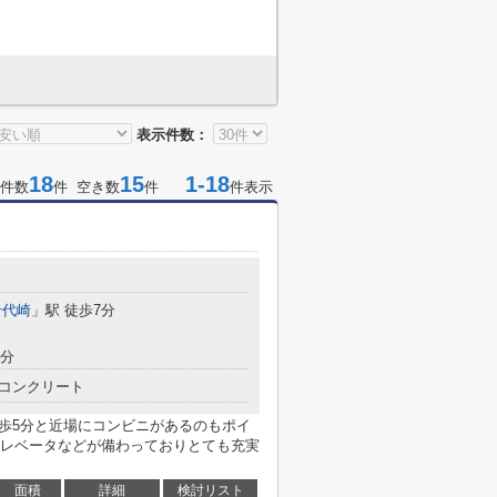
表示件数：
18
15
1-18
件数
件 空き数
件
件表示
千代崎
」駅 徒歩7分
8分
コンクリート
徒歩5分と近場にコンビニがあるのもポイ
レベータなどが備わっておりとても充実
面積
詳細
検討リスト