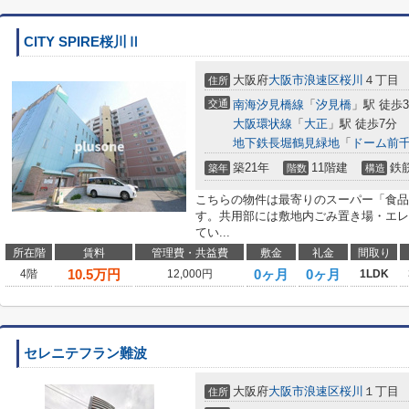
CITY SPIRE桜川Ⅱ
大阪府
大阪市浪速区
桜川
４丁目
住所
交通
南海汐見橋線
「
汐見橋
」駅 徒歩
大阪環状線
「
大正
」駅 徒歩7分
地下鉄長堀鶴見緑地
「
ドーム前
築21年
11階建
鉄
築年
階数
構造
こちらの物件は最寄りのスーパー「食品館
す。共用部には敷地内ごみ置き場・エレ
てい...
所在階
賃料
管理費・共益費
敷金
礼金
間取り
10.5
万円
0ヶ月
0ヶ月
4階
12,000円
1LDK
セレニテフラン難波
大阪府
大阪市浪速区
桜川
１丁目
住所