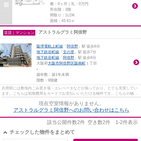
敷：0ヶ月｜礼：0万円
所在階：3階
間取り：1LDK
面積：45.61㎡
アストラルグラミ阿倍野
賃貸｜マンション
阪堺電軌上町線
「
阿倍野
」駅 徒歩6分
地下鉄谷町線
「
文の里
」駅 徒歩7分
地下鉄谷町線
「
阿倍野
」駅 徒歩8分
大阪府
大阪市阿倍野区
阪南町
１丁目
-
築年数：築1年未満
階数：9階建
共用部には敷地内ごみ置き場・エレベータなどが揃っており、とても充実してい
ます。こちらは初期費用をカードでお支払いいただける物件です。こちらの物件
はマンションです。物件の周...
現在空室情報がありません。
アストラルグラミ阿倍野へのお問い合わせはこちら
該当公開件数
2
件 空き数
2
件
1-2
件表示
チェックした物件をまとめて