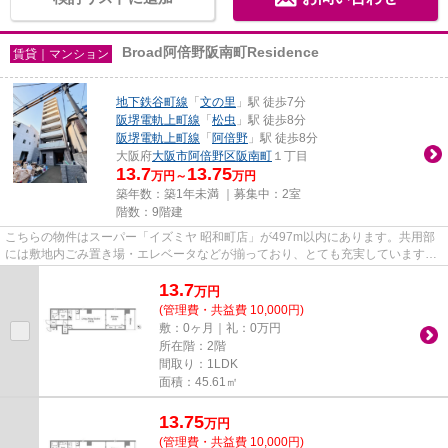
Broad阿倍野阪南町Residence
賃貸｜マンション
地下鉄谷町線
「
文の里
」駅 徒歩7分
阪堺電軌上町線
「
松虫
」駅 徒歩8分
阪堺電軌上町線
「
阿倍野
」駅 徒歩8分
大阪府
大阪市阿倍野区
阪南町
１丁目
13.7
13.75
万円～
万円
築年数：築1年未満 ｜募集中：
2室
階数：9階建
こちらの物件はスーパー「イズミヤ 昭和町店」が497m以内にあります。共用部
には敷地内ごみ置き場・エレベータなどが揃っており、とても充実しています。
初期費用をカードでお支払いい...
13.7
万
円
(管理費・共益費 10,000円)
敷：0ヶ月｜礼：0万円
所在階：2階
間取り：1LDK
面積：45.61㎡
13.75
万
円
(管理費・共益費 10,000円)