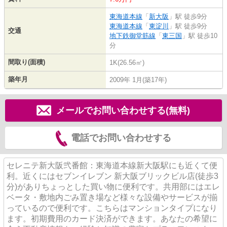
東海道本線
「
新大阪
」駅 徒歩9分
東海道本線
「
東淀川
」駅 徒歩9分
交通
地下鉄御堂筋線
「
東三国
」駅 徒歩10
分
間取り(面積)
1K(26.56㎡)
築年月
2009年 1月(築17年)
メールでお問い合わせする(無料)
電話でお問い合わせする
セレニテ新大阪弐番館：東海道本線新大阪駅にも近くて便
利。近くにはセブンイレブン 新大阪ブリックビル店(徒歩3
分)がありちょっとした買い物に便利です。共用部にはエレ
ベータ・敷地内ごみ置き場など様々な設備やサービスが揃
っているので便利です。こちらはマンションタイプになり
ます。初期費用のカード決済ができます。あなたの希望に