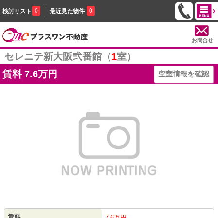
0
0
検討リスト
最近見た物件
お問合せ
セレニテ新大阪弐番館（
1
室）
賃料
7.6万円
空室情報を確認
賃料
7.6万円