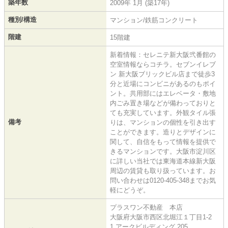
築年数
2009年 1月 (築17年)
種別/構造
マンション/鉄筋コンクリート
階建
15階建
新着情報：セレニテ新大阪弐番館の
空室情報ならコチラ。セブンイレブ
ン 新大阪ブリックビル店まで徒歩3
分と近場にコンビニがあるのもポイ
ント。共用部にはエレベータ・敷地
内ごみ置き場などが備わっておりと
ても充実しています。外観タイル張
備考
りは、マンションの個性を引き出す
ことができます。造りとデザインに
関して、自信をもって情報を提供で
きるマンションです。大阪市淀川区
に詳しい当社では東海道本線新大阪
周辺の賃貸も取り扱っています。お
問い合わせは0120-405-348までお気
軽にどうぞ。
プラスワン不動産 本店
大阪府大阪市西区北堀江１丁目1-2
1 アークビルディング 205