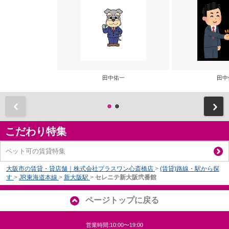
田中佑一
田中
前
こだわり特集
ペット可の賃貸特集
大阪市の賃貸・貸店舗｜株式会社プラスワン心斎橋店
>
(賃貸)路線・駅から探
す
>
JR東海道本線
>
新大阪駅
>
セレニテ新大阪弐番館
ページトップに戻る
営業時間:10:00〜19:00