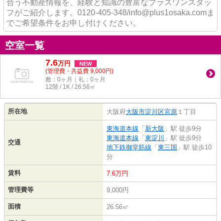
合う不動産情報を、経験と知識の豊富なプラスワンスタッ
フがご紹介します。0120-405-348/info@plus1osaka.comま
でご希望条件をお申し付けください。
空室一覧
7.6
万
円
NEW
(管理費・共益費 9,000円)
敷：0ヶ月｜礼：0ヶ月
12階 / 1K / 26.56㎡
所在地
大阪府
大阪市淀川区
宮原
１丁目
東海道本線
「
新大阪
」駅 徒歩9分
東海道本線
「
東淀川
」駅 徒歩9分
交通
地下鉄御堂筋線
「
東三国
」駅 徒歩10
分
賃料
7.6万円
管理費等
9,000円
面積
26.56㎡