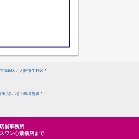
市福島区
/
大阪市生野区
/
谷町線
/
地下鉄堺筋線
/
店舗事務所
スワン心斎橋店まで