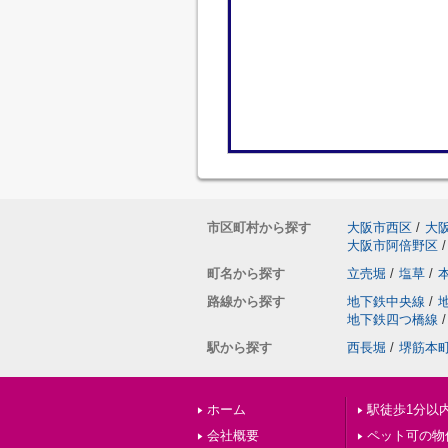
市区町村から探す
大阪市西区
/
大
大阪市阿倍野区
/
町名から探す
立売堀
/
塩草
/
路線から探す
地下鉄中央線
/
地下鉄四つ橋線
/
駅から探す
西長堀
/
堺筋本
ホーム
駅徒歩1分以
会社概要
ペット可の物