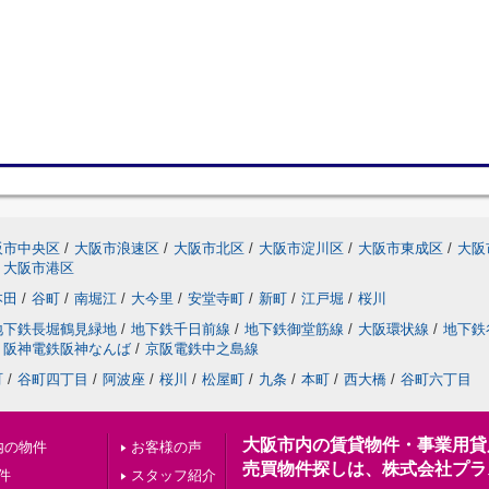
阪市中央区
/
大阪市浪速区
/
大阪市北区
/
大阪市淀川区
/
大阪市東成区
/
大阪
大阪市港区
本田
/
谷町
/
南堀江
/
大今里
/
安堂寺町
/
新町
/
江戸堀
/
桜川
地下鉄長堀鶴見緑地
/
地下鉄千日前線
/
地下鉄御堂筋線
/
大阪環状線
/
地下鉄
阪神電鉄阪神なんば
/
京阪電鉄中之島線
町
/
谷町四丁目
/
阿波座
/
桜川
/
松屋町
/
九条
/
本町
/
西大橋
/
谷町六丁目
大阪市内の賃貸物件・事業用貸
内の物件
お客様の声
売買物件探しは、株式会社プラ
件
スタッフ紹介