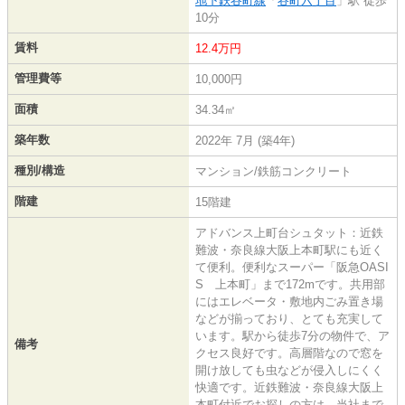
地下鉄谷町線
「
谷町六丁目
」駅 徒歩
10分
賃料
12.4万円
管理費等
10,000円
面積
34.34㎡
築年数
2022年 7月 (築4年)
種別/構造
マンション/鉄筋コンクリート
階建
15階建
アドバンス上町台シュタット：近鉄
難波・奈良線大阪上本町駅にも近く
て便利。便利なスーパー「阪急OASI
S 上本町」まで172mです。共用部
にはエレベータ・敷地内ごみ置き場
などが揃っており、とても充実して
います。駅から徒歩7分の物件で、ア
備考
クセス良好です。高層階なので窓を
開け放しても虫などが侵入しにくく
快適です。近鉄難波・奈良線大阪上
本町付近でお探しの方は、当社まで