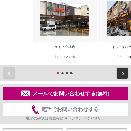
ライフ 空堀店
ドン・キホー
約921m／12分
約1102
前
メールでお問い合わせする(無料)
電話でお問い合わせする
現況の確認はお気軽にお問い合わせください。