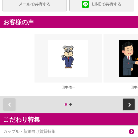
メールで共有する
LINEで共有する
お客様の声
田中佑一
田中
前
こだわり特集
カップル・新婚向け賃貸特集