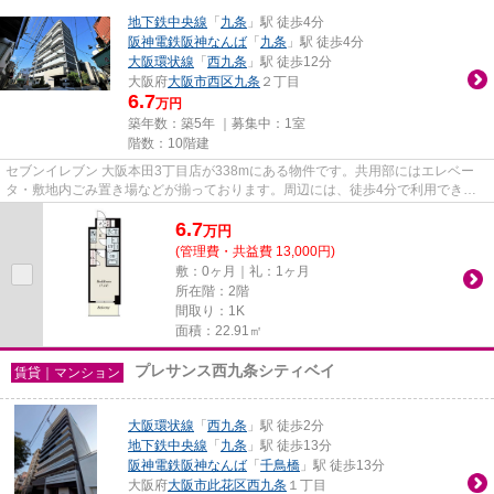
地下鉄中央線
「
九条
」駅 徒歩4分
阪神電鉄阪神なんば
「
九条
」駅 徒歩4分
大阪環状線
「
西九条
」駅 徒歩12分
大阪府
大阪市西区
九条
２丁目
6.7
万円
築年数：築5年 ｜募集中：
1室
階数：10階建
セブンイレブン 大阪本田3丁目店が338mにある物件です。共用部にはエレベー
タ・敷地内ごみ置き場などが揃っております。周辺には、徒歩4分で利用できる
駅があります。こちらの物件はマ...
6.7
万
円
(管理費・共益費 13,000円)
敷：0ヶ月｜礼：1ヶ月
所在階：2階
間取り：1K
面積：22.91㎡
プレサンス西九条シティベイ
賃貸｜マンション
大阪環状線
「
西九条
」駅 徒歩2分
地下鉄中央線
「
九条
」駅 徒歩13分
阪神電鉄阪神なんば
「
千鳥橋
」駅 徒歩13分
大阪府
大阪市此花区
西九条
１丁目