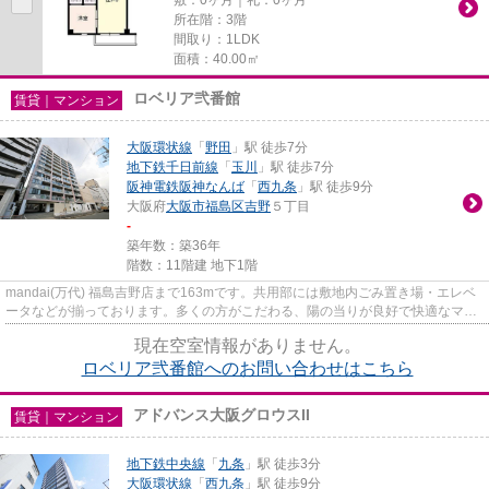
所在階：3階
間取り：1LDK
面積：40.00㎡
ロベリア弐番館
賃貸｜マンション
大阪環状線
「
野田
」駅 徒歩7分
地下鉄千日前線
「
玉川
」駅 徒歩7分
阪神電鉄阪神なんば
「
西九条
」駅 徒歩9分
大阪府
大阪市福島区
吉野
５丁目
-
築年数：築36年
階数：11階建 地下1階
mandai(万代) 福島吉野店まで163mです。共用部には敷地内ごみ置き場・エレベ
ータなどが揃っております。多くの方がこだわる、陽の当りが良好で快適なマン
ションです。様々な場所へのア...
現在空室情報がありません。
ロベリア弐番館へのお問い合わせはこちら
アドバンス大阪グロウスII
賃貸｜マンション
地下鉄中央線
「
九条
」駅 徒歩3分
大阪環状線
「
西九条
」駅 徒歩9分