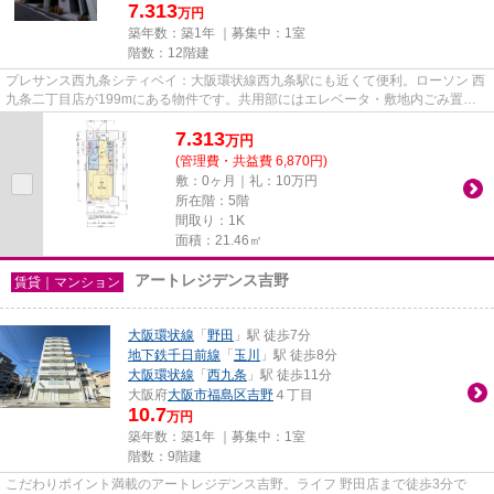
7.313
万円
築年数：築1年 ｜募集中：
1室
階数：12階建
プレサンス西九条シティベイ：大阪環状線西九条駅にも近くて便利。ローソン 西
九条二丁目店が199mにある物件です。共用部にはエレベータ・敷地内ごみ置き
場などが備わっておりとても充...
7.313
万
円
(管理費・共益費 6,870円)
敷：0ヶ月｜礼：10万円
所在階：5階
間取り：1K
面積：21.46㎡
アートレジデンス吉野
賃貸｜マンション
大阪環状線
「
野田
」駅 徒歩7分
地下鉄千日前線
「
玉川
」駅 徒歩8分
大阪環状線
「
西九条
」駅 徒歩11分
大阪府
大阪市福島区
吉野
４丁目
10.7
万円
築年数：築1年 ｜募集中：
1室
階数：9階建
こだわりポイント満載のアートレジデンス吉野。ライフ 野田店まで徒歩3分で