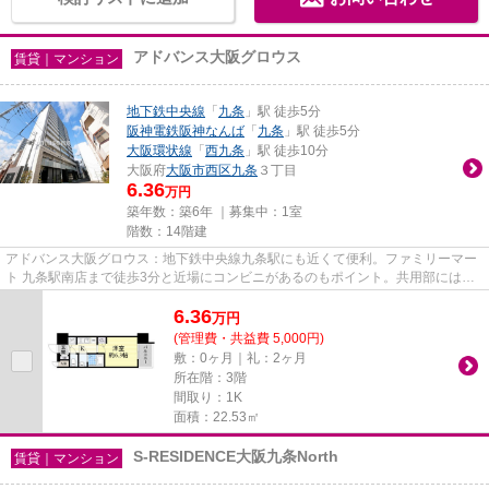
アドバンス大阪グロウス
賃貸｜マンション
地下鉄中央線
「
九条
」駅 徒歩5分
阪神電鉄阪神なんば
「
九条
」駅 徒歩5分
大阪環状線
「
西九条
」駅 徒歩10分
大阪府
大阪市西区
九条
３丁目
6.36
万円
築年数：築6年 ｜募集中：
1室
階数：14階建
アドバンス大阪グロウス：地下鉄中央線九条駅にも近くて便利。ファミリーマー
ト 九条駅南店まで徒歩3分と近場にコンビニがあるのもポイント。共用部にはエ
レベータ・敷地内ごみ置き場...
6.36
万
円
(管理費・共益費 5,000円)
敷：0ヶ月｜礼：2ヶ月
所在階：3階
間取り：1K
面積：22.53㎡
S-RESIDENCE大阪九条North
賃貸｜マンション