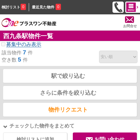
0
0
検討リスト
最近見た物件
お問合せ
西九条駅物件一覧
募集中のみ表示
7
該当物件
件
5
空き数
件
駅で絞り込む
さらに条件を絞り込む
物件リクエスト
チェックした物件をまとめて
検討リストに追加
お問い合わせ