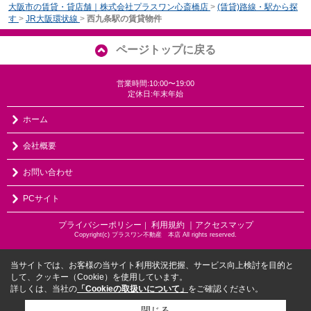
大阪市の賃貸・貸店舗｜株式会社プラスワン心斎橋店
>
(賃貸)路線・駅から探
す
>
JR大阪環状線
>
西九条駅の賃貸物件
ページトップに戻る
営業時間:10:00〜19:00
定休日:年末年始
ホーム
会社概要
お問い合わせ
PCサイト
プライバシーポリシー
利用規約
｜アクセスマップ
｜
Copyright(c) プラスワン不動産 本店 All rights reserved.
当サイトでは、お客様の当サイト利用状況把握、サービス向上検討を目的と
して、クッキー（Cookie）を使用しています。
詳しくは、当社の
「Cookieの取扱いについて」
をご確認ください。
閉じる