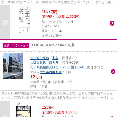
す。共用部にはエレベータ・敷地内ごみ置き場などが揃っており、とても充実し
ています。クレジットカードで...
10.7
万
円
(管理費・共益費 11,000円)
敷：0ヶ月｜礼：1ヶ月
所在階：5階
間取り：1LDK
面積：31.35㎡
SOLASIA residence 九条
賃貸｜マンション
地下鉄中央線
「
九条
」駅 徒歩7分
大阪環状線
「
西九条
」駅 徒歩12分
地下鉄長堀鶴見緑地
「
ドーム前千代崎
」駅 徒歩19分
大阪府
大阪市西区
九条
３丁目
12
万円
築年数：築1年 ｜募集中：
1室
階数：4階建
家から164mの場所に大阪南安治川郵便局があります。こちらの物件はマンショ
ンです。清潔感のある室内が魅力的な令和7年築の物件となっており、一押しで
す。高いニーズのある、駅徒歩7...
12
万
円
(管理費・共益費 9,500円)
敷：0ヶ月｜礼：0ヶ月