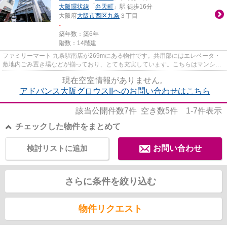
大阪環状線
「
弁天町
」駅 徒歩16分
大阪府
大阪市西区
九条
３丁目
-
築年数：築6年
階数：14階建
ファミリーマート 九条駅南店が269mにある物件です。共用部にはエレベータ・
敷地内ごみ置き場などが揃っており、とても充実しています。こちらはマンショ
ンタイプになります。築6年の...
現在空室情報がありません。
アドバンス大阪グロウスIIへのお問い合わせはこちら
該当公開件数
7
件 空き数
5
件
1-7
件表示
チェックした物件をまとめて
検討リストに追加
お問い合わせ
さらに条件を絞り込む
物件リクエスト