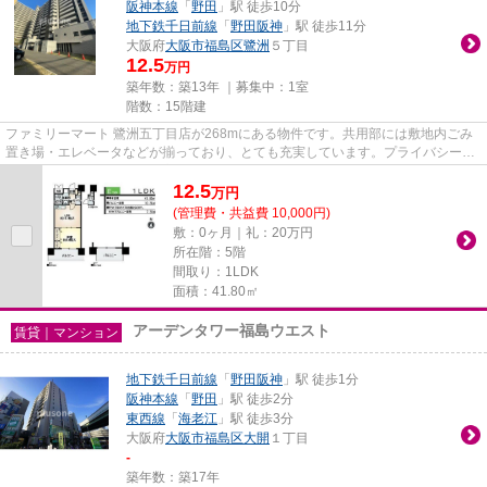
阪神本線
「
野田
」駅 徒歩10分
地下鉄千日前線
「
野田阪神
」駅 徒歩11分
大阪府
大阪市福島区
鷺洲
５丁目
12.5
万円
築年数：築13年 ｜募集中：
1室
階数：15階建
ファミリーマート 鷺洲五丁目店が268mにある物件です。共用部には敷地内ごみ
置き場・エレベータなどが揃っており、とても充実しています。プライバシーが
確保しやすく開放感のある高層...
12.5
万
円
(管理費・共益費 10,000円)
敷：0ヶ月｜礼：20万円
所在階：5階
間取り：1LDK
面積：41.80㎡
アーデンタワー福島ウエスト
賃貸｜マンション
地下鉄千日前線
「
野田阪神
」駅 徒歩1分
阪神本線
「
野田
」駅 徒歩2分
東西線
「
海老江
」駅 徒歩3分
大阪府
大阪市福島区
大開
１丁目
-
築年数：築17年