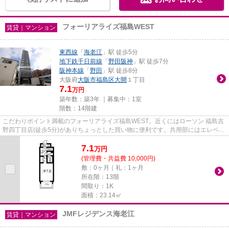
フォーリアライズ福島WEST
賃貸｜マンション
東西線
「
海老江
」駅 徒歩5分
地下鉄千日前線
「
野田阪神
」駅 徒歩7分
阪神本線
「
野田
」駅 徒歩8分
大阪府
大阪市福島区
大開
１丁目
7.1
万円
築年数：築3年 ｜募集中：
1室
階数：14階建
こだわりポイント満載のフォーリアライズ福島WEST。近くにはローソン 福島吉
野四丁目店(徒歩5分)がありちょっとした買い物に便利です。共用部にはエレベー
タ・敷地内ごみ置き場などが...
7.1
万
円
(管理費・共益費 10,000円)
敷：0ヶ月｜礼：1ヶ月
所在階：13階
間取り：1K
面積：23.14㎡
JMFレジデンス海老江
賃貸｜マンション