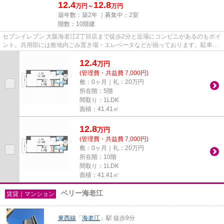
12.4
12.8
万円～
万円
築年数：築2年 ｜募集中：
2室
階数：10階建
セブンイレブン 大阪海老江2丁目店まで徒歩2分と近場にコンビニがあるのもポイ
ント。共用部には敷地内ごみ置き場・エレベータなどが揃っております。駐車場
までの距離は300mです。こち...
12.4
万
円
(管理費・共益費 7,000円)
敷：0ヶ月｜礼：20万円
所在階：5階
間取り：1LDK
面積：41.41㎡
12.8
万
円
(管理費・共益費 7,000円)
敷：0ヶ月｜礼：20万円
所在階：10階
間取り：1LDK
面積：41.41㎡
ベリー海老江
賃貸｜マンション
東西線
「
海老江
」駅 徒歩9分