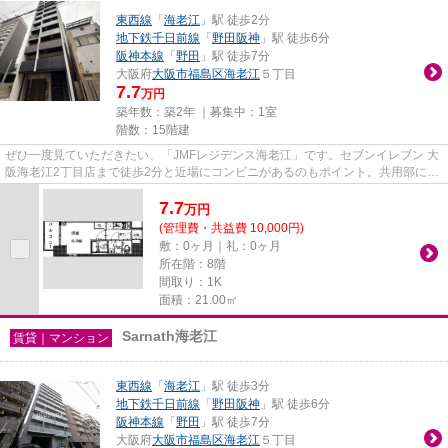
東西線
「
海老江
」駅 徒歩2分
地下鉄千日前線
「
野田阪神
」駅 徒歩6分
阪神本線
「
野田
」駅 徒歩7分
大阪府
大阪市福島区
海老江
５丁目
7.7
万円
築年数：築2年 ｜募集中：
1室
階数：15階建
ぜひ一度見ていただきたい、「JMFレジデンス海老江」です。セブンイレブン 大
阪海老江2丁目店まで徒歩2分と近場にコンビニがあるのもポイント。共用部には
エレベータ・敷地内ごみ置き...
7.7
万
円
(管理費・共益費 10,000円)
敷：0ヶ月｜礼：0ヶ月
所在階：8階
間取り：1K
面積：21.00㎡
Sarnath海老江
賃貸｜マンション
東西線
「
海老江
」駅 徒歩3分
地下鉄千日前線
「
野田阪神
」駅 徒歩6分
阪神本線
「
野田
」駅 徒歩7分
大阪府
大阪市福島区
海老江
５丁目