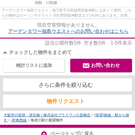
階数：13階建
アーデンタワー福島ウエスト：地下鉄千日前線野田阪神駅にも近くて便利。こち
らの物件はローソンサテライト OSL野田阪神駅店まで142mにあります。共用部
には敷地内ごみ置き場・エレベ...
現在空室情報がありません。
アーデンタワー福島ウエストへのお問い合わせはこちら
該当公開件数
5
件 空き数
5
件
1-5
件表示
チェックした物件をまとめて
検討リストに追加
お問い合わせ
さらに条件を絞り込む
物件リクエスト
大阪市の賃貸・貸店舗｜株式会社プラスワン心斎橋店
>
(賃貸)路線・駅から探
す
>
JR東西線
>
海老江駅の賃貸物件
ページトップに戻る