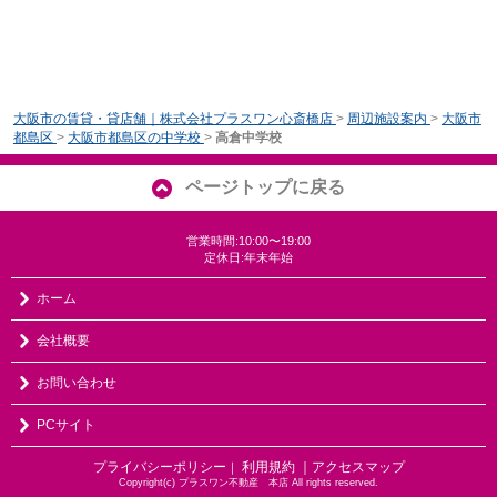
大阪市の賃貸・貸店舗｜株式会社プラスワン心斎橋店
>
周辺施設案内
>
大阪市
都島区
>
大阪市都島区の中学校
>
高倉中学校
ページトップに戻る
営業時間:10:00〜19:00
定休日:年末年始
ホーム
会社概要
お問い合わせ
PCサイト
プライバシーポリシー
利用規約
｜アクセスマップ
｜
Copyright(c) プラスワン不動産 本店 All rights reserved.