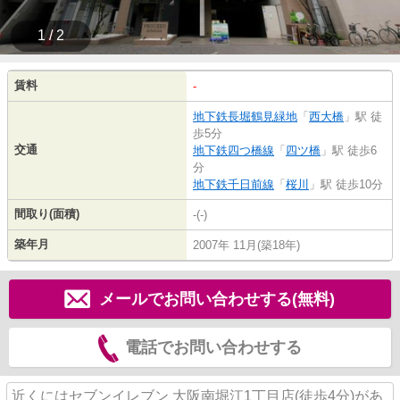
1 / 2
賃料
-
地下鉄長堀鶴見緑地
「
西大橋
」駅 徒
歩5分
交通
地下鉄四つ橋線
「
四ツ橋
」駅 徒歩6
分
地下鉄千日前線
「
桜川
」駅 徒歩10分
間取り(面積)
-(-)
築年月
2007年 11月(築18年)
メールでお問い合わせする(無料)
電話でお問い合わせする
近くにはセブンイレブン 大阪南堀江1丁目店(徒歩4分)があ