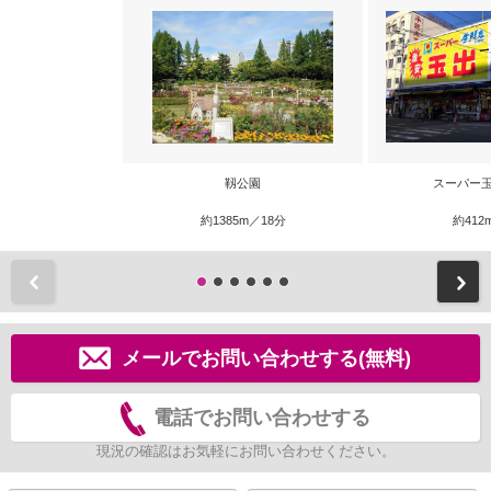
靱公園
スーパー玉
約1385m／18分
約412
前
メールでお問い合わせする(無料)
電話でお問い合わせする
現況の確認はお気軽にお問い合わせください。