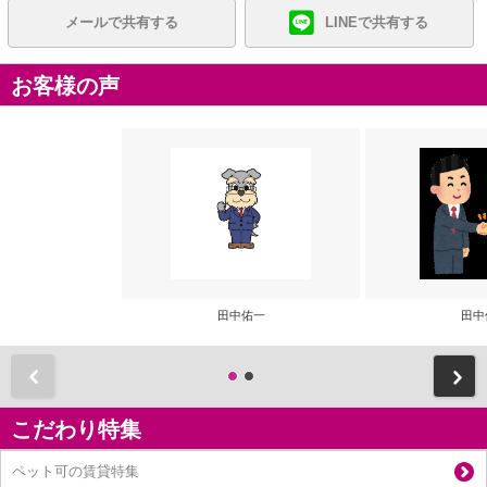
メールで共有する
LINEで共有する
お客様の声
田中佑一
田中
前
こだわり特集
ペット可の賃貸特集