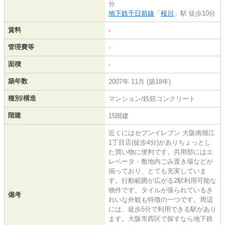
分
地下鉄千日前線
「
桜川
」駅 徒歩10分
賃料
-
管理費等
-
面積
-
築年数
2007年 11月 (築18年)
種別/構造
マンション/鉄筋コンクリート
階建
15階建
近くにはセブンイレブン 大阪南堀江
1丁目店(徒歩4分)がありちょっとし
た買い物に便利です。共用部にはエ
レベータ・敷地内ごみ置き場などが
揃っており、とても充実していま
す。行動範囲が広がる2駅利用可能な
物件です。タイルが張られているき
備考
れいな外観も特徴の一つです。周辺
には、徒歩5分で利用できる駅があり
ます。大阪市西区で探すなら地下鉄