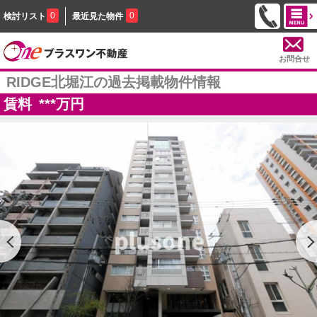
0
0
検討リスト
最近見た物件
お問合せ
RIDGE北堀江の過去掲載物件情報
賃料
***
万円