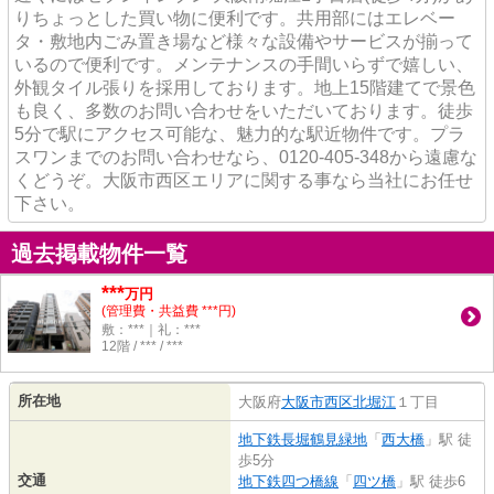
りちょっとした買い物に便利です。共用部にはエレベー
タ・敷地内ごみ置き場など様々な設備やサービスが揃って
いるので便利です。メンテナンスの手間いらずで嬉しい、
外観タイル張りを採用しております。地上15階建てで景色
も良く、多数のお問い合わせをいただいております。徒歩
5分で駅にアクセス可能な、魅力的な駅近物件です。プラ
スワンまでのお問い合わせなら、0120-405-348から遠慮な
くどうぞ。大阪市西区エリアに関する事なら当社にお任せ
下さい。
過去掲載物件一覧
***
万円
(管理費・共益費 ***円)
敷：***｜礼：***
12階 / *** / ***
所在地
大阪府
大阪市西区
北堀江
１丁目
地下鉄長堀鶴見緑地
「
西大橋
」駅 徒
歩5分
交通
地下鉄四つ橋線
「
四ツ橋
」駅 徒歩6