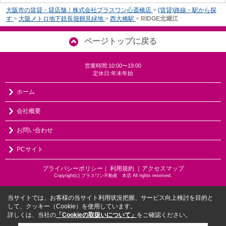
大阪市の賃貸・貸店舗｜株式会社プラスワン心斎橋店
>
(賃貸)路線・駅から探
す
>
大阪メトロ地下鉄長堀鶴見緑地
>
西大橋駅
>
RIDGE北堀江
ページトップに戻る
営業時間:10:00〜19:00
定休日:年末年始
ホーム
会社概要
お問い合わせ
PCサイト
プライバシーポリシー
利用規約
｜アクセスマップ
｜
Copyright(c) プラスワン不動産 本店 All rights reserved.
当サイトでは、お客様の当サイト利用状況把握、サービス向上検討を目的と
して、クッキー（Cookie）を使用しています。
詳しくは、当社の
「Cookieの取扱いについて」
をご確認ください。