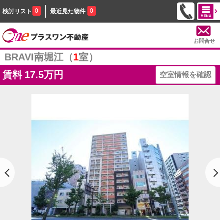
0
0
検討リスト
最近見た物件
お問合せ
BRAVI南堀江（
1
室）
賃料
17.5万円
空室情報を確認