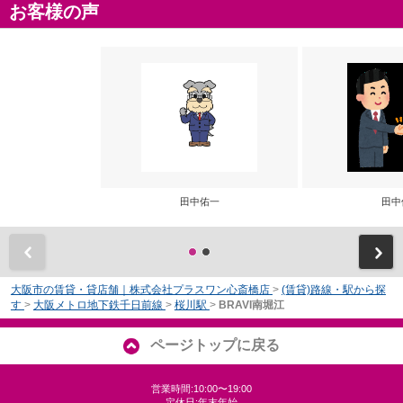
お客様の声
田中佑一
田中
前
大阪市の賃貸・貸店舗｜株式会社プラスワン心斎橋店
>
(賃貸)路線・駅から探
す
>
大阪メトロ地下鉄千日前線
>
桜川駅
>
BRAVI南堀江
ページトップに戻る
営業時間:10:00〜19:00
定休日:年末年始