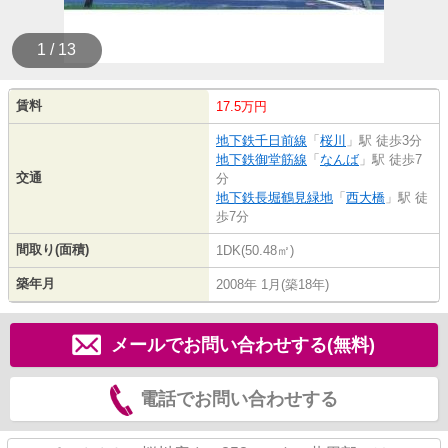
1 / 13
賃料
17.5万円
地下鉄千日前線
「
桜川
」駅 徒歩3分
地下鉄御堂筋線
「
なんば
」駅 徒歩7
交通
分
地下鉄長堀鶴見緑地
「
西大橋
」駅 徒
歩7分
間取り(面積)
1DK(50.48㎡)
築年月
2008年 1月(築18年)
メールでお問い合わせする(無料)
電話でお問い合わせする