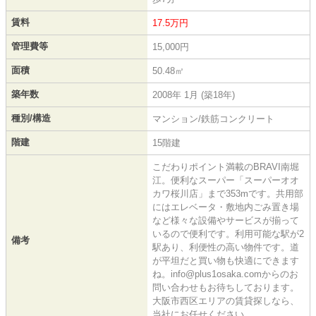
賃料
17.5万円
管理費等
15,000円
面積
50.48㎡
築年数
2008年 1月 (築18年)
種別/構造
マンション/鉄筋コンクリート
階建
15階建
こだわりポイント満載のBRAVI南堀
江。便利なスーパー「スーパーオオ
カワ桜川店」まで353mです。共用部
にはエレベータ・敷地内ごみ置き場
など様々な設備やサービスが揃って
いるので便利です。利用可能な駅が2
備考
駅あり、利便性の高い物件です。道
が平坦だと買い物も快適にできます
ね。info@plus1osaka.comからのお
問い合わせもお待ちしております。
大阪市西区エリアの賃貸探しなら、
当社にお任せください。