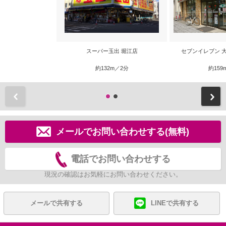
スーパー玉出 堀江店
セブンイレブン 
約132m／2分
約159
前
メールでお問い合わせする(無料)
電話でお問い合わせする
現況の確認はお気軽にお問い合わせください。
メールで共有する
LINEで共有する