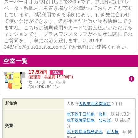
スーパーオオカワ桜川店まで353mです。共用部にはエレ
ベータ・敷地内ごみ置き場などが備わっておりとても充実
しています。2駅利用できる場所にあり、行き先に合わせ
て使い分けができます。道が平坦だと買い物も快適にでき
ますね。こちらは初期費用をカードでお支払いいただける
マンションです。プラスワンスタッフが不動産に関しての
ご質問を、丁寧にお応え致します。0120-405-
348/info@plus1osaka.comまでお気軽にご連絡ください。
空室一覧
17.5
万
円
NEW
(管理費・共益費 15,000円)
敷：0ヶ月｜礼：0ヶ月
2階 / 1DK / 50.48㎡
所在地
大阪府
大阪市西区
南堀江
２丁目
地下鉄千日前線
「
桜川
」駅 徒歩3分
地下鉄御堂筋線
「
なんば
」駅 徒歩7
交通
分
地下鉄長堀鶴見緑地
「
西大橋
」駅 徒
歩7分