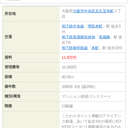
大阪府
大阪市中央区
北久宝寺町
２丁
所在地
目
地下鉄中央線
「
堺筋本町
」駅 徒歩3
分
交通
地下鉄長堀鶴見緑地
「
長堀橋
」駅 徒
歩7分
地下鉄御堂筋線
「
本町
」駅 徒歩10分
賃料
11.8万円
管理費等
10,000円
面積
40.00㎡
築年数
2005年 9月 (築20年)
種別/構造
マンション/鉄筋コンクリート
階建
13階建
こだわりポイント満載のアライアン
ス船場。歩いて徒歩3分の場所にKO
HYO(コーヨー) 南船場店があるのも