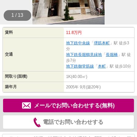
1 / 13
賃料
11.8万円
地下鉄中央線
「
堺筋本町
」駅 徒歩3
分
交通
地下鉄長堀鶴見緑地
「
長堀橋
」駅 徒
歩7分
地下鉄御堂筋線
「
本町
」駅 徒歩10分
間取り(面積)
1K(40.00㎡)
築年月
2005年 9月(築20年)
メールでお問い合わせする(無料)
電話でお問い合わせする