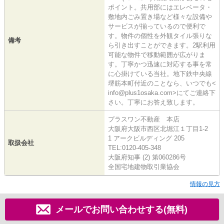
ポイント。共用部にはエレベータ・
敷地内ごみ置き場など様々な設備や
サービスが揃っているので便利で
す。物件の個性を外観タイル張りな
備考
ら引き出すことができます。2駅利用
可能な物件で移動範囲が広がりま
す。丁寧かつ迅速に対応する事を常
に心掛けている当社。地下鉄中央線
堺筋本町付近のことなら、いつでも<
info@plus1osaka.com>にてご連絡下
さい。丁寧にお答え致します。
プラスワン不動産 本店
大阪府大阪市西区北堀江１丁目1-2
1 アークビルディング 205
取扱会社
TEL:0120-405-348
大阪府知事 (2) 第060286号
全国宅地建物取引業協会
情報の見方
メールでお問い合わせする(無料)