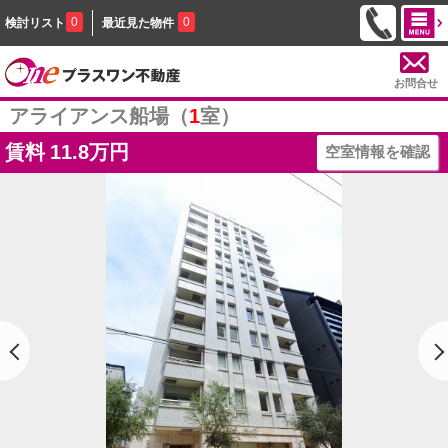
0
0
検討リスト
最近見た物件
お問合せ
アライアンス船場（
1
室）
賃料
11.8万円
空室情報を確認