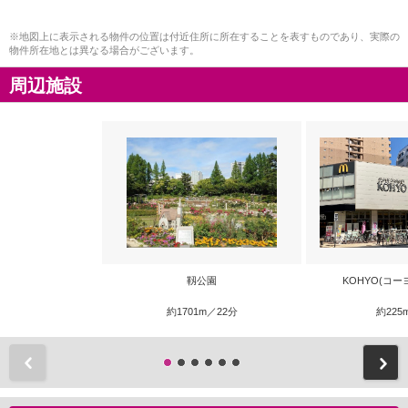
※地図上に表示される物件の位置は付近住所に所在することを表すものであり、実際の
物件所在地とは異なる場合がございます。
周辺施設
靱公園
KOHYO(コー
約1701m／22分
約225
前