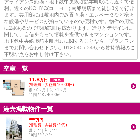
アライアンス船場：地下鉄中央線堺筋本町駅にも近くて便
利。近くのKOHYO(コーヨー) 南船場店まで徒歩3分で行け
ます。共用部には敷地内ごみ置き場・エレベータなど様々
な設備やサービスが揃っているので便利です。物件の周辺
に2駅あるので移動範囲も広がります。造りとデザインに
関して、自信をもって情報を提供できるマンションです。
地下鉄中央線堺筋本町周辺に関することなら、プラスワン
までお問い合わせ下さい。0120-405-348から賃貸情報のご
不明な点をお申し付け下さい。
空室一覧
11.8
万
円
NEW
(管理費・共益費 10,000円)
敷：0ヶ月｜礼：1ヶ月
11階 / 1K / 40.00㎡
過去掲載物件一覧
***
万円
(管理費・共益費 ***円)
敷：***｜礼：***
10階 / *** / ***