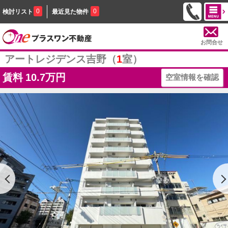
0
0
検討リスト
最近見た物件
お問合せ
アートレジデンス吉野（
1
室）
賃料
10.7万円
空室情報を確認