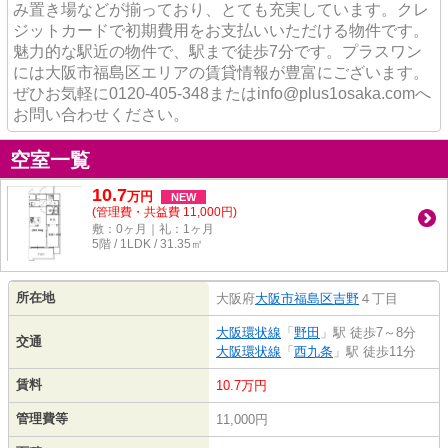
み置き場などが揃っており、とても充実しています。クレ
ジットカードで初期費用をお支払いいただける物件です。
魅力的な駅近の物件で、駅まで徒歩7分です。プラスワン
には大阪市福島区エリアの賃貸情報が豊富にございます。
ぜひお気軽に0120-405-348またはinfo@plus1osaka.comへ
お問い合わせください。
空室一覧
10.7
万
円
NEW
(管理費・共益費 11,000円)
敷：0ヶ月｜礼：1ヶ月
5階 / 1LDK / 31.35㎡
所在地
大阪府
大阪市福島区
吉野
４丁目
大阪環状線
「
野田
」駅 徒歩7～8分
交通
大阪環状線
「
西九条
」駅 徒歩11分
賃料
10.7万円
管理費等
11,000円