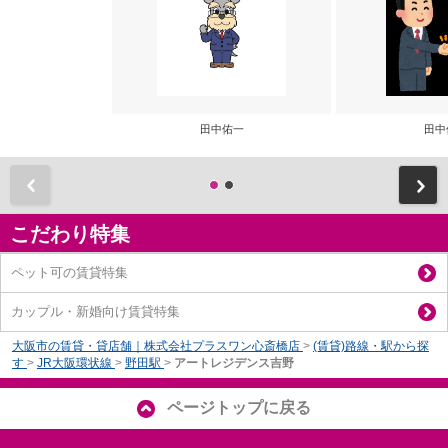
田中佑一
田中
前
こだわり特集
ペット可の賃貸特集
カップル・新婚向け賃貸特集
大阪市の賃貸・貸店舗｜株式会社プラスワン心斎橋店
>
(賃貸)路線・駅から探
す
>
JR大阪環状線
>
野田駅
>
アートレジデンス吉野
ページトップに戻る