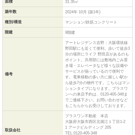
面積
31.35㎡
築年数
2024年 10月 (築1年)
種別/構造
マンション/鉄筋コンクリート
階建
9階建
アートレジデンス吉野：大阪環状線
野田駅にも近くて便利。歩いて徒歩3
分の場所にライフ 野田店があるのも
ポイント。共用部には敷地内ごみ置
き場・エレベータなど様々な設備や
サービスが揃っているので便利で
備考
す。電車移動の多い方に嬉しい駅か
ら徒歩7分の物件です。こちらはマン
ションタイプになります。プラスワ
ンへの来店予約は、0120-405-348ま
でご連絡下さい。お問い合わせなど
もこちらからお受けしております。
プラスワン不動産 本店
大阪府大阪市西区北堀江１丁目1-2
1 アークビルディング 205
取扱会社
TEL:0120-405-348