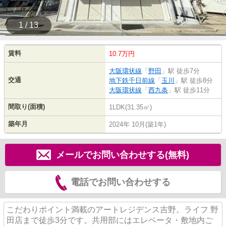
1 / 13
賃料
10.7万円
大阪環状線
「
野田
」駅 徒歩7分
交通
地下鉄千日前線
「
玉川
」駅 徒歩8分
大阪環状線
「
西九条
」駅 徒歩11分
間取り(面積)
1LDK(31.35㎡)
築年月
2024年 10月(築1年)
メールでお問い合わせする(無料)
電話でお問い合わせする
こだわりポイント満載のアートレジデンス吉野。ライフ 野
田店まで徒歩3分です。共用部にはエレベータ・敷地内ご