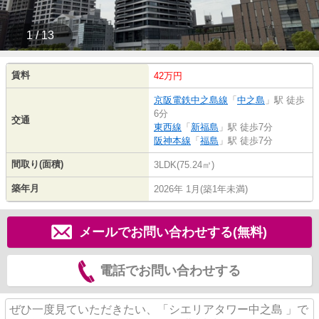
1 / 13
賃料
42万円
京阪電鉄中之島線
「
中之島
」駅 徒歩
6分
交通
東西線
「
新福島
」駅 徒歩7分
阪神本線
「
福島
」駅 徒歩7分
間取り(面積)
3LDK(75.24㎡)
築年月
2026年 1月(築1年未満)
メールでお問い合わせする(無料)
電話でお問い合わせする
ぜひ一度見ていただきたい、「シエリアタワー中之島 」で