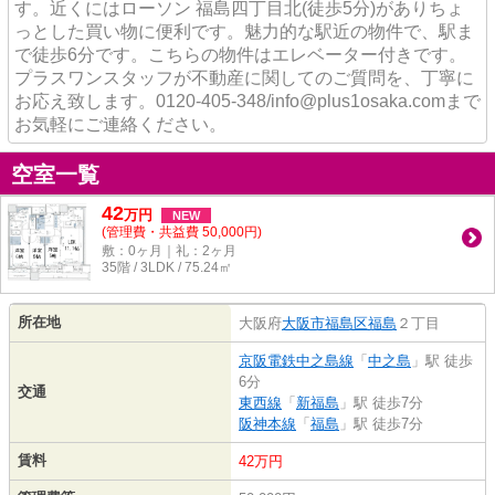
す。近くにはローソン 福島四丁目北(徒歩5分)がありちょ
っとした買い物に便利です。魅力的な駅近の物件で、駅ま
で徒歩6分です。こちらの物件はエレベーター付きです。
プラスワンスタッフが不動産に関してのご質問を、丁寧に
お応え致します。0120-405-348/info@plus1osaka.comまで
お気軽にご連絡ください。
空室一覧
42
万
円
NEW
(管理費・共益費 50,000円)
敷：0ヶ月｜礼：2ヶ月
35階 / 3LDK / 75.24㎡
所在地
大阪府
大阪市福島区
福島
２丁目
京阪電鉄中之島線
「
中之島
」駅 徒歩
6分
交通
東西線
「
新福島
」駅 徒歩7分
阪神本線
「
福島
」駅 徒歩7分
賃料
42万円