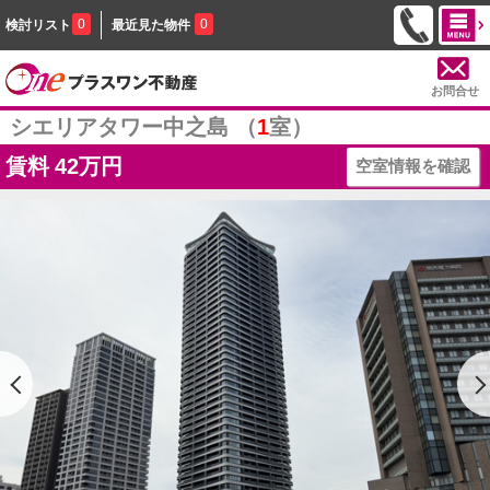
0
0
検討リスト
最近見た物件
お問合せ
シエリアタワー中之島 （
1
室）
賃料
42万円
空室情報を確認