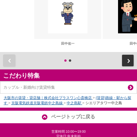
田中佑一
田中
前
こだわり特集
カップル・新婚向け賃貸特集
大阪市の賃貸・貸店舗｜株式会社プラスワン心斎橋店
>
(賃貸)路線・駅から探
す
>
京阪電気鉄道京阪電鉄中之島線
>
中之島駅
>
シエリアタワー中之島
ページトップに戻る
営業時間:10:00〜19:00
定休日:年末年始