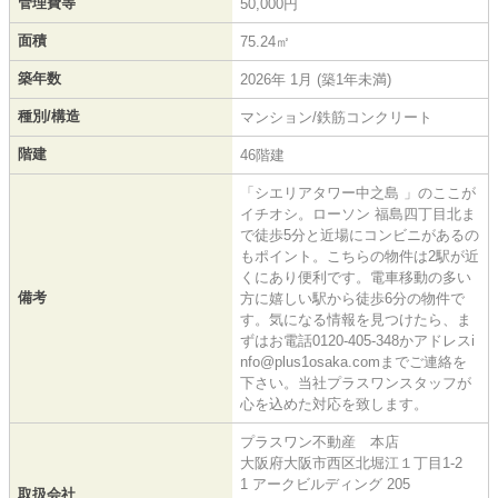
管理費等
50,000円
面積
75.24㎡
築年数
2026年 1月 (築1年未満)
種別/構造
マンション/鉄筋コンクリート
階建
46階建
「シエリアタワー中之島 」のここが
イチオシ。ローソン 福島四丁目北ま
で徒歩5分と近場にコンビニがあるの
もポイント。こちらの物件は2駅が近
くにあり便利です。電車移動の多い
備考
方に嬉しい駅から徒歩6分の物件で
す。気になる情報を見つけたら、ま
ずはお電話0120-405-348かアドレスi
nfo@plus1osaka.comまでご連絡を
下さい。当社プラスワンスタッフが
心を込めた対応を致します。
プラスワン不動産 本店
大阪府大阪市西区北堀江１丁目1-2
1 アークビルディング 205
取扱会社