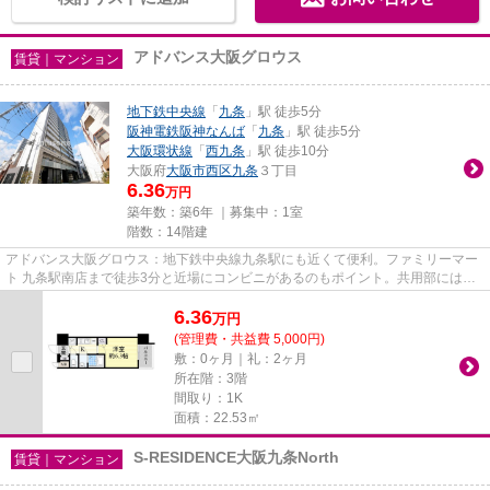
アドバンス大阪グロウス
賃貸｜マンション
地下鉄中央線
「
九条
」駅 徒歩5分
阪神電鉄阪神なんば
「
九条
」駅 徒歩5分
大阪環状線
「
西九条
」駅 徒歩10分
大阪府
大阪市西区
九条
３丁目
6.36
万円
築年数：築6年 ｜募集中：
1室
階数：14階建
アドバンス大阪グロウス：地下鉄中央線九条駅にも近くて便利。ファミリーマー
ト 九条駅南店まで徒歩3分と近場にコンビニがあるのもポイント。共用部にはエ
レベータ・敷地内ごみ置き場...
6.36
万
円
(管理費・共益費 5,000円)
敷：0ヶ月｜礼：2ヶ月
所在階：3階
間取り：1K
面積：22.53㎡
S-RESIDENCE大阪九条North
賃貸｜マンション