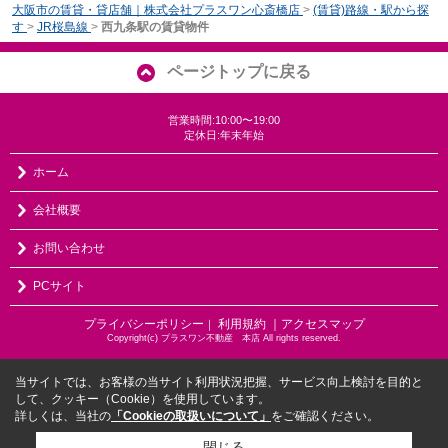
大阪市の賃貸・貸店舗｜株式会社プラスワン心斎橋店
>
(賃貸)路線・駅から探
す
>
JR桜島線
>
西九条駅の賃貸物件
ページトップに戻る
営業時間:10:00〜19:00
定休日:年末年始
ホーム
会社概要
お問い合わせ
PCサイト
プライバシーポリシー
利用規約
｜アクセスマップ
｜
Copyright(c) プラスワン不動産 本店 All rights reserved.
当サイトでは、お客様の当サイト利用状況把握、サービス向上検討を目的と
して、クッキー（Cookie）を使用しています。
詳しくは、当社の
「Cookieの取扱いについて」
をご確認ください。
閉じる