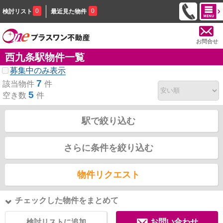
0
0
検討リスト
最近見た物件
お問合せ
西九条駅物件一覧
募集中のみ表示
7
該当物件
件
5
空き数
件
駅で絞り込む
さらに条件を絞り込む
物件リクエスト
チェックした物件をまとめて
検討リストに追加
お問い合わせ