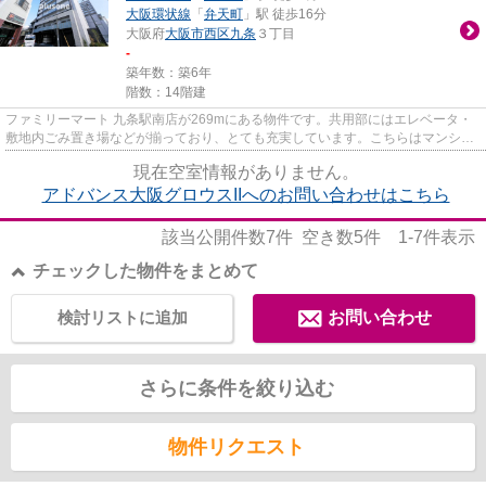
大阪環状線
「
弁天町
」駅 徒歩16分
大阪府
大阪市西区
九条
３丁目
-
築年数：築6年
階数：14階建
ファミリーマート 九条駅南店が269mにある物件です。共用部にはエレベータ・
敷地内ごみ置き場などが揃っており、とても充実しています。こちらはマンショ
ンタイプになります。築6年の...
現在空室情報がありません。
アドバンス大阪グロウスIIへのお問い合わせはこちら
該当公開件数
7
件 空き数
5
件
1-7
件表示
チェックした物件をまとめて
検討リストに追加
お問い合わせ
さらに条件を絞り込む
物件リクエスト