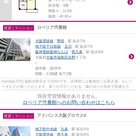
所在階：3階
間取り：1LDK
面積：40.00㎡
ロベリア弐番館
賃貸｜マンション
大阪環状線
「
野田
」駅 徒歩7分
地下鉄千日前線
「
玉川
」駅 徒歩7分
阪神電鉄阪神なんば
「
西九条
」駅 徒歩9分
大阪府
大阪市福島区
吉野
５丁目
-
築年数：築36年
階数：11階建 地下1階
mandai(万代) 福島吉野店まで163mです。共用部には敷地内ごみ置き場・エレベ
ータなどが揃っております。多くの方がこだわる、陽の当りが良好で快適なマン
ションです。様々な場所へのア...
現在空室情報がありません。
ロベリア弐番館へのお問い合わせはこちら
アドバンス大阪グロウスII
賃貸｜マンション
地下鉄中央線
「
九条
」駅 徒歩3分
大阪環状線
「
西九条
」駅 徒歩9分