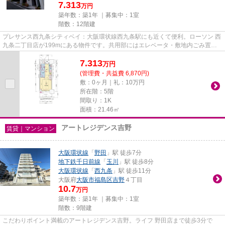
7.313
万円
築年数：築1年 ｜募集中：
1室
階数：12階建
プレサンス西九条シティベイ：大阪環状線西九条駅にも近くて便利。ローソン 西
九条二丁目店が199mにある物件です。共用部にはエレベータ・敷地内ごみ置き
場などが備わっておりとても充...
7.313
万
円
(管理費・共益費 6,870円)
敷：0ヶ月｜礼：10万円
所在階：5階
間取り：1K
面積：21.46㎡
アートレジデンス吉野
賃貸｜マンション
大阪環状線
「
野田
」駅 徒歩7分
地下鉄千日前線
「
玉川
」駅 徒歩8分
大阪環状線
「
西九条
」駅 徒歩11分
大阪府
大阪市福島区
吉野
４丁目
10.7
万円
築年数：築1年 ｜募集中：
1室
階数：9階建
こだわりポイント満載のアートレジデンス吉野。ライフ 野田店まで徒歩3分で