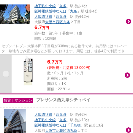
地下鉄中央線
「
九条
」駅 徒歩4分
阪神電鉄阪神なんば
「
九条
」駅 徒歩4分
大阪環状線
「
西九条
」駅 徒歩12分
大阪府
大阪市西区
九条
２丁目
6.7
万円
築年数：築5年 ｜募集中：
1室
階数：10階建
セブンイレブン 大阪本田3丁目店が338mにある物件です。共用部にはエレベー
タ・敷地内ごみ置き場などが揃っております。周辺には、徒歩4分で利用できる
駅があります。こちらの物件はマ...
6.7
万
円
(管理費・共益費 13,000円)
敷：0ヶ月｜礼：1ヶ月
所在階：2階
間取り：1K
面積：22.91㎡
プレサンス西九条シティベイ
賃貸｜マンション
大阪環状線
「
西九条
」駅 徒歩2分
地下鉄中央線
「
九条
」駅 徒歩13分
阪神電鉄阪神なんば
「
千鳥橋
」駅 徒歩13分
大阪府
大阪市此花区
西九条
１丁目