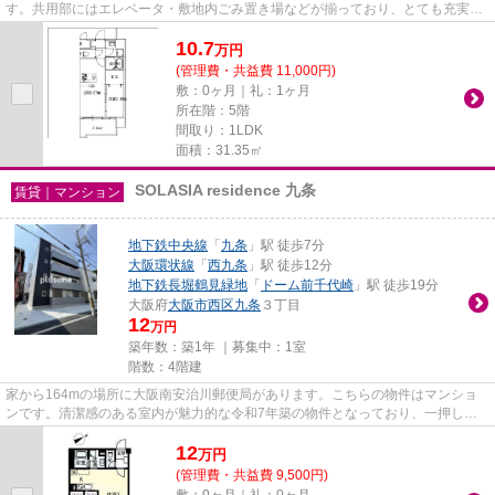
す。共用部にはエレベータ・敷地内ごみ置き場などが揃っており、とても充実し
ています。クレジットカードで...
10.7
万
円
(管理費・共益費 11,000円)
敷：0ヶ月｜礼：1ヶ月
所在階：5階
間取り：1LDK
面積：31.35㎡
SOLASIA residence 九条
賃貸｜マンション
地下鉄中央線
「
九条
」駅 徒歩7分
大阪環状線
「
西九条
」駅 徒歩12分
地下鉄長堀鶴見緑地
「
ドーム前千代崎
」駅 徒歩19分
大阪府
大阪市西区
九条
３丁目
12
万円
築年数：築1年 ｜募集中：
1室
階数：4階建
家から164mの場所に大阪南安治川郵便局があります。こちらの物件はマンショ
ンです。清潔感のある室内が魅力的な令和7年築の物件となっており、一押しで
す。高いニーズのある、駅徒歩7...
12
万
円
(管理費・共益費 9,500円)
敷：0ヶ月｜礼：0ヶ月