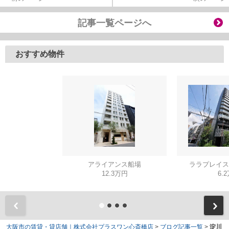
記事一覧ページへ
おすすめ物件
アライアンス船場
ララプレイス
12.3万円
6.
大阪市の賃貸・貸店舗｜株式会社プラスワン心斎橋店
>
ブログ記事一覧
>
淀川