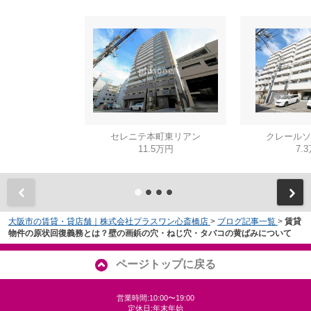
セレニテ本町東リアン
クレールソ
11.5万円
7.
大阪市の賃貸・貸店舗｜株式会社プラスワン心斎橋店
>
ブログ記事一覧
>
賃貸
物件の原状回復義務とは？壁の画鋲の穴・ねじ穴・タバコの黄ばみについて
ページトップに戻る
営業時間:10:00〜19:00
定休日:年末年始