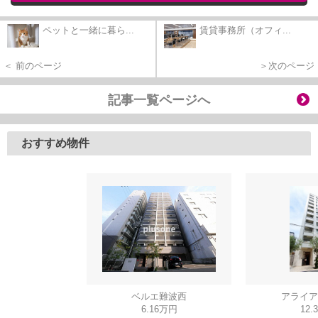
ペットと一緒に暮ら...
賃貸事務所（オフィ...
＜ 前のページ
＞次のページ
記事一覧ページへ
おすすめ物件
ベルエ難波西
アライア
6.16万円
12.